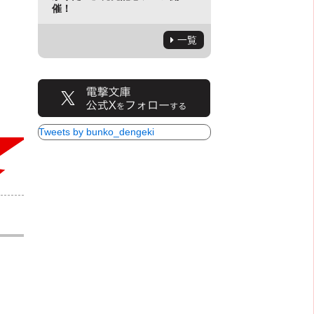
催！
一覧
Tweets by bunko_dengeki