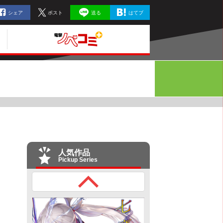
シェア
ポスト
送る
はてブ
人気作品
Pickup Series