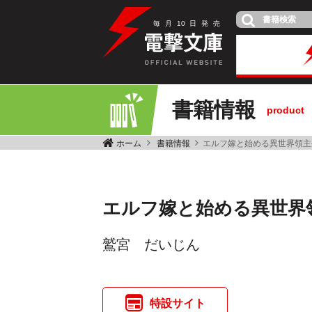
毎
月
10
日
発
売
書籍情報
product
ホーム
書籍情報
エルフ嫁と始める異世界領主
エルフ嫁と始める異世界
鷲宮 だいじん
特設サイト