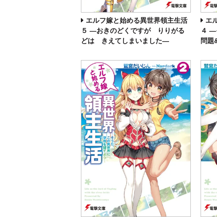
エルフ嫁と始める異世界領主生活
エ
５ ―おきのどくですが りりがる
４ 
どは きえてしまいました―
問題&