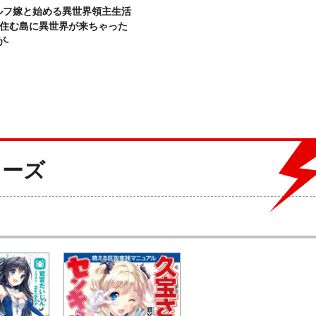
ルフ嫁と始める異世界領主生活
の住む島に異世界が来ちゃった
が-
リーズ