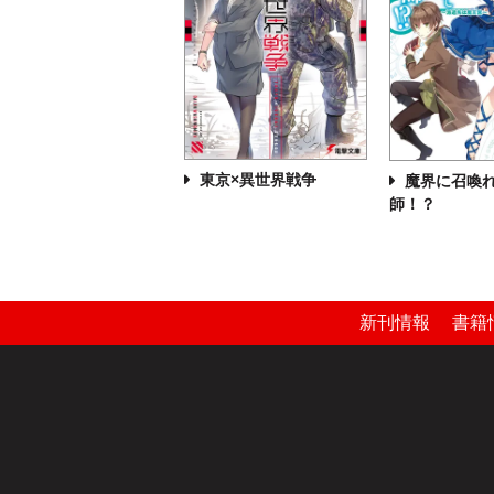
東京×異世界戦争
魔界に召喚
師！？
新刊情報
書籍