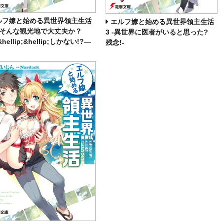
ルフ嫁と始める異世界領主生活
エルフ嫁と始める異世界領主生活
―そんな観光地で大丈夫か？
3 ‐異世界に医者がいると思った?
hellip;&hellip;しかない!?―
残念!‐