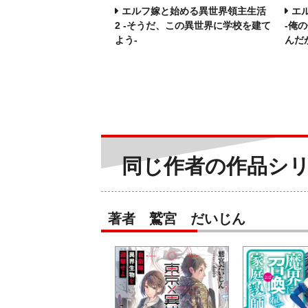
エルフ嫁と始める異世界領主生活
エ
2 -そうだ、この異世界に学校を建て
-俺
よう-
んだ
同じ作者の作品シ
著者 鷲宮 だいじん