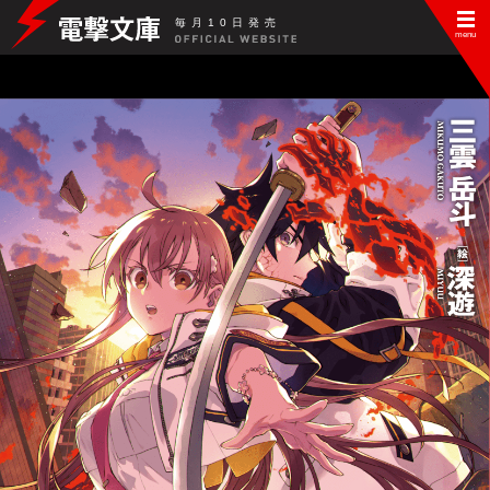
毎
月
10
日
発
売