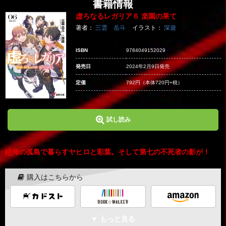
書籍情報
虚ろなるレガリア６ 楽園の果て
著者：
三雲 岳斗
イラスト：
深遊
ISBN
9784049152029
発売日
2024年2月9日発売
定価
792円
（本体720円+税）
試し読み
絶海の孤島で暮らすヤヒロと彩葉。そして第七の不死者の影が！
購入はこちらから
▼ もっと見る