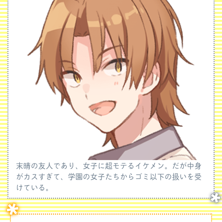
末晴の友人であり、女子に超モテるイケメン。だが中身
がカスすぎて、学園の女子たちからゴミ以下の扱いを受
けている。