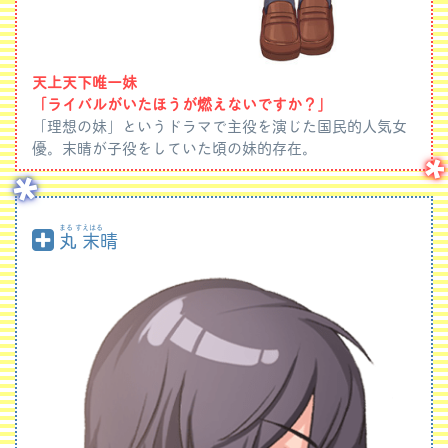
天上天下唯一妹
「ライバルがいたほうが燃えないですか？」
「理想の妹」というドラマで主役を演じた国民的人気女
優。末晴が子役をしていた頃の妹的存在。
丸 末晴