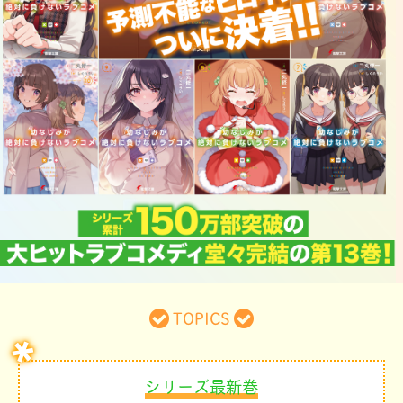
TOPICS
シリーズ最新巻