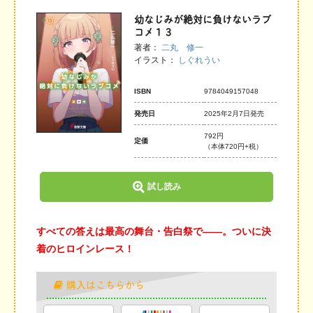
幼なじみが絶対に負けないラブ
コメ１３
著者：
二丸 修一
イラスト：
しぐれうい
ISBN
9784049157048
発売日
2025年2月7日発売
792円
定価
（本体720円+税）
試し読み
すべての答えは最高の舞台・告白祭で――。ついに決
着のヒロインレース！
購入はこちらから