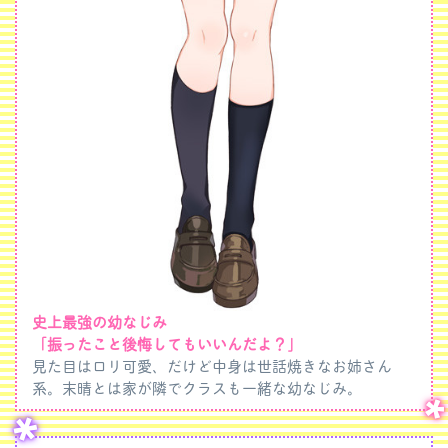
史上最強の幼なじみ
「振ったこと後悔してもいいんだよ？」
見た目はロリ可愛、だけど中身は世話焼きなお姉さん
系。末晴とは家が隣でクラスも一緒な幼なじみ。