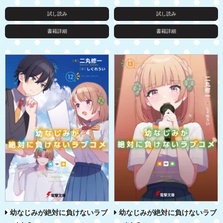
試し読み
試し読み
書籍詳細
書籍詳細
幼なじみが絶対に負けないラブ
幼なじみが絶対に負けないラブ