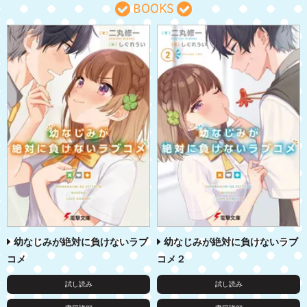
BOOKS
幼なじみが絶対に負けないラブ
幼なじみが絶対に負けないラブ
コメ
コメ２
試し読み
試し読み