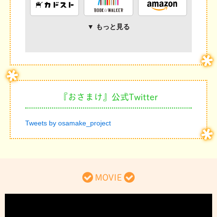
▼ もっと見る
『おさまけ』公式Twitter
Tweets by osamake_project
MOVIE