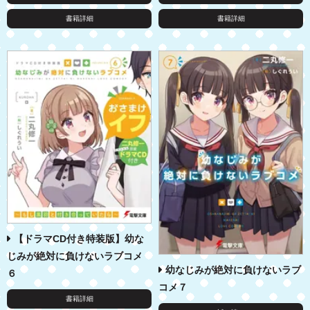
書籍詳細
書籍詳細
【ドラマCD付き特装版】幼な
じみが絶対に負けないラブコメ
幼なじみが絶対に負けないラブ
６
コメ７
書籍詳細