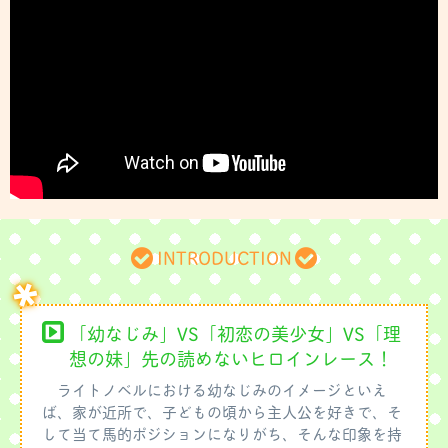
INTRODUCTION
「幼なじみ」VS「初恋の美少女」VS「理
想の妹」先の読めないヒロインレース！
ライトノベルにおける幼なじみのイメージといえ
ば、家が近所で、子どもの頃から主人公を好きで、そ
して当て馬的ポジションになりがち、そんな印象を持