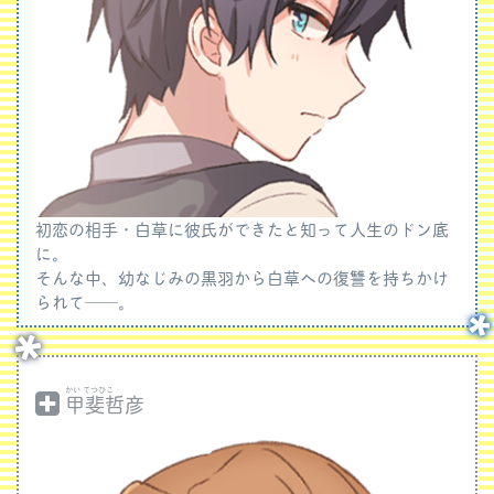
初恋の相手・白草に彼氏ができたと知って人生のドン底
に。
そんな中、幼なじみの黒羽から白草への復讐を持ちかけ
られて――。
甲斐哲彦