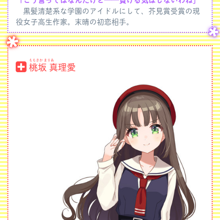
黒髪清楚系な学園のアイドルにして、芥見賞受賞の現
役女子高生作家。末晴の初恋相手。
桃坂 真理愛