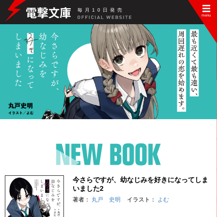
毎
月
10
日
発
売
今さらですが、幼なじみを好きになってしま
いました2
著者：
丸戸 史明
イラスト：
よむ