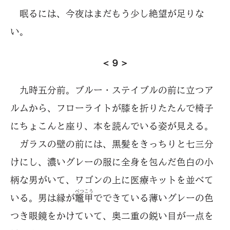
眠るには、今夜はまだもう少し絶望が足りな
い。
＜９＞
九時五分前。ブルー・ステイブルの前に立つア
ルムから、フローライトが膝を折りたたんで椅子
にちょこんと座り、本を読んでいる姿が見える。
ガラスの壁の前には、黒髪をきっちりと七三分
けにし、濃いグレーの服に全身を包んだ色白の小
柄な男がいて、ワゴンの上に医療キットを並べて
べつ
こう
いる。男は縁が
鼈
甲
でできている薄いグレーの色
つき眼鏡をかけていて、奥二重の鋭い目が一点を