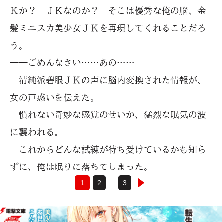
Ｋか？ ＪＫなのか？ そこは優秀な俺の脳、金
髪ミニスカ美少女ＪＫを再現してくれることだろ
う。
――ごめんなさい……あの……
清純派碧眼ＪＫの声に脳内変換された情報が、
女の戸惑いを伝えた。
慣れない奇妙な感覚のせいか、猛烈な眠気の波
に襲われる。
これからどんな試練が待ち受けているかも知ら
ずに、俺は眠りに落ちてしまった。
1
2
…
3