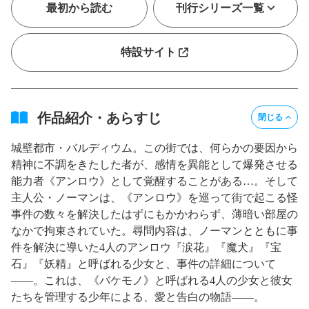
最初から読む
刊行シリーズ一覧
特設サイト
作品紹介・あらすじ
閉じる
城壁都市・バルディウム。この街では、何らかの要因から
精神に不調をきたした者が、感情を異能として爆発させる
能力者《アンロウ》として覚醒することがある…。そして
主人公・ノーマンは、《アンロウ》を巡って街で起こる怪
事件の数々を解決したはずにもかかわらず、薄暗い部屋の
なかで拘束されていた。尋問内容は、ノーマンとともに事
件を解決に導いた4人のアンロウ『涙花』『魔犬』『宝
石』『妖精』と呼ばれる少女と、事件の詳細について
――。これは、《バケモノ》と呼ばれる4人の少女と彼女
たちを管理する少年による、愛と告白の物語――。