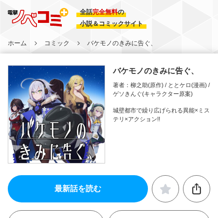
全話
完全無料
の
小説＆コミックサイト
ホーム
コミック
バケモノのきみに告ぐ、
バケモノのきみに告ぐ、
著者：柳之助(原作) / ととケロ(漫画) /
ゲソきんぐ(キャラクター原案)
城壁都市で繰り広げられる異能×ミス
テリ×アクション!!
最新話を読む