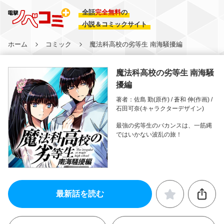
全話
完全無料
の
小説＆コミックサイト
ホーム
コミック
魔法科高校の劣等生 南海騒擾編
魔法科高校の劣等生 南海騒
擾編
著者：佐島 勤(原作) / 蒼和 伸(作画) /
石田可奈(キャラクターデザイン)
最強の劣等生のバカンスは、一筋縄
ではいかない波乱の旅！
最新話を読む