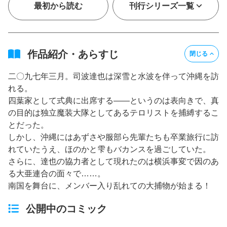
最初から読む
刊行シリーズ一覧
作品紹介・あらすじ
閉じる
二〇九七年三月。司波達也は深雪と水波を伴って沖縄を訪
れる。
四葉家として式典に出席する――というのは表向きで、真
の目的は独立魔装大隊としてあるテロリストを捕縛するこ
とだった。
しかし、沖縄にはあずさや服部ら先輩たちも卒業旅行に訪
れていたうえ、ほのかと雫もバカンスを過ごしていた。
さらに、達也の協力者として現れたのは横浜事変で因のあ
る大亜連合の面々で……。
南国を舞台に、メンバー入り乱れての大捕物が始まる！
公開中のコミック