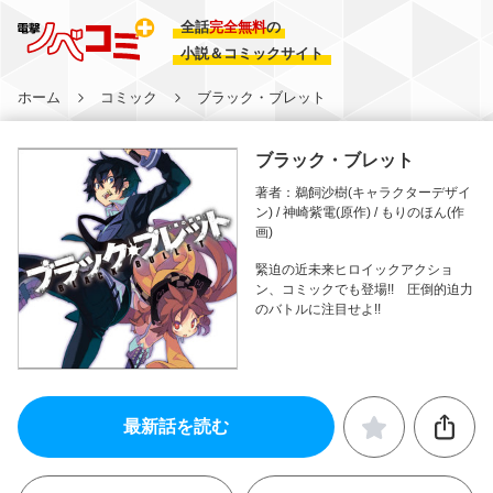
全話
完全無料
の
小説＆コミックサイト
ホーム
コミック
ブラック・ブレット
ブラック・ブレット
著者：鵜飼沙樹(キャラクターデザイ
ン) / 神崎紫電(原作) / もりのほん(作
画)
緊迫の近未来ヒロイックアクショ
ン、コミックでも登場!! 圧倒的迫力
のバトルに注目せよ!!
最新話を読む