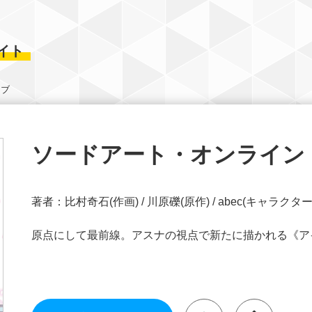
イト
シブ
ソードアート・オンライン
著者：比村奇石(作画) / 川原礫(原作) / abec(キャラクタ
原点にして最前線。アスナの視点で新たに描かれる《アイ