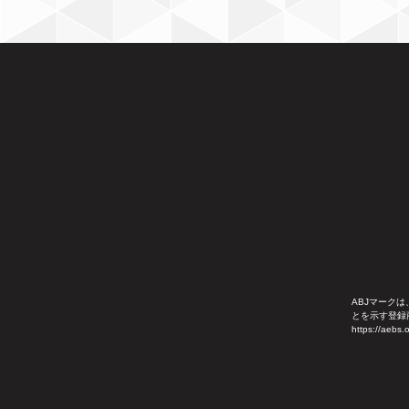
ABJマーク
とを示す登録
https://aebs.o