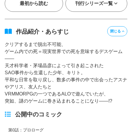
最初から読む
刊行シリーズ一覧
作品紹介・あらすじ
閉じる
クリアするまで脱出不可能、
ゲーム内での死＝現実世界での死を意味するデスゲーム
――
天才科学者・茅場晶彦によって引き起こされた
SAO事件から生還した少年、キリト。
平和な日常を取り戻し、数多の事件の中で出会ったアスナ
やアリス、友人たちと
VRMMORPGの一つであるALOで遊んでいたが、
突如、謎のゲームに巻き込まれることになり――!?
公開中のコミック
第0話：プロローグ