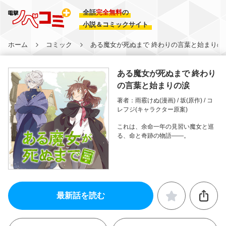
全話
完全無料
の
小説＆コミックサイト
ホーム
コミック
ある魔女が死ぬまで 終わりの言葉と始まりの
ある魔女が死ぬまで 終わり
の言葉と始まりの涙
著者：雨霰けぬ(漫画) / 坂(原作) / コ
レフジ(キャラクター原案)
これは、余命一年の見習い魔女と巡
る、命と奇跡の物語――。
最新話を読む