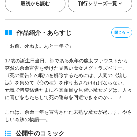
最初から読む
刊行シリーズ一覧
作品紹介・あらすじ
閉じる
「お前、死ぬよ。あと一年で」
17歳の誕生日当日、師である永年の魔女ファウストから
突然の余命宣告を受けた見習い魔女メグ・ラズベリー。
《死の宣告》の呪いを解除するためには、人間の《嬉し
涙》を集めて《命の種》を作り出さなければならない。
元気で猪突猛進たまに不真面目な見習い魔女メグは、人々
に喜びをもたらして死の運命を回避できるのか…！？
これは、余命一年を宣告された未熟な魔女が起こす、やさ
しい奇跡の物語──。
公開中のコミック