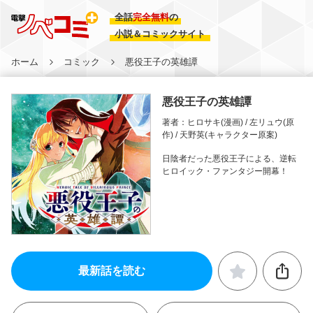
全話
完全無料
の
小説＆コミックサイト
ホーム
コミック
悪役王子の英雄譚
悪役王子の英雄譚
著者：ヒロサキ(漫画) / 左リュウ(原
作) / 天野英(キャラクター原案)
日陰者だった悪役王子による、逆転
ヒロイック・ファンタジー開幕！
最新話を読む