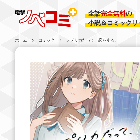
全話
完全無料
の
小説＆コミックサ
ホーム
コミック
レプリカだって、恋をする。