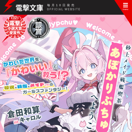
毎
月
10
日
発
売