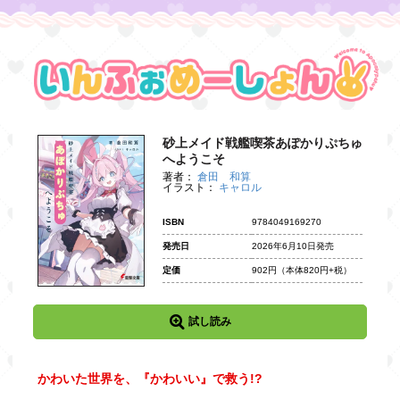
砂上メイド戦艦喫茶あぽかりぷちゅ
へようこそ
著者：
倉田 和算
イラスト：
キャロル
ISBN
9784049169270
発売日
2026年6月10日発売
定価
902円
（本体820円+税）
試し読み
かわいた世界を、『かわいい』で救う!?