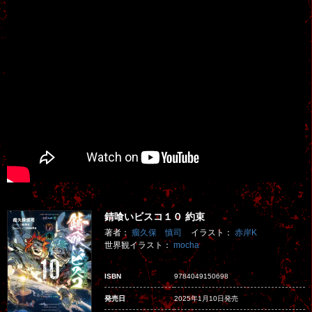
錆喰いビスコ１０ 約束
著者：
瘤久保 慎司
イラスト：
赤岸K
世界観イラスト：
mocha
ISBN
9784049150698
発売日
2025年1月10日発売