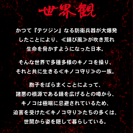
世界観
かつて『テツジン』なる防衛兵器が大爆発
したことにより、≪錆び風≫が吹き荒れ
生命を脅かすようになった日本。
そんな世界で多種多様のキノコを操り、
それと共に生きる≪キノコ守り≫の一族。
胞子をばらまくことによって、
諸悪の根源である錆を広げるとの噂から、
キノコは極端に忌避されているため、
迫害を受けた≪キノコ守り≫たちの多くは、
世間から姿を隠して暮らしている。