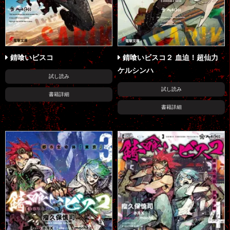
錆喰いビスコ
錆喰いビスコ２ 血迫！超仙力
ケルシンハ
試し読み
試し読み
書籍詳細
書籍詳細