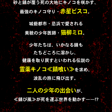
砂と錆が覆う死の大地にキノコを咲かす、
赤星ビスコ
最強のキノコ守り・
。
城砦都市・忌浜で愛される
猫柳ミロ
美貌の少年医師・
。
少年たちは、いかなる錆も
たちどころに溶かし、
健康を取り戻すといわれる伝説の
霊薬キノコ≪錆喰い≫
を求め、
波乱の旅に飛び出す。
二人の少年の出会い
が、
≪錆び風≫が死を運ぶ世界を動かす――!?