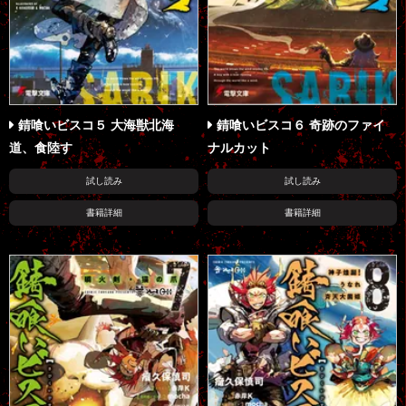
錆喰いビスコ５ 大海獣北海
錆喰いビスコ６ 奇跡のファイ
道、食陸す
ナルカット
試し読み
試し読み
書籍詳細
書籍詳細