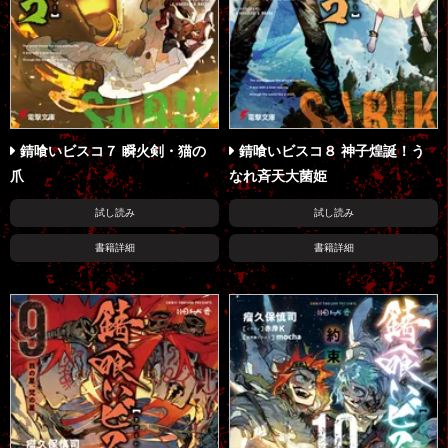
錆喰いビスコ７ 瞬火剣・猫の
錆喰いビスコ８ 神子煌誕！う
爪
なれ斉天大菌姫
試し読み
試し読み
書籍詳細
書籍詳細