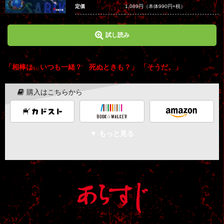
定価
1,089円
（本体990円+税）
試し読み
「相棒は、いつも一緒？ 死ぬときも？」 「そうだ。」
購入はこちらから
▼ もっと見る
あらすじ