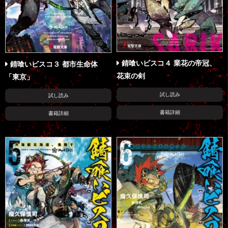
錆喰いビスコ４ 業花の帝冠、
錆喰いビスコ３ 都市生命体
花束の剣
「東京」
試し読み
試し読み
書籍詳細
書籍詳細