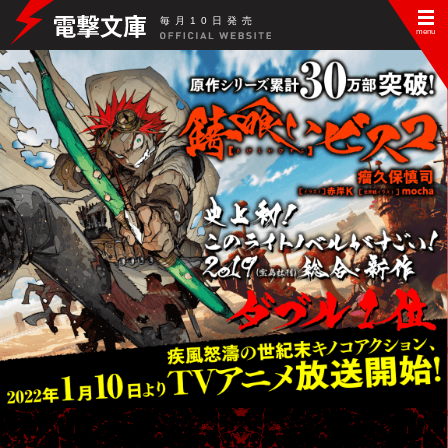
毎
月
10
日
発
売