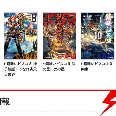
錆喰いビスコ８ 神
錆喰いビスコ９ 我
錆喰いビスコ１０
子煌誕！うなれ斉天
の星、梵の星
約束
大菌姫
情報