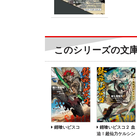
このシリーズの文
錆喰いビスコ
錆喰いビスコ２ 血
迫！超仙力ケルシン