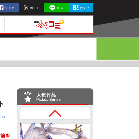
シェア
ポスト
送る
はてブ
人気作品
Pickup Series
ト
ha
お前を