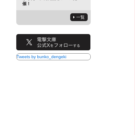
催！
一覧
Tweets by bunko_dengeki