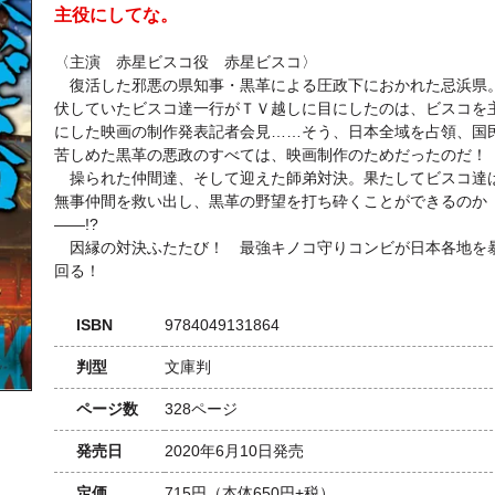
主役にしてな。
〈主演 赤星ビスコ役 赤星ビスコ〉
復活した邪悪の県知事・黒革による圧政下におかれた忌浜県
伏していたビスコ達一行がＴＶ越しに目にしたのは、ビスコを
にした映画の制作発表記者会見……そう、日本全域を占領、国
苦しめた黒革の悪政のすべては、映画制作のためだったのだ！
操られた仲間達、そして迎えた師弟対決。果たしてビスコ達
無事仲間を救い出し、黒革の野望を打ち砕くことができるのか
――!?
因縁の対決ふたたび！ 最強キノコ守りコンビが日本各地を
回る！
ISBN
9784049131864
判型
文庫判
ページ数
328ページ
発売日
2020年6月10日発売
定価
715円
（本体650円+税）