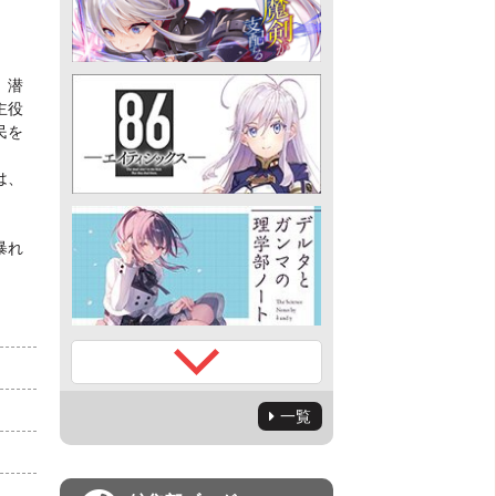
。潜
主役
民を
は、
暴れ
一覧