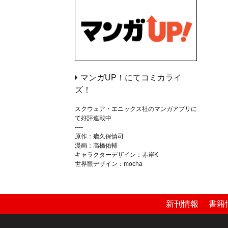
マンガUP！にてコミカライ
ズ！
スクウェア・エニックス社のマンガアプリに
て好評連載中
----
原作：瘤久保慎司
漫画：高橋佑輔
キャラクターデザイン：赤岸K
世界観デザイン：mocha
新刊情報
書籍