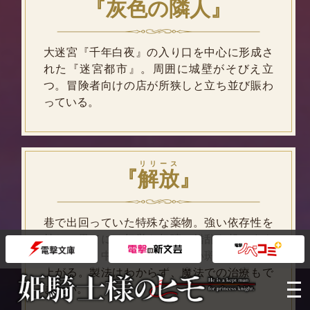
『
灰色の隣人
』
大迷宮『千年白夜』の入り口を中心に形成さ
れた『迷宮都市』。周囲に城壁がそびえ立
つ。冒険者向けの店が所狭しと立ち並び賑わ
っている。
リリース
『
解放
』
巷で出回っていた特殊な薬物。強い依存性を
持ち、果てには幻覚や幻聴で錯乱を起こすよ
うになる。中毒者の肌には黒い斑点が浮かび
上がる。製法はわからず、魔法での治療もで
きない。
メ
ニ