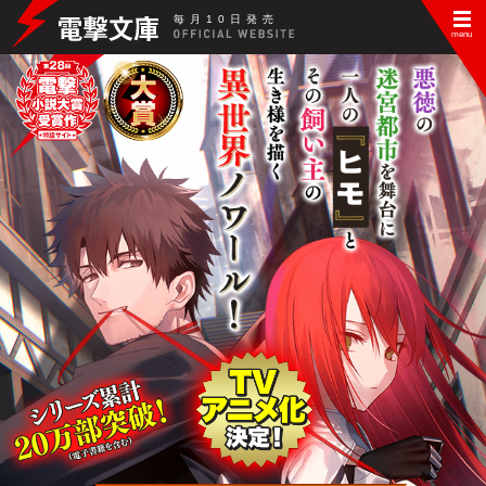
毎
月
10
日
発
売