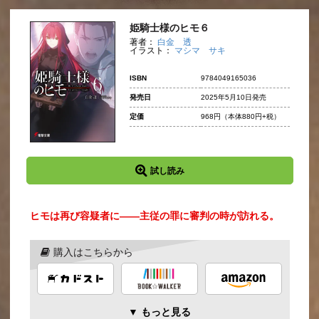
姫騎士様のヒモ６
著者：
白金 透
イラスト：
マシマ サキ
ISBN
9784049165036
発売日
2025年5月10日発売
定価
968円
（本体880円+税）
試し読み
ヒモは再び容疑者に――主従の罪に審判の時が訪れる。
購入はこちらから
▼ もっと見る