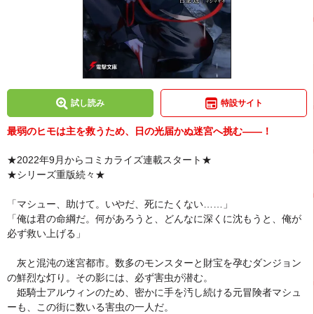
試し読み
特設サイト
最弱のヒモは主を救うため、日の光届かぬ迷宮へ挑む――！
★2022年9月からコミカライズ連載スタート★
★シリーズ重版続々★
「マシュー、助けて。いやだ、死にたくない……」
「俺は君の命綱だ。何があろうと、どんなに深くに沈もうと、俺が
必ず救い上げる」
灰と混沌の迷宮都市。数多のモンスターと財宝を孕むダンジョン
の鮮烈な灯り。その影には、必ず害虫が潜む。
姫騎士アルウィンのため、密かに手を汚し続ける元冒険者マシュ
ーも、この街に数いる害虫の一人だ。