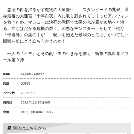
悪徳の街を揺るがす魔物の大量発生――スタンピードの兆候。世
界最後の大迷宮『千年白夜』内に取り残されてしまったアルウィン
を救うため、マシューは決死の覚悟で太陽の光が届かぬ地へと潜
る。立ちはだかる危機の数々、凶悪なモンスター、そして下劣な
『伝道師』の魔の手が……呪いを抱えた最弱のヒモは、かつてない
困難を前にどう立ち向かうのか！
一人の『ヒモ』とその飼い主の生き様を描く、衝撃の異世界ノワ
ール第３弾！
ISBN
9784049145847
判型
文庫判
ページ数
392ページ
発売日
2022年11月10日発売
定価
946円
（本体860円+税）
購入はこちらから