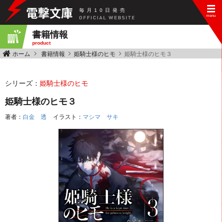
毎
月
10
日
発
売
書籍情報
product
ホーム
書籍情報
姫騎士様のヒモ
姫騎士様のヒモ３
シリーズ：
姫騎士様のヒモ
姫騎士様のヒモ３
著者：
白金 透
イラスト：
マシマ サキ