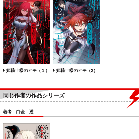
姫騎士様のヒモ（１）
姫騎士様のヒモ（2）
同じ作者の作品シリーズ
著者 白金 透