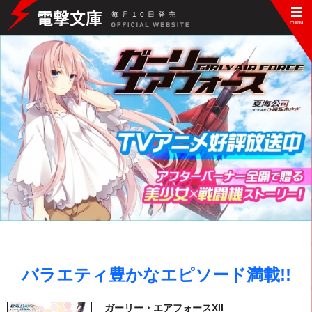
毎
月
10
日
発
売
バラエティ豊かなエピソード満載!!
ガーリー・エアフォースXII