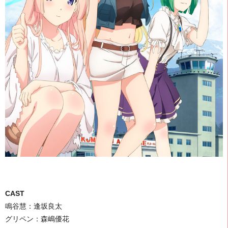
CAST
鳴谷慧：逢坂良太
グリペン：森嶋優花