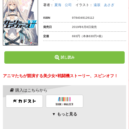
著者：
夏海 公司
イラスト：
遠坂 あさぎ
ISBN
9784049126112
発売日
2019年6月8日発売
定価
693円
（本体630円+税）
試し読み
アニマたちが競演する美少女×戦闘機ストーリー、スピンオフ！
購入はこちらから
▼ もっと見る