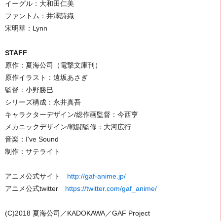
イーグル：大和田仁美
ファントム：井澤詩織
宋明華：Lynn
STAFF
原作：夏海公司（電撃文庫刊）
原作イラスト：遠坂あさぎ
監督：小野勝巳
シリーズ構成：永井真吾
キャラクターデザイン/総作画監督：今西亨
メカニックデザイン/戦闘監修：大河広行
音楽：I've Sound
制作：サテライト
アニメ公式サイト
http://gaf-anime.jp/
アニメ公式twitter
https://twitter.com/gaf_anime/
(C)2018 夏海公司／KADOKAWA／GAF Project