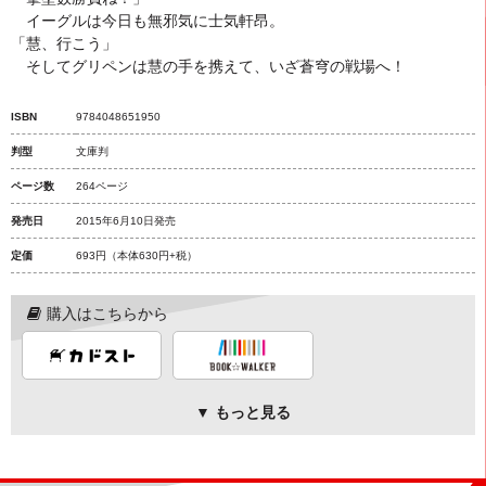
イーグルは今日も無邪気に士気軒昂。
「慧、行こう」
そしてグリペンは慧の手を携えて、いざ蒼穹の戦場へ！
ISBN
9784048651950
判型
文庫判
ページ数
264ページ
発売日
2015年6月10日発売
定価
693円
（本体630円+税）
購入はこちらから
▼ もっと見る