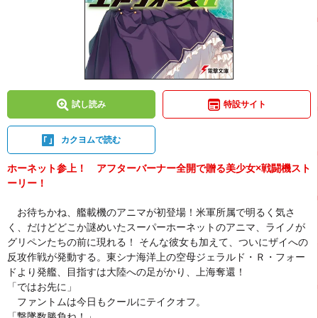
試し読み
特設サイト
カクヨムで読む
ホーネット参上！ アフターバーナー全開で贈る美少女×戦闘機スト
ーリー！
お待ちかね、艦載機のアニマが初登場！米軍所属で明るく気さ
く、だけどどこか謎めいたスーパーホーネットのアニマ、ライノが
グリペンたちの前に現れる！ そんな彼女も加えて、ついにザイへの
反攻作戦が発動する。東シナ海洋上の空母ジェラルド・Ｒ・フォー
ドより発艦、目指すは大陸への足がかり、上海奪還！
「ではお先に」
ファントムは今日もクールにテイクオフ。
「撃墜数勝負ね！」