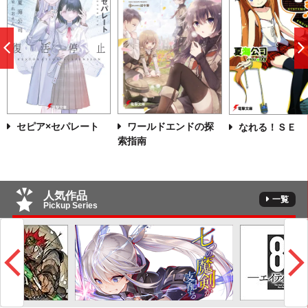
前
へ
セピア×セパレート
ワールドエンドの探
なれる！ＳＥ
索指南
人気作品
一覧
Pickup Series