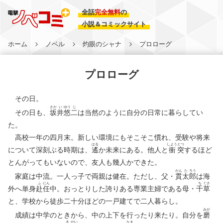
全話
完全無料
の
小説＆コミックサイト
ホーム
ノベル
灼眼のシャナ
プロローグ
プロローグ
その日。
さか
い
ゆう
じ
その日も、
坂
井
悠
二
は当然のように自分の日常に暮らしてい
た。
高校一年の四月末。新しい環境にもそこそこ慣れ、受験や将来
はる
しよう
とつ
について深刻ぶる時期は、
遙
か未来にある。他人と
衝
突
するほど
とんがってもいないので、友人も幾人かできた。
かん
た
ろう
家庭は中流。一人っ子で両親は健在。ただし、父・
貫
太
郎
は海
ふ
にん
ち
ぐさ
外へ単身
赴
任
中。おっとりした誇りある専業主婦である母・
千
草
と、学校から徒歩二十分ほどの一戸建てで二人暮らし。
みが
成績は中学のときから、中の上下を行ったり来たり。自分を
磨
き
がい
なま