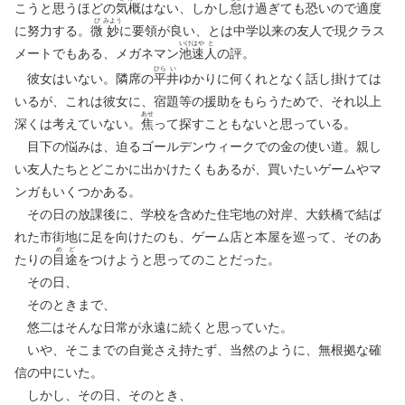
こうと思うほどの
気
概
はない、しかし
怠
け過ぎても恐いので適度
び
みよう
に努力する。
微
妙
に要領が良い、とは中学以来の友人で現クラス
いけ
はや
と
メートでもある、メガネマン
池
速
人
の評。
ひら
い
彼女はいない。隣席の
平
井
ゆかりに何くれとなく話し掛けては
いるが、これは彼女に、宿題等の援助をもらうためで、それ以上
あせ
深くは考えていない。
焦
って探すこともないと思っている。
目下の悩みは、迫るゴールデンウィークでの金の使い道。親し
い友人たちとどこかに出かけたくもあるが、買いたいゲームやマ
ンガもいくつかある。
その日の放課後に、学校を含めた住宅地の対岸、大鉄橋で結ば
れた市街地に足を向けたのも、ゲーム店と本屋を巡って、そのあ
め
ど
たりの
目
途
をつけようと思ってのことだった。
その日、
そのときまで、
悠二はそんな日常が永遠に続くと思っていた。
いや、そこまでの自覚さえ持たず、当然のように、無根拠な確
信の中にいた。
しかし、その日、そのとき、