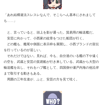
「あれ結構違法スレスレなんで、そこらへん基本にされまして
も……」
と、言っていると、頭上を影が通った。貿易用の輸送艦だ。
安芸に向かって、小西家の紋章をつけた船団が行く。
どの艦も、艦尾や側面に表示枠を展開し、小西ブランドの宣伝
を行っているのが逞しい。
それだけではない。見れば、今も、自分達のいる艦の下や遠く
の空を、武蔵と安芸の貿易船が行き来している。武蔵から大型の
輸送艦を出し、それをハブ艦として、四国側や瀬戸内海の他沿岸
まで取引する動きもある。
周囲の三年生達が、ふと、安芸の方を見て呟く。