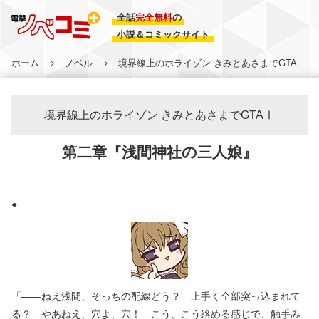
全話
完全無料
の
小説＆コミックサイト
ホーム
ノベル
境界線上のホライゾン きみとあさまでGTA
境界線上のホライゾン きみとあさまでGTAⅠ
第二章『浅間神社の三人娘』
●
「――ねえ浅間、そっちの配線どう？ 上手く全部突っ込まれて
る？ やあねえ、穴よ、穴！ こう、こう絡める感じで、触手み