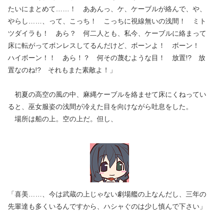
たいにまとめて……！ ああんっ、ケ、ケーブルが絡んで、や、
やらし……、って、こっち！ こっちに視線無いの浅間！ ミト
ツダイラも！ あら？ 何二人とも、私今、ケーブルに絡まって
床に転がってボンレスしてるんだけど、ボーンよ！ ボーン！
ハイボーン！！ あら！？ 何その蔑むような目！ 放置!? 放
置なのね!? それもまた素敵よ！」
初夏の高空の風の中、麻縄ケーブルを絡ませて床にくねってい
ると、巫女服姿の浅間が冷えた目を向けながら吐息をした。
場所は船の上。空の上だ。但し、
「喜美……、今は武蔵の上じゃない劇場艦の上なんだし、三年の
先輩達も多くいるんですから、ハシャぐのは少し慎んで下さい」