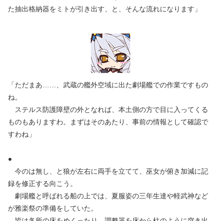
た抽出格納器をミトが引き出す、と、そんな流れになります」
「ただまあ……、武蔵の艦外空域に出た劇場艦での作業ですもの
ね。
ステルス防護障壁の外となれば、本土側の方で目に入ってくる
ものもありますわ。まずはそのあたり、事前の情報として確認で
すわね」
●
今のは無し、と狼が左右に両手を立てて、巫女が俯き加減に記
録を修正する向こう。
劇場艦と呼ばれる船の上では、夏服姿の三年生達や軽武神など
が雅楽祭の準備をしていた。
皆は各所の床をめくったり、調整器を床から柱のように突き出