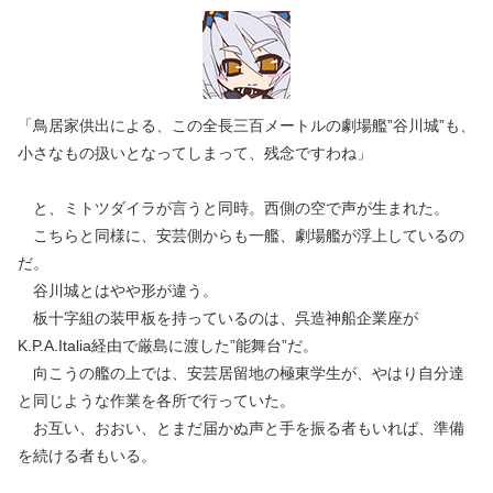
「鳥居家供出による、この全長三百メートルの劇場艦”谷川城”も、
小さなもの扱いとなってしまって、残念ですわね」
と、ミトツダイラが言うと同時。西側の空で声が生まれた。
こちらと同様に、安芸側からも一艦、劇場艦が浮上しているの
だ。
谷川城とはやや形が違う。
板十字組の装甲板を持っているのは、呉造神船企業座が
K.P.A.Italia経由で厳島に渡した”能舞台”だ。
向こうの艦の上では、安芸居留地の極東学生が、やはり自分達
と同じような作業を各所で行っていた。
お互い、おおい、とまだ届かぬ声と手を振る者もいれば、準備
を続ける者もいる。