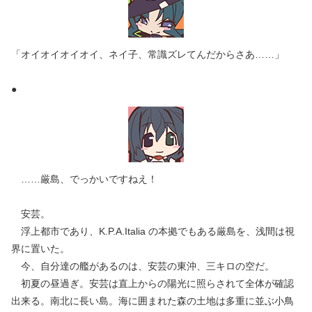
「オイオイオイオイ、ネイ子、常識ズレてんだからさあ……」
●
……厳島、でっかいですねえ！
安芸。
浮上都市であり、K.P.A.Italia の本拠でもある厳島を、浅間は視
界に置いた。
今、自分達の艦があるのは、安芸の東沖、三キロの空だ。
初夏の昼過ぎ。安芸は直上からの陽光に照らされて全体が確認
出来る。南北に長い島。海に囲まれた森の土地は多重に並ぶ小鳥