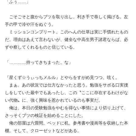
「ふぅ……」
ごそごそと腹からブツを取り出し、利き手で恭しく掲げる。左
手の甲で冷や汗をぬぐう。
ミッションコンプリート。このへんの仕草は実に手慣れたもの
だ。理由はあえて言わないが、健全な中高生男子諸君ならば、必
ずや察してくれるものと信じている。
「…………持ってきちまった、な」
『星くず☆うぃっちメルル』とやらをすがめ見つつ、呟く。
まぁ、あの状況では仕方なかったと思う。勉強をサボる口実捜
しをしていた最中でもあったし、この〝ここに存在するわけがな
い代物〟に、強く興味を惹かれているのも事実だ。
俺は、本日の受験勉強をやむを得ない事情により切り上げて、
さっそくブツの検証を始めることにした。
俺の部屋は六畳間。ベッドに机。参考書や漫画等を収納した本
棚。そして、クローゼットなどがある。