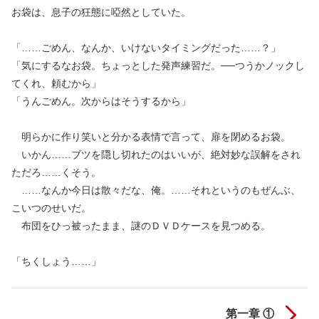
お袋は、息子の狂態に啞然としていた。
「……ごめん、なんか、いけないタイミングだった……？」
「気にするなお袋。ちょっとした発声練習だ。──つうかノックし
てくれ、頼むから」
「うんごめん。次からはそうするから」
明らかに作り笑いと分かる表情で言って、扉を閉めるお袋。
いかん……ブツを隠し切れたのはいいが、絶対妙な誤解をされ
ただろ……くそう。
……なんか今日は散々だな、俺。……それというのもぜんぶ、
こいつのせいだ。
布団をひっ被ったまま、謎のＤＶＤケースを見つめる。
「ちくしょう……」
第一章 ①