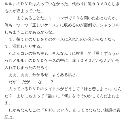
ルル』のＤＶＤは入っていなかった。代わりに違うＤＶＤらしき
ものが収まっていた。
……よくあることだ。ミニコンポでＣＤを聞いたあとなんか、
俺も一つ一つ『正しいケース』に収めるのが面倒で、シャッフル
しちまうことがあるからな。
で、後でどのＣＤをどのケースに入れたのか分からなくなっ
て、混乱したりする。
たぶんコレの持ち主も、そんなふうに横着して『星くず☆うぃ
っちメルル』のＤＶＤケースの中に、違うＤＶＤだかなんだかを
入れてしまったのだろう。
ああ、ああ、分かるぜ。よくある話さ。
だが──だが……な……？
入っているＤＶＤのタイトルがどうして『妹と恋しよっ♪』なん
だ？ よりにもよって『誰』に『何』をそそのかしてんだよおま
え。
しかもなんだこの『Ｒ18』という、あってはならない魅惑の表
記は。