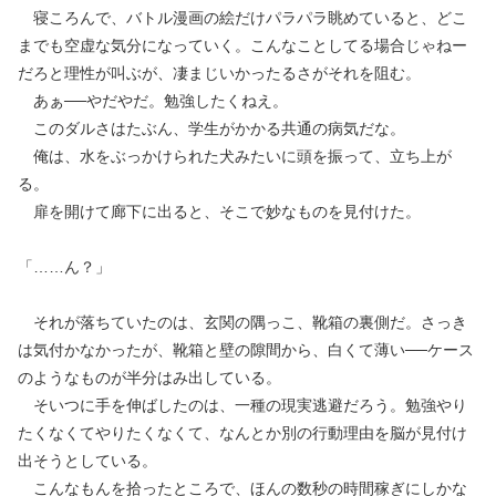
寝ころんで、バトル漫画の絵だけパラパラ眺めていると、どこ
までも空虚な気分になっていく。こんなことしてる場合じゃねー
だろと理性が叫ぶが、凄まじいかったるさがそれを阻む。
あぁ──やだやだ。勉強したくねえ。
このダルさはたぶん、学生がかかる共通の病気だな。
俺は、水をぶっかけられた犬みたいに頭を振って、立ち上が
る。
扉を開けて廊下に出ると、そこで妙なものを見付けた。
「……ん？」
それが落ちていたのは、玄関の隅っこ、靴箱の裏側だ。さっき
は気付かなかったが、靴箱と壁の隙間から、白くて薄い──ケース
のようなものが半分はみ出している。
そいつに手を伸ばしたのは、一種の現実逃避だろう。勉強やり
たくなくてやりたくなくて、なんとか別の行動理由を脳が見付け
出そうとしている。
こんなもんを拾ったところで、ほんの数秒の時間稼ぎにしかな