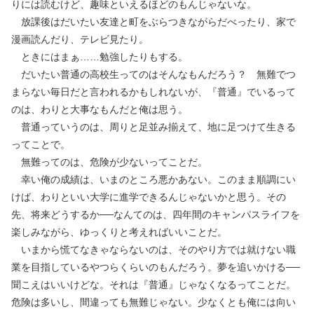
りには読むけど、趣味といえるほどのもんじゃないな。
放課後はだいたい友達と町をぶらつきながらだべったり、家で
漫画読んだり、テレビ見たり。
ときにはまぁ……勉強したりもする。
だいたい普通の高校生ってのはそんなもんだろう？ 無難でつ
まらない毎日だと言われるかもしれないが、『普通』でいるって
のは、わりと大事なもんだと俺は思う。
普通っていうのは、周りと足並み揃えて、地に足つけて生きる
ってことで。
無難ってのは、危険が少ないってことだ。
幸い俺の成績は、いまのところ悪かあない。このまま順調にい
けば、わりといい大学に進学できるんじゃないかと思う。その
先、将来どうするか──なんてのは、四年間のキャンパスライフを
楽しみながら、ゆっくりと考えればいいことだ。
いまから慌てなきゃならないのは、そのやり方では就けない職
業を目指しているやつらくらいのもんだろう。夢を追いかける──
聞こえはいいけどな。それは『普通』じゃなくなるってことだ。
危険は多いし、間違っても無難じゃない。少なくとも俺には向い