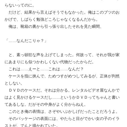
らないってのに。
だけど、結果から言えばそうでもなかった。俺はこのブツのお
かげで、しばらく勉強どころじゃなくなるんだから。
俺は、靴箱の裏から引っ張り出したそれを見た瞬間、
「……なんだこりゃ？」
と、素っ頓狂な声を上げてしまった。何故って、それが我が家
にあまりにも似つかわしくない代物だったからだ。
これは……えーと……これは……なんだ？
ケースを指に挟んで、ためつすがめつしてみるが、正体が判然
としない。
ＤＶＤのケースだ。それは分かる。レンタルビデオ屋なんかで
はよく見かけるケースだし……というかＤＶＤってちゃんと書い
てあるしな。だがその中身がよく分からねえ。
このとき俺の表情は、さぞやいぶかしげだったことだろうよ。
そのパッケージの表面には、やたらと目がでかい女の子のイラ
ストが、でんと描かれていた。