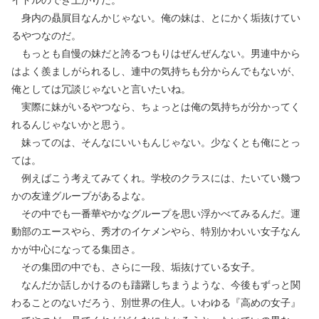
イドルのでき上がりだ。
身内の贔屓目なんかじゃない。俺の妹は、とにかく垢抜けてい
るやつなのだ。
もっとも自慢の妹だと誇るつもりはぜんぜんない。男連中から
はよく羨ましがられるし、連中の気持ちも分からんでもないが、
俺としては冗談じゃないと言いたいね。
実際に妹がいるやつなら、ちょっとは俺の気持ちが分かってく
れるんじゃないかと思う。
妹ってのは、そんなにいいもんじゃない。少なくとも俺にとっ
ては。
例えばこう考えてみてくれ。学校のクラスには、たいてい幾つ
かの友達グループがあるよな。
その中でも一番華やかなグループを思い浮かべてみるんだ。運
動部のエースやら、秀才のイケメンやら、特別かわいい女子なん
かが中心になってる集団さ。
その集団の中でも、さらに一段、垢抜けている女子。
なんだか話しかけるのも躊躇しちまうような、今後もずっと関
わることのないだろう、別世界の住人。いわゆる『高めの女子』