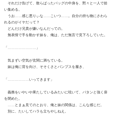
それだけ告げて、散らばったバッグの中身を、黙々と一人で拾
い集める。
うお……感じ悪りぃな……こいつ……。自分の持ち物にさわら
れるのがイヤだって？
どんだけ兄貴が嫌いなんだっての。
無表情で手を動かす妹を、俺は、ただ無言で見下ろしていた。
「……………………」
気まずい空気が玄関に満ちている。
妹は俺に背を向け、そそくさとパンプスを履き、
「………………いってきます」
義務をいやいや果たしているみたいに呟いて、バタンと強く扉
を閉めた。
……とまぁ見てのとおり、俺と妹の関係は、こんな感じだ。
別に、たいしてハラも立ちやしねえ。