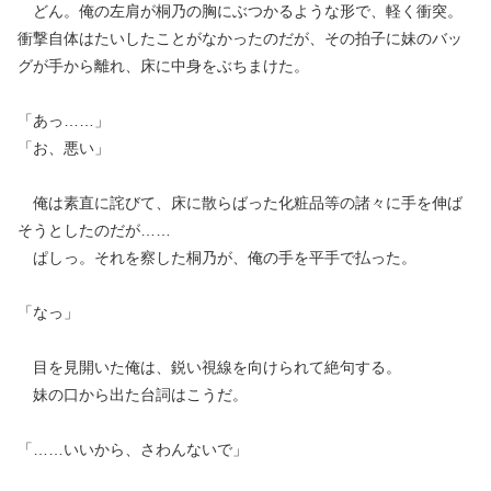
どん。俺の左肩が桐乃の胸にぶつかるような形で、軽く衝突。
衝撃自体はたいしたことがなかったのだが、その拍子に妹のバッ
グが手から離れ、床に中身をぶちまけた。
「あっ……」
「お、悪い」
俺は素直に詫びて、床に散らばった化粧品等の諸々に手を伸ば
そうとしたのだが……
ぱしっ。それを察した桐乃が、俺の手を平手で払った。
「なっ」
目を見開いた俺は、鋭い視線を向けられて絶句する。
妹の口から出た台詞はこうだ。
「……いいから、さわんないで」