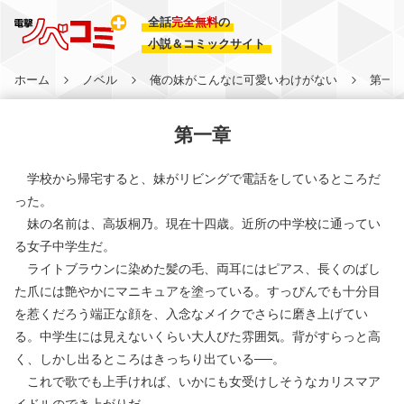
全話
完全無料
の
小説＆コミックサイト
ホーム
ノベル
俺の妹がこんなに可愛いわけがない
第一
第一章
学校から帰宅すると、妹がリビングで電話をしているところだ
った。
妹の名前は、高坂桐乃。現在十四歳。近所の中学校に通ってい
る女子中学生だ。
ライトブラウンに染めた髪の毛、両耳にはピアス、長くのばし
た爪には艶やかにマニキュアを塗っている。すっぴんでも十分目
を惹くだろう端正な顔を、入念なメイクでさらに磨き上げてい
る。中学生には見えないくらい大人びた雰囲気。背がすらっと高
く、しかし出るところはきっちり出ている──。
これで歌でも上手ければ、いかにも女受けしそうなカリスマア