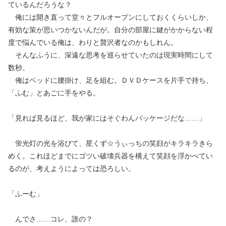
ているんだろうな？
俺には開き直って堂々とフルオープンにしておくくらいしか、
有効な策が思いつかないんだが。自分の部屋に鍵がかからない程
度で悩んでいる俺は、わりと贅沢者なのかもしれん。
そんなふうに、深遠な思考を巡らせていたのは現実時間にして
数秒。
俺はベッドに腰掛け、足を組む。ＤＶＤケースを片手で持ち、
「ふむ」とあごに手をやる。
「見れば見るほど、我が家にはそぐわんパッケージだな……」
蛍光灯の光を浴びて、星くず☆うぃっちの笑顔がキラキラきら
めく。これほどまでにゴツい破壊兵器を構えて笑顔を浮かべてい
るのが、考えようによっては恐ろしい。
「ふーむ」
んでさ……コレ、誰の？