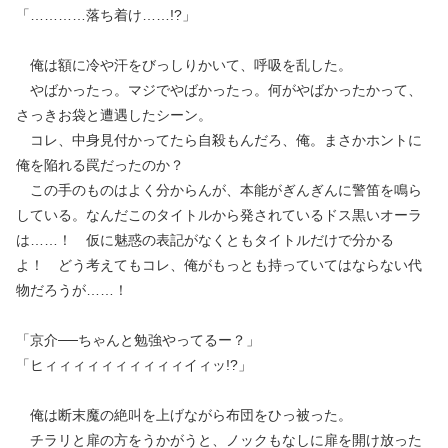
「…………落ち着け……!?」
俺は額に冷や汗をびっしりかいて、呼吸を乱した。
やばかったっ。マジでやばかったっ。何がやばかったかって、
さっきお袋と遭遇したシーン。
コレ、中身見付かってたら自殺もんだろ、俺。まさかホントに
俺を陥れる罠だったのか？
この手のものはよく分からんが、本能がぎんぎんに警笛を鳴ら
している。なんだこのタイトルから発されているドス黒いオーラ
は……！ 仮に魅惑の表記がなくともタイトルだけで分かる
よ！ どう考えてもコレ、俺がもっとも持っていてはならない代
物だろうが……！
「京介──ちゃんと勉強やってるー？」
「ヒィィィィィィィィィィイィッ!?」
俺は断末魔の絶叫を上げながら布団をひっ被った。
チラリと扉の方をうかがうと、ノックもなしに扉を開け放った