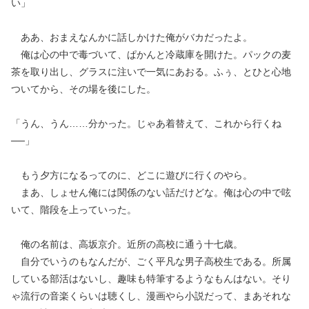
い」
ああ、おまえなんかに話しかけた俺がバカだったよ。
俺は心の中で毒づいて、ぱかんと冷蔵庫を開けた。パックの麦
茶を取り出し、グラスに注いで一気にあおる。ふぅ、とひと心地
ついてから、その場を後にした。
「うん、うん……分かった。じゃあ着替えて、これから行くね
──」
もう夕方になるってのに、どこに遊びに行くのやら。
まあ、しょせん俺には関係のない話だけどな。俺は心の中で呟
いて、階段を上っていった。
俺の名前は、高坂京介。近所の高校に通う十七歳。
自分でいうのもなんだが、ごく平凡な男子高校生である。所属
している部活はないし、趣味も特筆するようなもんはない。そり
ゃ流行の音楽くらいは聴くし、漫画やら小説だって、まあそれな