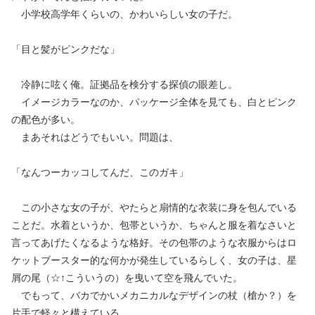
小学校高学年くらいの、かわいらしい女の子だ。
「目と髪がピンクだな」
冷静に呟く俺。証拠品を検分する探偵の眼差し。
イメージカラーなのか、パッケージ全体を見ても、白とピンク
の配色が多い。
まあそれはどうでもいい。問題は、
「なんつーカッコしてんだ、このガキ」
この小さな女の子が、やたらと扇情的な衣装に身を包んでいる
ことだ。水着というか、包帯というか、ちゃんと服を着なさいと
言ってあげたくなるような格好。その包帯のような衣服からはロ
ケットブースター的な何かが発生しているらしく、女の子は、星
屑の尾（☆↑こういうの）を曳いて空を飛んでいた。
でもって、バカでかいメカニカルなデザインの杖（槍か？）を
片手で軽々と構えている。