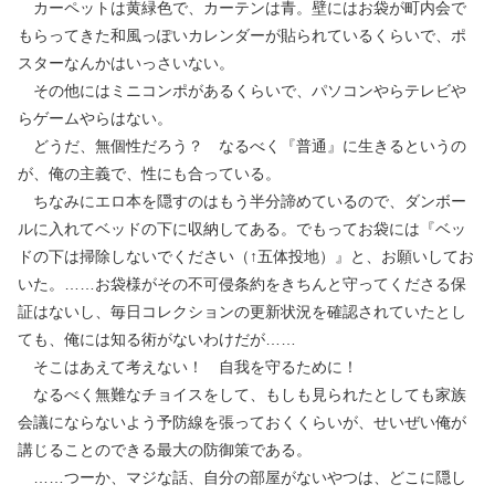
カーペットは黄緑色で、カーテンは青。壁にはお袋が町内会で
もらってきた和風っぽいカレンダーが貼られているくらいで、ポ
スターなんかはいっさいない。
その他にはミニコンポがあるくらいで、パソコンやらテレビや
らゲームやらはない。
どうだ、無個性だろう？ なるべく『普通』に生きるというの
が、俺の主義で、性にも合っている。
ちなみにエロ本を隠すのはもう半分諦めているので、ダンボー
ルに入れてベッドの下に収納してある。でもってお袋には『ベッ
ドの下は掃除しないでください（↑五体投地）』と、お願いしてお
いた。……お袋様がその不可侵条約をきちんと守ってくださる保
証はないし、毎日コレクションの更新状況を確認されていたとし
ても、俺には知る術がないわけだが……
そこはあえて考えない！ 自我を守るために！
なるべく無難なチョイスをして、もしも見られたとしても家族
会議にならないよう予防線を張っておくくらいが、せいぜい俺が
講じることのできる最大の防御策である。
……つーか、マジな話、自分の部屋がないやつは、どこに隠し