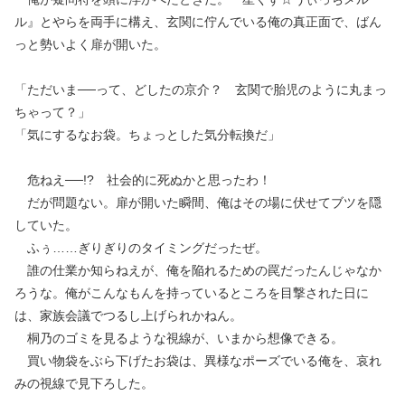
ル』とやらを両手に構え、玄関に佇んでいる俺の真正面で、ばん
っと勢いよく扉が開いた。
「ただいま──って、どしたの京介？ 玄関で胎児のように丸まっ
ちゃって？」
「気にするなお袋。ちょっとした気分転換だ」
危ねえ──!? 社会的に死ぬかと思ったわ！
だが問題ない。扉が開いた瞬間、俺はその場に伏せてブツを隠
していた。
ふぅ……ぎりぎりのタイミングだったぜ。
誰の仕業か知らねえが、俺を陥れるための罠だったんじゃなか
ろうな。俺がこんなもんを持っているところを目撃された日に
は、家族会議でつるし上げられかねん。
桐乃のゴミを見るような視線が、いまから想像できる。
買い物袋をぶら下げたお袋は、異様なポーズでいる俺を、哀れ
みの視線で見下ろした。