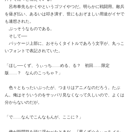
呂布奉先もかくやというゴツイやつだ。明らかに戦闘用。敵兵
を薙ぎ払い、あるいは叩き潰す、世にもおぞましい用途がイヤで
も連想された。
ぶっそうなものである。
そして──
パッケージ上部に、おそらくタイトルであろう文字が、丸っこ
いフォントで表記されていた。
「ほし──くず、うぃっち……める、る？ 初回……限定
版……？ なんのこっちゃ？」
色々ともったいぶったが、つまりはアニメなのだろう。たぶ
ん。俺はそういうのをサッパリ見なくなって久しいので、よくは
分からないのだが。
「で……なんでこんなもんが、ここに？」
俺が疑問符を頭に浮かべたときだ。『星くず☆うぃっちメル