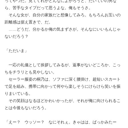
ってやつだ。見てくれがどんなによかろうと、たいていの男な
ら、苦手なタイプだって思うよな。俺もそうさ。
そんな女が、自分の家族だと想像してみろ。もちろんお互いの
距離感は据え置きで、だ。
……どうだ、分かるか俺の気まずさが。そんなにいいもんじゃ
ないだろう？
「ただいま」
一応の礼儀として挨拶してみるが、返事がないどころか、こっ
ちをチラリとも見やしない。
セーラー服姿の桐乃は、ソファに深く腰掛け、超短いスカート
で足を組み、携帯に向かって何やら楽しそうにけらけら笑いを振
りまいている。
その笑顔はなるほどかわいかったが、それが俺に向けられるこ
とは今後もないだろう。
「えー？ ウッソー？ なにそれぇ。きゃはは、ばっかみたー