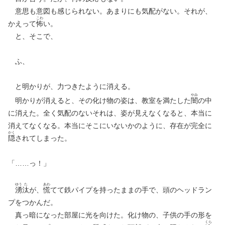
意思も意図も感じられない。あまりにも気配がない。それが、
こわ
かえって
怖
い。
と、そこで、
ふ、
と明かりが、力つきたように消える。
やみ
明かりが消えると、その化け物の姿は、教室を満たした
闇
の中
に消えた。全く気配のないそれは、姿が見えなくなると、本当に
消えてなくなる。本当にそこにいないかのように、存在が完全に
かく
隠
されてしまった。
「……っ！」
ゆう
た
あわ
湧
汰
が、
慌
てて鉄パイプを持ったままの手で、頭のヘッドラン
プをつかんだ。
真っ暗になった部屋に光を向けた。化け物の、子供の手の形を
くら