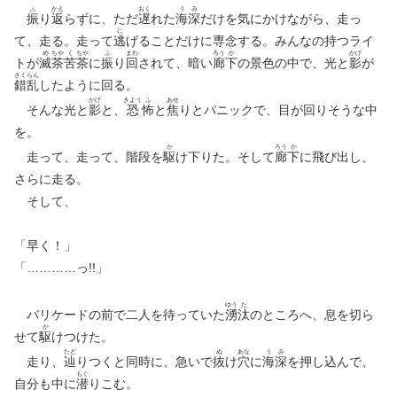
ふ
かえ
おく
う
み
振
り
返
らずに、ただ
遅
れた
海
深
だけを気にかけながら、走っ
に
て、走る。走って
逃
げることだけに専念する。みんなの持つライ
め
ちや
く
ちや
ふ
まわ
ろう
か
かげ
トが
滅
茶
苦
茶
に
振
り
回
されて、暗い
廊
下
の景色の中で、光と
影
が
さく
らん
錯
乱
したように回る。
かげ
きよう
ふ
あせ
そんな光と
影
と、
恐
怖
と
焦
りとパニックで、目が回りそうな中
を。
か
ろう
か
走って、走って、階段を
駆
け下りた。そして
廊
下
に飛び出し、
さらに走る。
そして、
「早く！」
「…………っ!!」
ゆう
た
バリケードの前で二人を待っていた
湧
汰
のところへ、息を切ら
か
せて
駆
けつけた。
たど
ぬ
あな
う
み
走り、
辿
りつくと同時に、急いで
抜
け
穴
に
海
深
を押し込んで、
もぐ
自分も中に
潜
りこむ。