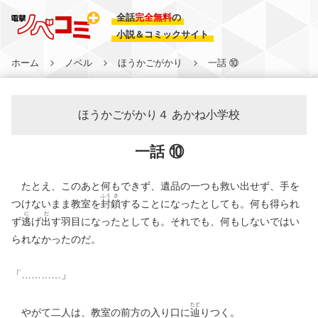
全話
完全無料
の
小説＆コミックサイト
ホーム
ノベル
ほうかごがかり
一話 ⑩
ほうかごがかり４ あかね小学校
一話 ⑩
たとえ、このあと何もできず、遺品の一つも救い出せず、手を
ふう
さ
つけないまま教室を
封
鎖
することになったとしても。何も得られ
に
だ
ず
逃
げ
出
す羽目になったとしても。それでも、何もしないではい
られなかったのだ。
「…………」
たど
やがて二人は、教室の前方の入り口に
辿
りつく。