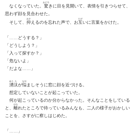
おどろ
なくなっていた。
驚
きに目を見開いて、表情を引きつらせて、
思わず顔を見合わせた。
おさ
たが
そして、
抑
えるのを忘れた声で、お
互
いに言葉をかけた。
「……どうする？」
「どうしよう？」
「入って探すか？」
「危ないよ」
「だよな……」
ゆう
た
なや
湧
汰
が
悩
ましそうに窓に顔を近づける。
想定していないことが起こっていた。
何が起こっているのか分からなかった。そんなことをしている
はな
と、
離
れたところで待っているみんなも、二人の様子がおかしい
ことを、さすがに察しはじめた。
「……」