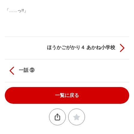
「……っ!!」
ほうかごがかり４ あかね小学校
一話 ⑨
一覧に戻る