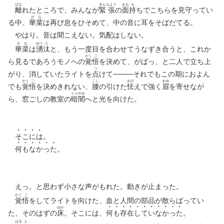
はな
きん
ちよう
おも
も
離
れたところで、みんなが
緊
張
の
面
持
ちでこちらを見守ってい
か
な
る中、
華
菜
は再び息をひそめて、中の音に耳をそばだてる。
やはり。音は聞こえない。気配はしない。
か
な
ゆう
た
華
菜
は
湧
汰
と、もう一度目を合わせてうなずき合うと、これか
かく
ご
ら見るであろうモノへの
覚
悟
を決めて、がばっ、と二人で立ち上
つ
がり、消していたライトを
点
けて────それでもこの期におよん
かく
ご
こし
おび
まゆ
でも
覚
悟
を決めきれない、
腰
の引けた
怯
えで強く
眉
を寄せなが
くら
やみ
ら、窓ごしの教室の
暗
闇
へと光を向けた。
そ
こ
に
は
。
何
も
な
か
っ
た
。
えっ。と思わず小さな声がもれた。動きが止まった。
かく
ご
覚
悟
をしてライトを向けた、血と人間の部品が散らばってい
ゆか
た、そのはずの
床
。そこには、
何
も
存
在
し
て
い
な
か
っ
た
。
はる
と