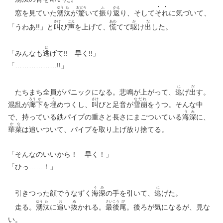
ゆう
た
おどろ
ふ
かえ
窓を見ていた
湧
汰
が
驚
いて
振
り
返
り、そして
そ
れ
に気づいて、
さけ
ごえ
あわ
か
だ
「うわあ!!」と
叫
び
声
を上げて、
慌
てて
駆
け
出
した。
に
「みんなも
逃
げて!! 早く!!」
「………………!!」
に
だ
たちまち全員がパニックになる。悲鳴が上がって、
逃
げ
出
す。
ろう
か
う
さけ
なだれ
混乱が
廊
下
を
埋
めつくし、
叫
びと足音が
雪崩
をうつ。そんな中
う
み
で、持っている鉄パイプの重さと長さにまごついている
海
深
に、
か
な
華
菜
は追いついて、パイプを取り上げ放り捨てる。
「そんなのいいから！ 早く！」
「ひっ……！」
う
み
に
引きつった顔でうなずく
海
深
の手を引いて、
逃
げた。
ゆう
た
お
ぬ
さい
こう
び
走る。
湧
汰
に
追
い
抜
かれる。
最
後
尾
。後ろが気になるが、見な
い。