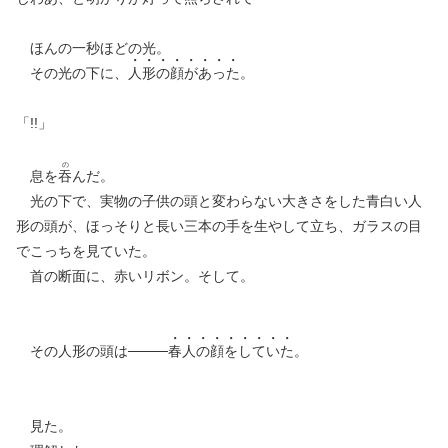
ほんの一秒ほどの光。
その光の下に、
人
形
の
顔
が
あ
っ
た
。
「!!」
の
息を
吞
んだ。
光の下で、実物の子供の頭と変わらない大きさをした青白い人
形の頭が、ほっそりと長い三本の手を生やして立ち、ガラスの目
でこっちを見ていた。
首の断面に、赤いリボン。そして。
その人形の頭は────
春
人
の
顔
を
し
て
い
た
。
見た。