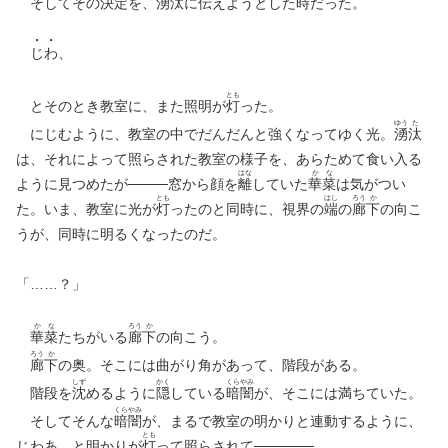
そしてその決定を、
湧
汰
に伝えようとした時だった。
じ
わ
、
とも
とそのとき教室に、また照明が
灯
った。
ゆう
た
にじむように、教室の中でだんだんと強くなってゆく光。
湧
汰
は、それによって照らされた教室の様子を、あらためて食い入る
はな
か
な
ように見つめたが────窓から顔を
離
していた
華
菜
は気がつい
とも
はし
ろう
か
た。いま、教室に光が
灯
ったのと同時に、視界の
端
の
廊
下
の向こ
うが、同時に明るくなったのだ。
「……？」
か
な
ろう
か
華
菜
たちがいる
廊
下
の向こう。
ろう
か
廊
下
の奥。そこには曲がり角があって、階段がある。
しず
かく
くら
やみ
階段を
沈
めるように
隠
している
暗
闇
が、そこには満ちていた。
くら
やみ
そしてそんな
暗
闇
が、まるで教室の明かりと連動するように、
とも
じわあ、と明かりが
灯
って照らされて──────