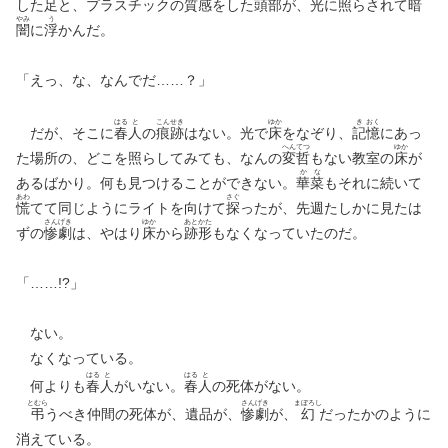
した足と、プラスチックの質感をした頭部が、光に照らされて
暗
やみ
う
闇
に
浮
かんだ。
「えっ、な、なんでだ……？」
はる
と
こん
せき
ゆか
き
おく
だが、そこに
春
人
の
痕
跡
はない。光で
床
をなぞり、
記
憶
にあっ
へん
てつ
ゆか
た場所の、どこを照らしてみても、なんの
変
哲
もない教室の
床
が
か
な
あるばかり。何も見つけることができない。
華
菜
もそれに続いて
あわ
さぐ
慌
てて同じようにライトを向けて
探
ったが、先週たしかに見たは
さん
げき
ゆか
あと
かた
ずの
惨
劇
は、やはり
床
から
跡
形
もなくなっていたのだ。
「……!?」
ない。
なくなっている。
はる
と
はる
と
何よりも
春
人
がいない。
春
人
の死体がない。
とむら
さん
げき
まぼろし
弔
うべき仲間の死体が、遺品が、
惨
劇
が、
幻
だったかのように
消えている。