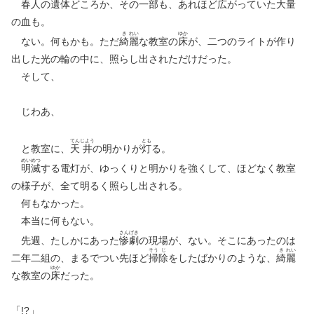
春
人
の遺体どころか、その一部も、あれほど広がっていた大量
の血も。
き
れい
ゆか
ない。何もかも。ただ
綺
麗
な教室の
床
が、二つのライトが作り
出した光の輪の中に、照らし出されただけだった。
そして、
じわあ、
てん
じよう
とも
と教室に、
天
井
の明かりが
灯
る。
めい
めつ
明
滅
する電灯が、ゆっくりと明かりを強くして、ほどなく教室
の様子が、全て明るく照らし出される。
何もなかった。
本当に何もない。
さん
げき
先週、たしかにあった
惨
劇
の現場が、ない。そこにあったのは
そう
じ
き
れい
二年二組の、まるでつい先ほど
掃
除
をしたばかりのような、
綺
麗
ゆか
な教室の
床
だった。
「!?」