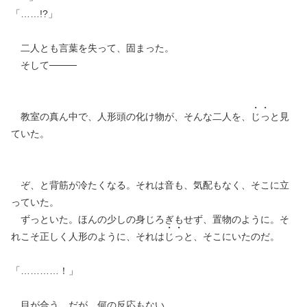
「……!?」
二人とも言葉を失って、固まった。
そして────
教室の真ん中で、人形頭の化け物が、そんな二人を、
じ
っ
と見
ていた。
ぞ、と背筋が冷たくなる。それは音も、気配もなく、そこに立
っていた。
ずっといた。ほんの少しの身じろぎもせず、置物のように。そ
れこそ正しく人形のように、それは
じ
っ
と、そこにいたのだ。
「…………！」
目が合う。だが、何の反応もない。