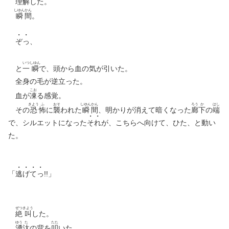
理解した。
しゆん
かん
瞬
間
。
ぞ
っ
、
いつ
しゆん
と
一
瞬
で、頭から血の気が引いた。
全身の毛が逆立った。
こお
血が
凍
る感覚。
きよう
ふ
おそ
しゆん
かん
ろう
か
はし
その
恐
怖
に
襲
われた
瞬
間
、明かりが消えて暗くなった
廊
下
の
端
で、シルエットになった
そ
れ
が、こちらへ向けて、ひた、と動い
た。
「
逃
げ
て
っ
!!」
ぜつ
きよう
絶
叫
した。
ゆう
た
たた
湧
汰
の背を
叩
いた。