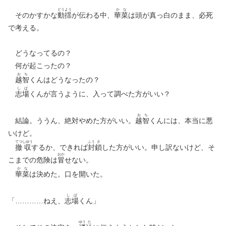
どう
よう
か
な
そのかすかな
動
揺
が伝わる中、
華
菜
は頭が真っ白のまま、必死
で考える。
どうなってるの？
何が起こったの？
お
ち
越
智
くんはどうなったの？
し
ば
志
場
くんが言うように、入って調べた方がいい？
お
ち
結論。ううん、絶対やめた方がいい。
越
智
くんには、本当に悪
いけど。
てつ
しゆう
ふう
さ
撤
収
するか、できれば
封
鎖
した方がいい。申し訳ないけど、そ
おか
こまでの危険は
冒
せない。
か
な
華
菜
は決めた。口を開いた。
し
ば
「…………ねえ、
志
場
くん」
ゆう
た