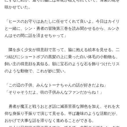
にするためか、通りの脇には草花が植えられていて、薄紫の花を
咲かせていた。
「ヒースのお守りはあたしに任せてくれて良いよ。今日はカイリ
と一緒に、シン・勇者の冒険第三巻を読み聞かせるから、ルンさ
んはその間に話を済ませちゃって」
隣を歩く少女が得意顔で言って、脇に抱える絵本を見せる。二
つ結びにショートボブの黒髪の上に乗った白い体毛の小動物も、
飼い主の得意顔を真似る。額に宝石のような石を飾りつけたリス
のような動物で、これが妙に賢い。
「この辺の子供、みんなトーナちゃんの話が好きだよね」
「そりゃそうだよ。街の子供みんなファンだからね！」
勇者が魔王と戦うおとぎ話に滅茶苦茶な脚色を加え、それを大
仰な身振り手振りで演じて見せる。半ば趣味のような活動だが、
おかげで大事な話を滞りなく進めることができる。