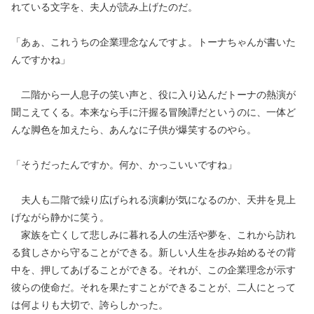
れている文字を、夫人が読み上げたのだ。
「あぁ、これうちの企業理念なんですよ。トーナちゃんが書いた
んですかね」
二階から一人息子の笑い声と、役に入り込んだトーナの熱演が
聞こえてくる。本来なら手に汗握る冒険譚だというのに、一体ど
んな脚色を加えたら、あんなに子供が爆笑するのやら。
「そうだったんですか。何か、かっこいいですね」
夫人も二階で繰り広げられる演劇が気になるのか、天井を見上
げながら静かに笑う。
家族を亡くして悲しみに暮れる人の生活や夢を、これから訪れ
る貧しさから守ることができる。新しい人生を歩み始めるその背
中を、押してあげることができる。それが、この企業理念が示す
彼らの使命だ。それを果たすことができることが、二人にとって
は何よりも大切で、誇らしかった。