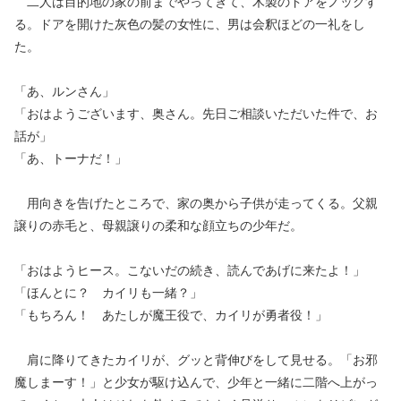
二人は目的地の家の前までやってきて、木製のドアをノックす
る。ドアを開けた灰色の髪の女性に、男は会釈ほどの一礼をし
た。
「あ、ルンさん」
「おはようございます、奥さん。先日ご相談いただいた件で、お
話が」
「あ、トーナだ！」
用向きを告げたところで、家の奥から子供が走ってくる。父親
譲りの赤毛と、母親譲りの柔和な顔立ちの少年だ。
「おはようヒース。こないだの続き、読んであげに来たよ！」
「ほんとに？ カイリも一緒？」
「もちろん！ あたしが魔王役で、カイリが勇者役！」
肩に降りてきたカイリが、グッと背伸びをして見せる。「お邪
魔しまーす！」と少女が駆け込んで、少年と一緒に二階へ上がっ