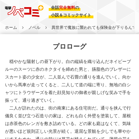
全話
完全無料
の
小説＆コミックサイト
ホーム
ノベル
異世界で魔族に襲われても保険金が下りるんです
プロローグ
穏やかな陽射しの昼下がり。白の縦縞を織り込んだネイビーブ
ルーのスーツに赤のネクタイを締めた男と、臙脂色のブレザーに
スカート姿の少女が、二人並んで石畳の通りを進んでいく。向か
いから馬車が走ってくると、二人して道の端に寄り、無地の白シ
ャツにトラウザーズを着た顔見知りの御者が親しげな笑みで手を
振って、通り過ぎていく。
二人が訪れたのは、街の南東にある住宅街だ。通りを挟んで行
儀良く並び立つ石造りの家は、どれも白く外壁を塗装して、屋根
は赤茶色のレンガを敷き詰めている。どの家も庭はなくて、気味
が悪いほど規則正しい光景が続く。退屈な景観を少しでも華やか