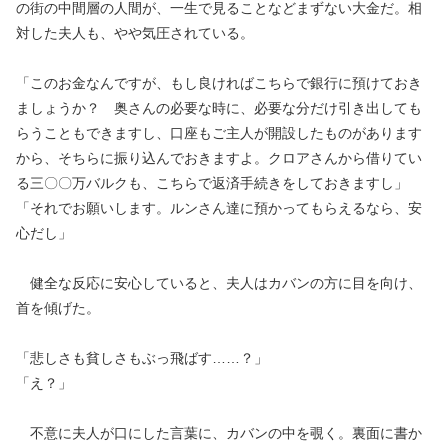
の街の中間層の人間が、一生で見ることなどまずない大金だ。相
対した夫人も、やや気圧されている。
「このお金なんですが、もし良ければこちらで銀行に預けておき
ましょうか？ 奥さんの必要な時に、必要な分だけ引き出しても
らうこともできますし、口座もご主人が開設したものがあります
から、そちらに振り込んでおきますよ。クロアさんから借りてい
る三〇〇万バルクも、こちらで返済手続きをしておきますし」
「それでお願いします。ルンさん達に預かってもらえるなら、安
心だし」
健全な反応に安心していると、夫人はカバンの方に目を向け、
首を傾げた。
「悲しさも貧しさもぶっ飛ばす……？」
「え？」
不意に夫人が口にした言葉に、カバンの中を覗く。裏面に書か