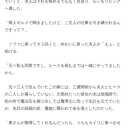
ていくと、夫人はそれを咎めるでもなく見送り、ルンをリビング
へ通した。
「商人ギルドで聞きましたけど、ご主人の仕事を引き継がれるん
ですって？」
ソファに座ってそう訊くと、向かいに座った夫人が「えぇ」と
続ける。
「元々私も同業ですし、ヒースを産むまでは一緒にやってました
から」
元々三人で住んでいたこの家には、三週間前から夫人とヒース
の二人しか暮らしていない。大黒柱だった彼女の夫は採掘師で、
街の外で魔法石を掘り出しては魔導士に売って生計を立てていた
が、先日の採掘の折、魔族に襲われて命を落としたのだった。
「奥さんが復帰してくれるんだったら、うちもカイリに食べさせ