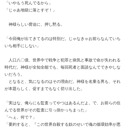
「いやもう死んでるから」
「じゃあ地獄に落とすぞ！」
神様らしい脅迫に、押し黙る。
「今回俺が出てきてるのは特別だ。じゃなきゃお前らなんていち
いち相手にしない」
人口八〇億、世界中で戦争と犯罪と病気と事故で命が失われる
時代だ。神様が全知全能でも、毎回死者と面談なんてできやしな
いだろう。
となると、気になるのはその理由だ。神様を名乗る男も、それ
が本題らしく、促すまでもなく切り出した。
「実はな、俺らにも監査ってやつはあるんだよ。で、お前らの住
んでる世界がその監査に引っ掛かっちまった」
「へぇ、何で？」
「要約すると、『この世界自殺する奴のせいで魂の循環効率が悪