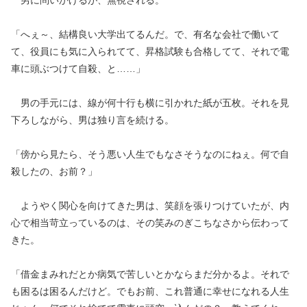
男に問いかけるが、無視される。
「へぇ～、結構良い大学出てるんだ。で、有名な会社で働いて
て、役員にも気に入られてて、昇格試験も合格してて、それで電
車に頭ぶつけて自殺、と……」
男の手元には、線が何十行も横に引かれた紙が五枚。それを見
下ろしながら、男は独り言を続ける。
「傍から見たら、そう悪い人生でもなさそうなのにねぇ。何で自
殺したの、お前？」
ようやく関心を向けてきた男は、笑顔を張りつけていたが、内
心で相当苛立っているのは、その笑みのぎこちなさから伝わって
きた。
「借金まみれだとか病気で苦しいとかならまだ分かるよ。それで
も困るは困るんだけど。でもお前、これ普通に幸せになれる人生