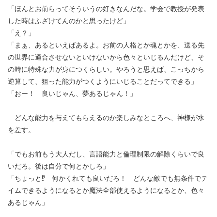
「ほんとお前らってそういうの好きなんだな。学会で教授が発表
した時はふざけてんのかと思ったけど」
「え？」
「まぁ、あるといえばあるよ。お前の人格とか魂とかを、送る先
の世界に適合させないといけないから色々といじるんだけど、そ
の時に特殊な力が身につくらしい。やろうと思えば、こっちから
逆算して、狙った能力がつくようにいじることだってできる」
「おー！ 良いじゃん、夢あるじゃん！」
どんな能力を与えてもらえるのか楽しみなところへ、神様が水
を差す。
「でもお前もう大人だし、言語能力と倫理制限の解除くらいで良
いだろ。後は自分で何とかしろ」
「ちょっと⁉ 何かくれても良いだろ！ どんな敵でも無条件でテ
イムできるようになるとか魔法全部使えるようになるとか、色々
あるじゃん」