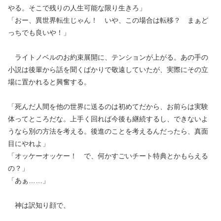
やる。そこで残りの人生可能な限り生きろ」
「おー、異世界転生じゃん！ いや、この場合は転移？ まぁど
っちでも良いや！」
ライトノベルのお約束展開に、テンションが上がる。あの手の
小説は後輩から話を聞くばかりで敬遠していたが、実際にその立
場に置かれると興奮する。
「死んだ人間を他の世界に送るのは初めてだから、お前らは実験
体ってところだな。上手く回れば今後も継続するし、できないよ
うなら別の方法を考える。後進のことを考えるんだったら、真面
目にやれよ」
「オッケーオッケー！ で、何かすごいチート特典とかもらえる
の？」
「あぁ……」
神は訳知り顔で、