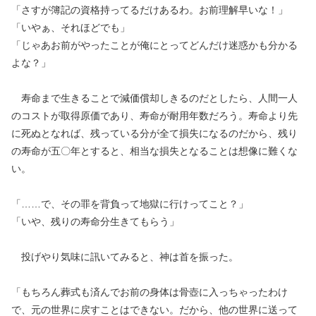
「さすが簿記の資格持ってるだけあるわ。お前理解早いな！」
「いやぁ、それほどでも」
「じゃあお前がやったことが俺にとってどんだけ迷惑かも分かる
よな？」
寿命まで生きることで減価償却しきるのだとしたら、人間一人
のコストが取得原価であり、寿命が耐用年数だろう。寿命より先
に死ぬとなれば、残っている分が全て損失になるのだから、残り
の寿命が五〇年とすると、相当な損失となることは想像に難くな
い。
「……で、その罪を背負って地獄に行けってこと？」
「いや、残りの寿命分生きてもらう」
投げやり気味に訊いてみると、神は首を振った。
「もちろん葬式も済んでお前の身体は骨壺に入っちゃったわけ
で、元の世界に戻すことはできない。だから、他の世界に送って