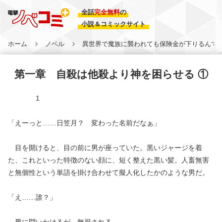
全話
完全無料
の
小説＆コミックサイト
ホーム
ノベル
異世界で魔族に襲われても保険金が下りるんです
第一章 自殺は他殺より神を困らせる ①
1
「えーっと……日笠月？ 変わった名前だなぁ」
目を開けると、目の前に男が座っていた。黒いジャージを着
た、これといった特徴のない顔に、短く整えた黒い髪。人畜無害
と無個性という単語を掛け合わせて擬人化したかのような男だ。
「え……誰？」