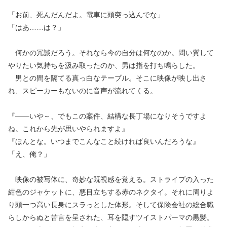
「お前、死んだんだよ。電車に頭突っ込んでな」
「はあ……は？」
何かの冗談だろう。それなら今の自分は何なのか。問い質して
やりたい気持ちを汲み取ったのか、男は指を打ち鳴らした。
男との間を隔てる真っ白なテーブル。そこに映像が映し出さ
れ、スピーカーもないのに音声が流れてくる。
『――いや～、でもこの案件、結構な長丁場になりそうですよ
ね。これから先が思いやられますよ』
『ほんとな。いつまでこんなこと続ければ良いんだろうな』
「え、俺？」
映像の被写体に、奇妙な既視感を覚える。ストライプの入った
紺色のジャケットに、悪目立ちする赤のネクタイ。それに周りよ
り頭一つ高い長身にスラっとした体形。そして保険会社の総合職
らしからぬと苦言を呈された、耳を隠すツイストパーマの黒髪。