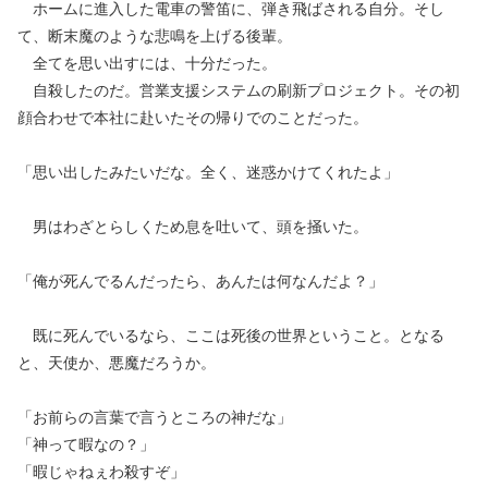
ホームに進入した電車の警笛に、弾き飛ばされる自分。そし
て、断末魔のような悲鳴を上げる後輩。
全てを思い出すには、十分だった。
自殺したのだ。営業支援システムの刷新プロジェクト。その初
顔合わせで本社に赴いたその帰りでのことだった。
「思い出したみたいだな。全く、迷惑かけてくれたよ」
男はわざとらしくため息を吐いて、頭を掻いた。
「俺が死んでるんだったら、あんたは何なんだよ？」
既に死んでいるなら、ここは死後の世界ということ。となる
と、天使か、悪魔だろうか。
「お前らの言葉で言うところの神だな」
「神って暇なの？」
「暇じゃねぇわ殺すぞ」