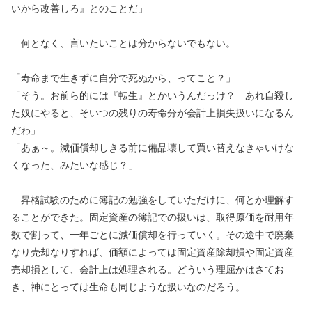
いから改善しろ』とのことだ」
何となく、言いたいことは分からないでもない。
「寿命まで生きずに自分で死ぬから、ってこと？」
「そう。お前ら的には『転生』とかいうんだっけ？ あれ自殺し
た奴にやると、そいつの残りの寿命分が会計上損失扱いになるん
だわ」
「あぁ～。減価償却しきる前に備品壊して買い替えなきゃいけな
くなった、みたいな感じ？」
昇格試験のために簿記の勉強をしていただけに、何とか理解す
ることができた。固定資産の簿記での扱いは、取得原価を耐用年
数で割って、一年ごとに減価償却を行っていく。その途中で廃棄
なり売却なりすれば、価額によっては固定資産除却損や固定資産
売却損として、会計上は処理される。どういう理屈かはさてお
き、神にとっては生命も同じような扱いなのだろう。