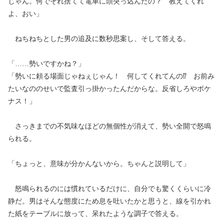
じゃん。何でそれ捨てて電車に頭突っ込んだの？ 教えてくれ
よ、おい」
ねちねちとした男の追及に数秒思案し、そして答える。
「……勢いですかね？」
「勢いに頼る場面じゃねぇじゃん！ 何してくれてんの⁉ お前み
たいなののせいで監査引っ掛かったんだからな。反省しろやボケ
ナス！」
さっきまでの不気味なほどの無個性が消えて、勢い全開で怒鳴
られる。
「ちょっと、意味が分かんないから。ちゃんと説明して」
怒鳴られるのには慣れているだけに、自分でも驚くくらいに冷
静だ。男はそんな態度にため息を吐いたかと思うと、線を引かれ
た紙をテーブルに放って、呆れたような調子で答える。