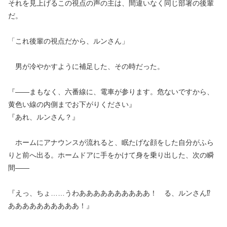
それを見上げるこの視点の声の主は、間違いなく同じ部署の後輩
だ。
「これ後輩の視点だから、ルンさん」
男が冷やかすように補足した、その時だった。
『――まもなく、六番線に、電車が参ります。危ないですから、
黄色い線の内側までお下がりください』
『あれ、ルンさん？』
ホームにアナウンスが流れると、眠たげな顔をした自分がふら
りと前へ出る。ホームドアに手をかけて身を乗り出した、次の瞬
間――
『えっ、ちょ……うわああああああああああ！ る、ルンさん⁉
ああああああああああ！』