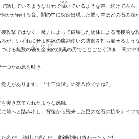
ささや
くで話しているような耳元で
囁
いているような声。続けて左右
で何かが砕ける音。闇の中に突然出現した握り拳ほどの石の塊
接攻撃ではなく、魔力によって破壊した物体による間接的な
あるが、いずれにせよ熟練の魔剣使いの防御を打ち崩せるよう
つぶて
オムニシア
きつける無数の
礫
を
全知
の漆黒の刃でことごとく弾き、闇の中
一つため息を吐き、
、覚えがあります。『十三位階』の第八位ですね?」
い
杭
を突き立てられたような感触。
に前へと踏み出し、背後から飛来した巨大な石の杭をナイフ
た名だ! 結社は滅んだ。魔剣戦争は終わったんだ!」