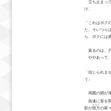
立ち止まって
け、
「これはボク
た。そいつら
ら、ボクには責
返るのは、戸
ややあって、
「信じられま
う」
周囲の闇が薄
急速に形を取
かなた
影が
彼方
の家