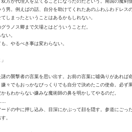
、双方が代理人を立てることになったのだという。
南
国
の魔剣
いう男。例えばの話、自分を助けてくれたあのふわふわドレス
せてしまったということはあるかもしれない。
のグラノス卿まで欠場とはどういうことだ。
ない。
も、やるべき事は変わらない。
よ」
謎の襲撃者の言葉を思い出す。お前の言葉に噓偽りがあれば
。嫌々でもおっかなびっくりでも自分で決めたこの使命。必ず
だかもわからない嫌みな魔術師の鼻を明かしてやるのだ。
……
ードの中に押し込み、目深にかぶって顔を隠す。参道にごっ
出す。