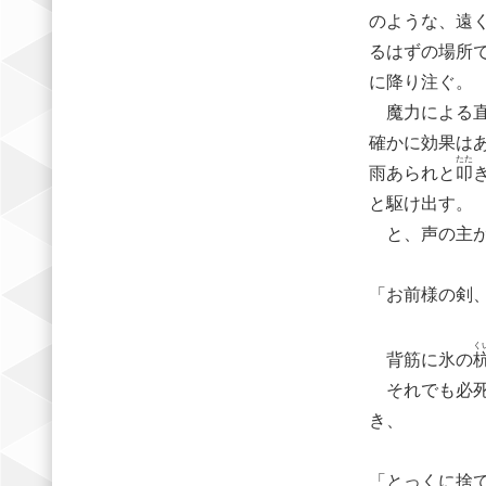
のような、遠
るはずの場所
に降り注ぐ。
魔力による直
確かに効果は
たた
雨あられと
叩
と駆け出す。
と、声の主が
「お前様の剣
く
背筋に氷の
それでも必死
き、
「とっくに捨て