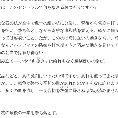
では、このセントラルで何をなさるおつもりですか」
大な石の杭が空中で数十の細い杭に分裂し、背後から雪崩を打
くを払い、撃ち落としながら奇妙な違和感を覚える。確かに個
たやす
とっては
容易
いこと。だが、この杭は時に互いの動きを補い、
、なんとかソフィアの防御を打ち崩そうと巧みな動きを見せて
の芸当では有り得ない。
さば
み立て──いや「剣
捌
き」は紛れもなく魔剣使いの物だ。
賞品などと。あの魔剣はいったい何ですか。あれを使ってまた
すか。……戦争が終わり平和の世が訪れたのがそんなに許せま
かい
じん
み、多くの血を流し、一切合切を
灰
燼
に帰さねば気が済みませ
杭の最後の一本を撃ち落とす。