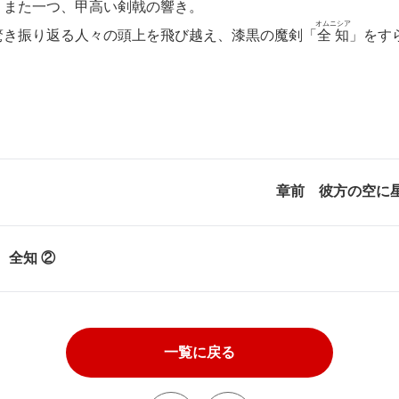
また一つ、甲高い剣戟の響き。
オムニシア
き振り返る人々の頭上を飛び越え、漆黒の魔剣「
全知
」をす
章前 彼方の空に
 全知 ②
一覧に戻る