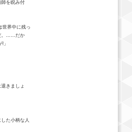
術師を睨み付
は世界中に残っ
だ。……だか
!」
は退きましょ
にした小柄な人