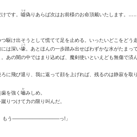
うそ
だけです。
噓
偽りあらば次はお前様のお命頂戴いたします。…
つ駆け出そうとして慌てて足を止める。いったいどこをどう
ごう
前には深い
壕
。あとほんの一歩踏み出せばわずかな水がたまっ
ま。あの闇の中ではまり込めば、魔剣使いといえども無傷で済
ろに飛び退り、我に返って顔を上げれば、残るのは静寂を取
か
歯を強く
嚙
みしめ。
蹴りつけて力の限り叫んだ。
もう──────────────っ!」