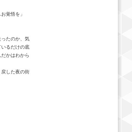
…お覚悟を」
走ったのか、気
ているだけの底
んだかはわから
り戻した夜の街