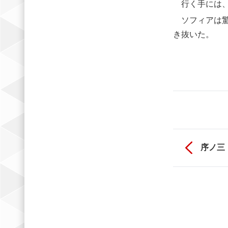
行く手には、
ソフィアは驚
き抜いた。
序ノ三