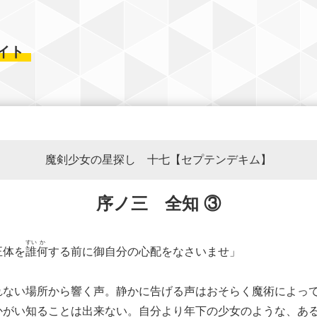
イト
魔剣少女の星探し 十七【セプテンデキム】
序ノ三 全知 ③
すい
か
正体を
誰
何
する前に御自分の心配をなさいませ」
ない場所から響く声。静かに告げる声はおそらく魔術によっ
かがい知ることは出来ない。自分より年下の少女のような、あ