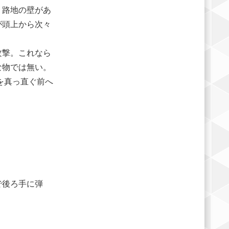
、路地の壁があ
が頭上から次々
攻撃。これなら
な物では無い。
を真っ直ぐ前へ
で後ろ手に弾