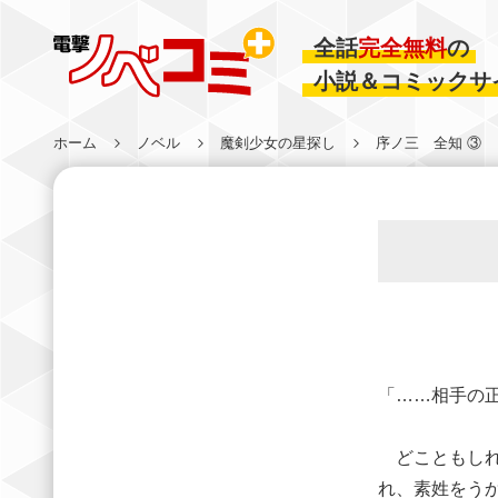
全話
完全無料
の
小説＆コミックサ
ホーム
ノベル
魔剣少女の星探し
序ノ三 全知 ③
「……相手の
どこともしれ
れ、素姓をう