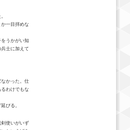
た。
とか一目拝めな
子をうかがい知
の兵士に加えて
ばなかった。仕
あるわけでもな
げ延びる。
魔剣使いがいず