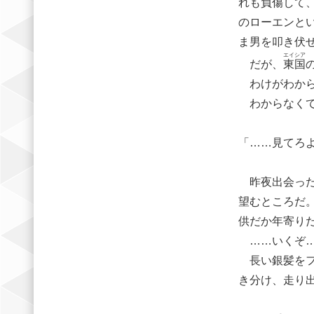
れも負傷して
のローエンと
ま男を叩き伏
エイ
シア
だが、
東
国
わけがわから
わからなくて
「……見てろ
昨夜出会った
望むところだ
供だか年寄り
……いくぞ
長い銀髪をフ
き分け、走り