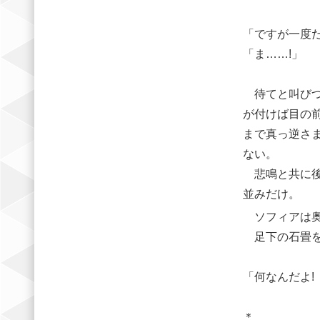
「ですが一度
「ま……!」
待てと叫びつ
が付けば目の
まで真っ逆さ
ない。
悲鳴と共に後
並みだけ。
ソフィアは奥
足下の石畳を
「何なんだよ! 
＊