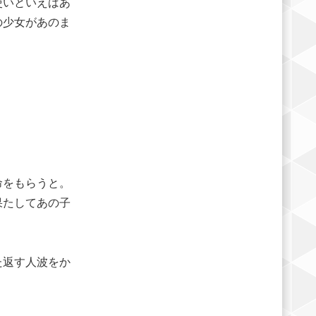
使いといえばあ
の少女があのま
命をもらうと。
果たしてあの子
た返す人波をか