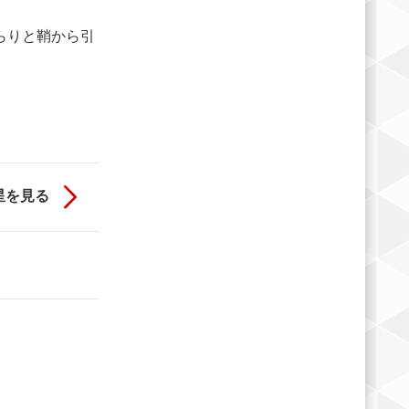
らりと鞘から引
星を見る