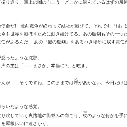
振り返り、頭上の闇の向こう、どこかに潜んでいるはずの魔
の使命だ! 魔剣戦争が終わって結社が滅びて、それでも『根』
は今も世界を滅ぼすために動き続けてる。あの魔剣もその一つ
任があるんだ! あの『鍵の魔剣』をあるべき場所に戻す責任が
惑ったような沈黙。
声の主は「……まさか、本当に?」と呟き、
らち
せんが……そうですね。このままでは
埒
があかない。今日だけ
らいだような感覚。
つえ
り戻していく裏路地の街並みの向こう、
杖
のような何かを手
々を屋根伝いに遠ざかり、