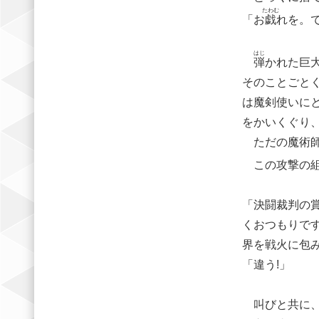
たわむ
「お
戯
れを。
はじ
弾
かれた巨
そのことごと
は魔剣使いに
をかいくぐり
ただの魔術師
この攻撃の組
「決闘裁判の
くおつもりで
界を戦火に包
「違う!」
叫びと共に、