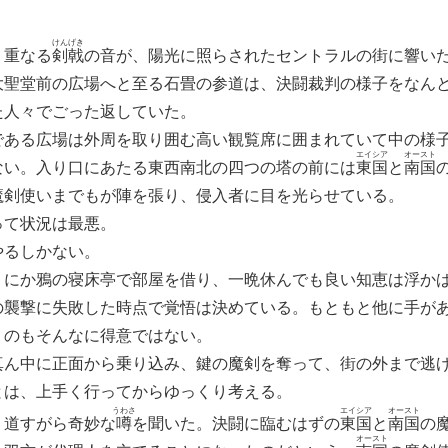
けん
げき
重なる
剣
戟
の音が、陽光に照らされたセントラルの街に響い
聖堂前の広場へと至る石畳の参道は、決闘裁判の様子をなん
た人々でごった返していた。
ある広場は外周を取り囲む高い観覧席に囲まれていて中の様
エイ
シア
オー
スト
ない。入り口にあたる東西南北の四つの塔の前には
東
国
と
南
国
魔剣使いまでもが陣を張り、侵入者に目を光らせている。
て状況は最悪。
るしかない。
にか鴉の寝床亭で部屋を借り、一晩休んでも良い知恵は浮か
の襲撃に失敗した時点で覚悟は決めている。もともと他に手が
うのもそんなに得意ではない。
ん中に正面から乗り込み、鍵の魔剣を奪って、街の外まで逃
は、上手く行ってからゆっくり考える。
うわさ
エイ
シア
オー
スト
道すがら奇妙な
噂
を聞いた。決闘に臨むはずの
東
国
と
南
国
の
オー
スト