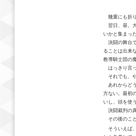
幾重にも折り
翌日、昼。大
いかと集まっ
決闘の舞台で
ることは出来
教導騎士団の
はっきり言っ
それでも、や
あれからどう
方ない。最初
いし、頭を使
決闘裁判の真
その後のこと
そういえば、