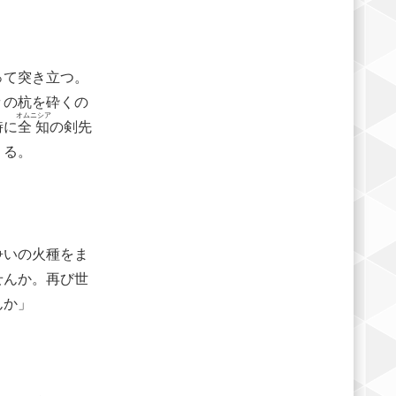
って突き立つ。
々の杭を砕くの
オムニシア
時に
全知
の剣先
くる。
争いの火種をま
せんか。再び世
んか」