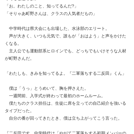
「お。わたしのこと、知ってるんだ?」
「そりゃあ町野さんは、クラスの人気者だもの」
中学時代は県大会にも出場した、水泳部のエリート。
声が大きく、いつも元気で、誰もが「おはよう」と声をかけた
くなる。
主人公でも運動部系ヒロインでも、どっちでもいけそうな人材
が町野さんだ。
「わたしも、きみを知ってるよ。『二軍落ちする二反田』くん」
僕は「うっ」とうめいて、胸を押さえた。
一週間前、入学式が終わって最初のホームルーム。
僕たちのクラス担任は、生徒に席を立っての自己紹介を強いる
タイプだった。
自分の番が回ってきたとき、僕は立ち上がってこう言った。
『二反田です。中学時代は「やがて二軍落ちする初期メンバーの