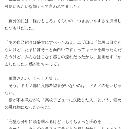
弓使いみたいな顔」って言われてました』
自分的には「軽おもしろ」くらいの、つきあいやすさを演出し
たつもりだった。
「あの自己紹介は盛大にすべったねえ。二反田は『普段は目立た
ないけど、たまにぼそっと面白いです』ってキャラを狙ったんだ
ろうけど、みんなはこなす感じの流れだったから、意図せず『か
ましたった』感が出ちゃって」
町野さんが、くっくと笑う。
そう。ドミノ部に入部希望者がいないのは、ドミノのせいじゃ
ない。
僕が不本意ながら「高校デビューに失敗した人」という、軽め
の腫れ物になったからだ。
「完璧な分析に頭を垂れるけど、もうちょっと手心を……」
「うーん……うちのクラスってライトな感じだから、ちょっとネ