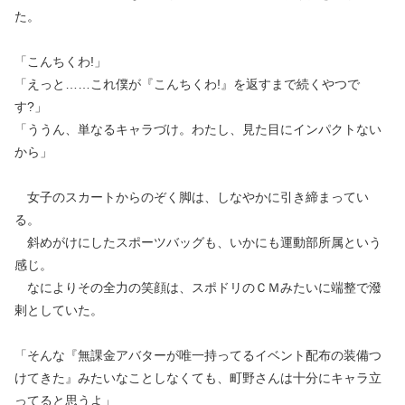
た。
「こんちくわ!」
「えっと……これ僕が『こんちくわ!』を返すまで続くやつで
す?」
「ううん、単なるキャラづけ。わたし、見た目にインパクトない
から」
女子のスカートからのぞく脚は、しなやかに引き締まってい
る。
斜めがけにしたスポーツバッグも、いかにも運動部所属という
感じ。
なによりその全力の笑顔は、スポドリのＣＭみたいに端整で潑
剌としていた。
「そんな『無課金アバターが唯一持ってるイベント配布の装備つ
けてきた』みたいなことしなくても、町野さんは十分にキャラ立
ってると思うよ」