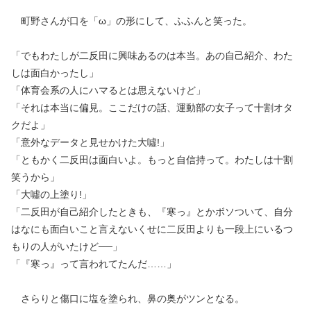
町野さんが口を「ω」の形にして、ふふんと笑った。
「でもわたしが二反田に興味あるのは本当。あの自己紹介、わた
しは面白かったし」
「体育会系の人にハマるとは思えないけど」
「それは本当に偏見。ここだけの話、運動部の女子って十割オタ
クだよ」
「意外なデータと見せかけた大噓!」
「ともかく二反田は面白いよ。もっと自信持って。わたしは十割
笑うから」
「大噓の上塗り!」
「二反田が自己紹介したときも、『寒っ』とかボソついて、自分
はなにも面白いこと言えないくせに二反田よりも一段上にいるつ
もりの人がいたけど──」
「『寒っ』って言われてたんだ……」
さらりと傷口に塩を塗られ、鼻の奥がツンとなる。