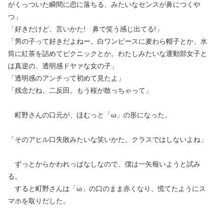
がくっついた瞬間に恋に落ちる、みたいなセンスが鼻につくや
つ」
「好きだけど、言いかた! 鼻で笑う感じ出てる!」
「男の子って好きだよねー。白ワンピースに麦わら帽子とか、水
筒に紅茶を詰めてピクニックとか。わたしみたいな運動部女子と
は真逆の、透明感ドヤァな女の子」
「透明感のアンチって初めて見たよ」
「残念だね、二反田。もう桜が散っちゃって」
町野さんの口元が、ほむっと「ω」の形になった。
「そのアヒル口失敗みたいな笑いかた、クラスではしないよね」
ずっとからかわれっぱなしなので、僕は一矢報いようと試み
る。
すると町野さんは「ω」の口のまま赤くなり、慌てたようにス
マホを取りだした。