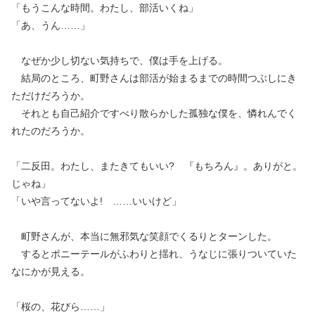
「もうこんな時間。わたし、部活いくね」
「あ、うん……」
なぜか少し切ない気持ちで、僕は手を上げる。
結局のところ、町野さんは部活が始まるまでの時間つぶしにき
ただけだろうか。
それとも自己紹介ですべり散らかした孤独な僕を、憐れんでく
れたのだろうか。
「二反田。わたし、またきてもいい? 『もちろん』。ありがと。
じゃね」
「いや言ってないよ! ……いいけど」
町野さんが、本当に無邪気な笑顔でくるりとターンした。
するとポニーテールがふわりと揺れ、うなじに張りついていた
なにかが見える。
「桜の、花びら……」