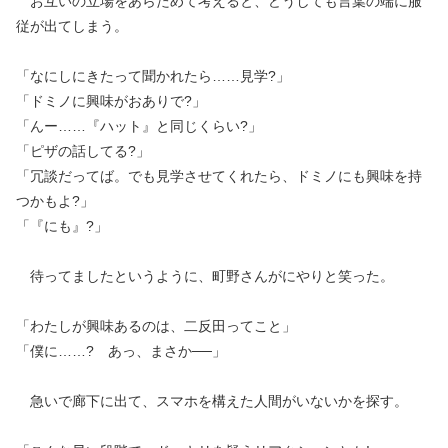
お互いの立場をあらためて考えると、どうしても言葉の端に服
従が出てしまう。
「なにしにきたって聞かれたら……見学?」
「ドミノに興味がおありで?」
「んー……『ハット』と同じくらい?」
「ピザの話してる?」
「冗談だってば。でも見学させてくれたら、ドミノにも興味を持
つかもよ?」
「『にも』?」
待ってましたというように、町野さんがにやりと笑った。
「わたしが興味あるのは、二反田ってこと」
「僕に……? あっ、まさか──」
急いで廊下に出て、スマホを構えた人間がいないかを探す。