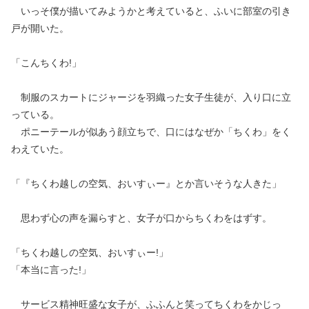
いっそ僕が描いてみようかと考えていると、ふいに部室の引き
戸が開いた。
「こんちくわ!」
制服のスカートにジャージを羽織った女子生徒が、入り口に立
っている。
ポニーテールが似あう顔立ちで、口にはなぜか「ちくわ」をく
わえていた。
「『ちくわ越しの空気、おいすぃー』とか言いそうな人きた」
思わず心の声を漏らすと、女子が口からちくわをはずす。
「ちくわ越しの空気、おいすぃー!」
「本当に言った!」
サービス精神旺盛な女子が、ふふんと笑ってちくわをかじっ