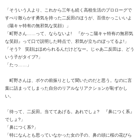
「そういう人より、これから三年も続く高校生活のプロローグで
すべり散らかす勇気を持った二反田のほうが、百倍かっこいいよ
（陽キャ特有の無邪気な笑顔）」
「町野さん……って、ならないよ! 『かっこ陽キャ特有の無邪気
な笑顔』って口で説明した時点で、邪気が立ちのぼってるよ!」
「そう? 笑顔はほめられるんだけどなー。じゃあ二反田は、どう
いう子がタイプ?」
「たっ……」
町野さんは、ボケの前振りとして聞いたのだと思う。なのに言
葉に詰まってしまった自分のリアルなリアクションが恥ずかし
い。
「待って、二反田。当ててあげる。あれでしょ? 『鼻につく系』
でしょ?」
「鼻につく系?」
「特になんとも思っていなかった女の子の、鼻の頭に桜の花びら