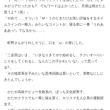
タがコアだったかも? でもワードはよかったし、爪痕は残せたと
思うよ?（笑）」
「やめて……そういう『Ｍ︲１のときだけお笑い評論をするタイ
ムラインの一般人』みたいなコメントが、寝る前に一番『うわあ
ああっ!』てなるから……」
町野さんがうれしそうに、口を「ω」の形にした。
「二反田はいま、『いきなりきてボケ始めるし、テクいすべりい
じりをしてくれるし、なんだこの子かわいいな!』って思って
る?」
「その地雷系女子みたいな思考回路は置いといて、実際なにしに
きたんでしょうか」
かたや高校デビュー失敗系の、ぼっち文化部男子。
かたやクラスでも一軍に籍を置く、カリスマ主人公系の運動部
女子。