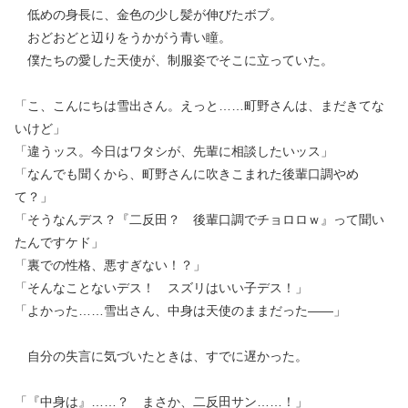
低めの身長に、金色の少し髪が伸びたボブ。
おどおどと辺りをうかがう青い瞳。
僕たちの愛した天使が、制服姿でそこに立っていた。
「こ、こんにちは雪出さん。えっと……町野さんは、まだきてな
いけど」
「違うッス。今日はワタシが、先輩に相談したいッス」
「なんでも聞くから、町野さんに吹きこまれた後輩口調やめ
て？」
「そうなんデス？『二反田？ 後輩口調でチョロロｗ』って聞い
たんですケド」
「裏での性格、悪すぎない！？」
「そんなことないデス！ スズリはいい子デス！」
「よかった……雪出さん、中身は天使のままだった――」
自分の失言に気づいたときは、すでに遅かった。
「『中身は』……？ まさか、二反田サン……！」