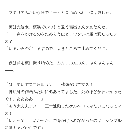
マテリアみたいな瞳でじーっと見つめられ、僕は屈した。
「実は先週末。横浜でいつもと違う雪出さんを見たんだ」
「……声をかけるのをためらうほど、ワタシの服は変だったデ
ス？」
「いまから否定しますので、よきところで止めてください」
僕は首を横に振り始めた。ぶん、ぶんぶん、ぶんぶんぶん
――。
「は、早いデス二反田サン！ 残像が出てマス！」
「神絵師の作画みたいに似あってました。死ぬほどかわいかった
です。ああああ……」
「もう大丈夫デス！ 三十連勤したケルベロスみたいになってマ
ス！」
「伝わって……よかった。声をかけられなかったのは、シンプル
に陰キャだからです」