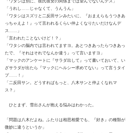
「ワタシは別に、彼氏彼女の関係までは望んでないんデス」
「うれし……じゃなくて、うんうん」
「ワタシはスズリと二反田サンみたいに、『おまえらもうつきあ
っちゃえよ！』って言われるくらい仲よくなりたいだけなんデ
ス……」
「言われたことないけど！？」
「ワタシの脳内では言われてますヨ。あとつきあったらつきあっ
たで、『それはそれでなんか違う』って言いますヨ」
「マックのアンケートに『サラダ出して』って書いておいて、い
ざサラダが出たら『マックにヘルシー求めてない』って言うタイ
プ……！」
「二反田サン。どうすればもっと、八木サンと仲よくなれマ
ス？」
ひとまず、雪出さんが抱える悩みはわかった。
「問題は八木だよね。ふたりは相思相愛でも、『好き』の種類が
微妙に違うというか」