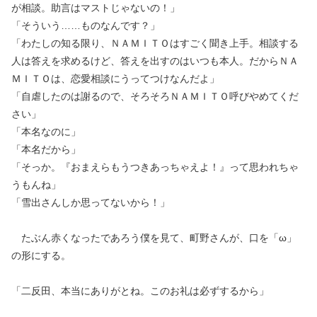
が相談。助言はマストじゃないの！」
「そういう……ものなんです？」
「わたしの知る限り、ＮＡＭＩＴＯはすごく聞き上手。相談する
人は答えを求めるけど、答えを出すのはいつも本人。だからＮＡ
ＭＩＴＯは、恋愛相談にうってつけなんだよ」
「自虐したのは謝るので、そろそろＮＡＭＩＴＯ呼びやめてくだ
さい」
「本名なのに」
「本名だから」
「そっか。『おまえらもうつきあっちゃえよ！』って思われちゃ
うもんね」
「雪出さんしか思ってないから！」
たぶん赤くなったであろう僕を見て、町野さんが、口を「ω」
の形にする。
「二反田、本当にありがとね。このお礼は必ずするから」