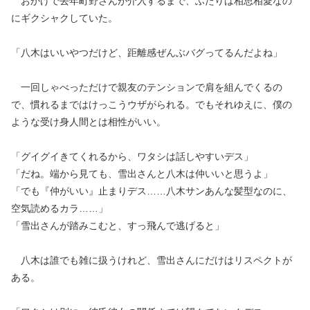
おかげで去年町野さんが介入するまで、ふたりは相思相愛なの
にギクシャクしていた。
「八木はいいやつだけど、距離感ぜんぶバグってるんだよね」
一回しゃべっただけで親友のテンションで肩を組んでくるの
で、慣れるまではけっこうウザがられる。でもそれゆえに、僕の
ような受け身人間とは相性がいい。
「グイグイきてくれるから、ワタシは話しやすいデス」
「だね。端から見ても、雪出さんと八木は仲いいと思うよ」
「でも『仲がいい』止まりデス……八木サンあんな髪型なのに、
空気読めるカラ……」
「雪出さんが踏みこむと、すっ飛んで逃げると」
八木は誰でも雑に扱うけれど、雪出さんにだけはリスペクトが
ある。