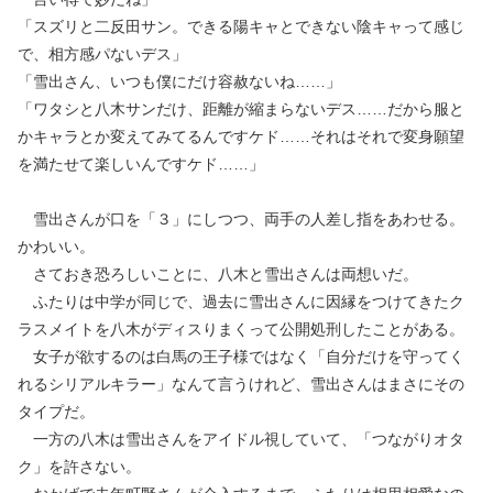
「スズリと二反田サン。できる陽キャとできない陰キャって感じ
で、相方感パないデス」
「雪出さん、いつも僕にだけ容赦ないね……」
「ワタシと八木サンだけ、距離が縮まらないデス……だから服と
かキャラとか変えてみてるんですケド……それはそれで変身願望
を満たせて楽しいんですケド……」
雪出さんが口を「３」にしつつ、両手の人差し指をあわせる。
かわいい。
さておき恐ろしいことに、八木と雪出さんは両想いだ。
ふたりは中学が同じで、過去に雪出さんに因縁をつけてきたク
ラスメイトを八木がディスりまくって公開処刑したことがある。
女子が欲するのは白馬の王子様ではなく「自分だけを守ってく
れるシリアルキラー」なんて言うけれど、雪出さんはまさにその
タイプだ。
一方の八木は雪出さんをアイドル視していて、「つながりオタ
ク」を許さない。