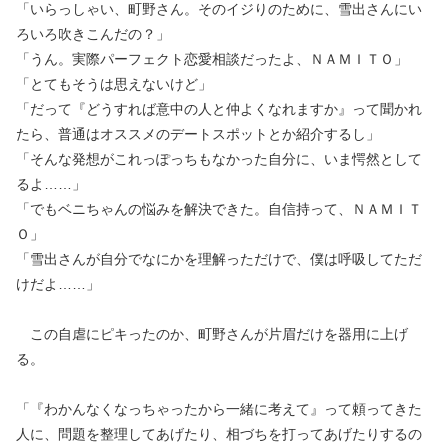
「いらっしゃい、町野さん。そのイジりのために、雪出さんにい
ろいろ吹きこんだの？」
「うん。実際パーフェクト恋愛相談だったよ、ＮＡＭＩＴＯ」
「とてもそうは思えないけど」
「だって『どうすれば意中の人と仲よくなれますか』って聞かれ
たら、普通はオススメのデートスポットとか紹介するし」
「そんな発想がこれっぽっちもなかった自分に、いま愕然として
るよ……」
「でもベニちゃんの悩みを解決できた。自信持って、ＮＡＭＩＴ
Ｏ」
「雪出さんが自分でなにかを理解っただけで、僕は呼吸してただ
けだよ……」
この自虐にピキったのか、町野さんが片眉だけを器用に上げ
る。
「『わかんなくなっちゃったから一緒に考えて』って頼ってきた
人に、問題を整理してあげたり、相づちを打ってあげたりするの