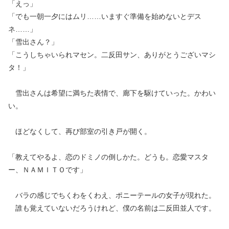
「えっ」
「でも一朝一夕にはムリ……いますぐ準備を始めないとデス
ネ……」
「雪出さん？」
「こうしちゃいられマセン。二反田サン、ありがとうございマシ
タ！」
雪出さんは希望に満ちた表情で、廊下を駆けていった。かわい
い。
ほどなくして、再び部室の引き戸が開く。
「教えてやるよ、恋のドミノの倒しかた。どうも。恋愛マスタ
ー、ＮＡＭＩＴＯです」
バラの感じでちくわをくわえ、ポニーテールの女子が現れた。
誰も覚えていないだろうけれど、僕の名前は二反田並人です。