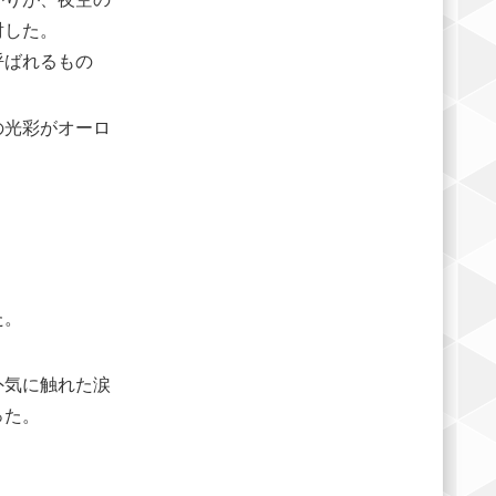
射した。
呼ばれるもの
の光彩がオーロ
。
た。
外気に触れた涙
った。