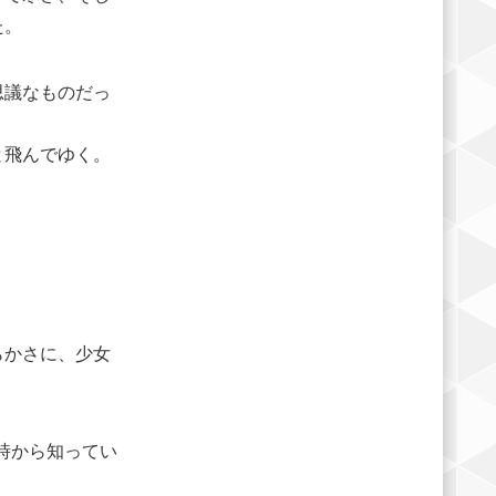
た。
思議なものだっ
と飛んでゆく。
らかさに、少女
時から知ってい