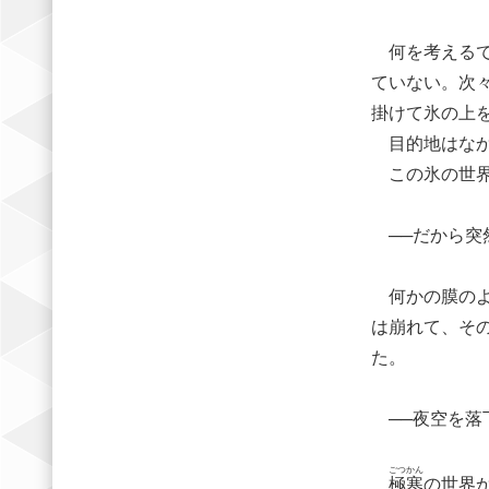
何を考えるで
ていない。次
掛けて氷の上
目的地はなか
この氷の世界
──だから突
何かの膜のよ
は崩れて、そ
た。
──夜空を落
ごつ
かん
極
寒
の世界