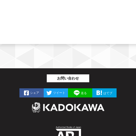
お問い合わせ
シェア
ツイート
送る
はてブ