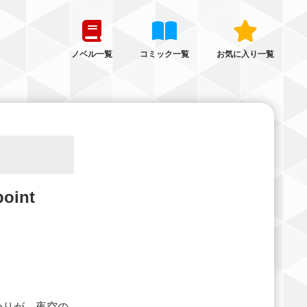
ノベル一覧
コミック一覧
お気に入り一覧
int
かりが、夜空の