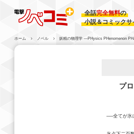
全話
完全無料
の
小説＆コミックサ
ホーム
ノベル
妖精の物理学 ―PHysics PHenomenon PH
プロ
──全てが氷
氷点下二百数