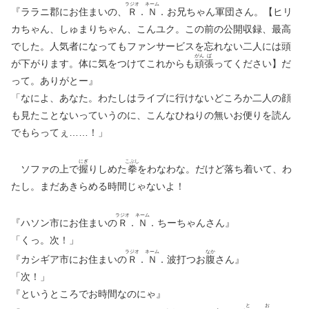
ラジオ
ネーム
『ララニ郡にお住まいの、
Ｒ
．
Ｎ
．お兄ちゃん軍団さん。【ヒリ
カちゃん、しゅまりちゃん、こんユク。この前の公開収録、最高
でした。人気者になってもファンサービスを忘れない二人には頭
がん
ば
が下がります。体に気をつけてこれからも
頑
張
ってください】だ
って。ありがとー』
「なによ、あなた。わたしはライブに行けないどころか二人の顔
も見たことないっていうのに、こんなひねりの無いお便りを読ん
でもらってぇ……！」
にぎ
こぶし
ソファの上で
握
りしめた
拳
をわなわな。だけど落ち着いて、わ
たし。まだあきらめる時間じゃないよ！
ラジオ
ネーム
『ハソン市にお住まいの
Ｒ
．
Ｎ
．ちーちゃんさん』
「くっ。次！」
ラジオ
ネーム
なか
『カシギア市にお住まいの
Ｒ
．
Ｎ
．波打つお
腹
さん』
「次！」
『というところでお時間なのにゃ』
と
お