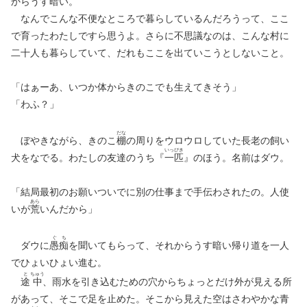
からうす暗い。
なんでこんな不便なところで暮らしているんだろうって、ここ
で育ったわたしですら思うよ。さらに不思議なのは、こんな村に
二十人も暮らしていて、だれもここを出ていこうとしないこと。
「はぁーあ、いつか体からきのこでも生えてきそう」
「わふ？」
だな
ぼやきながら、きのこ
棚
の周りをウロウロしていた長老の飼い
いっ
ぴき
犬をなでる。わたしの友達のうち『
一
匹
』のほう。名前はダウ。
「結局最初のお願いついでに別の仕事まで手伝わされたの。人使
あら
いが
荒
いんだから」
ぐ
ち
ダウに
愚
痴
を聞いてもらって、それからうす暗い帰り道を一人
でひょいひょい進む。
と
ちゅう
途
中
、雨水を引き込むための穴からちょっとだけ外が見える所
があって、そこで足を止めた。そこから見えた空はさわやかな青