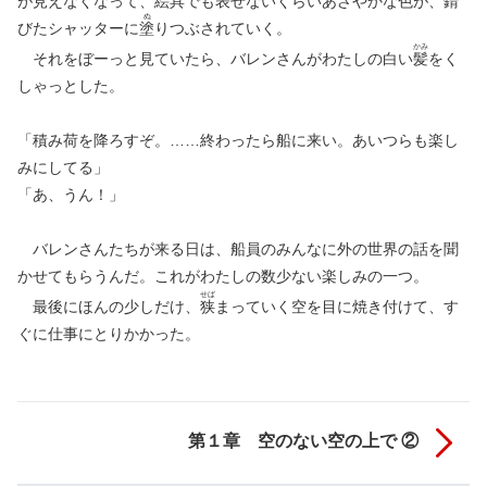
が見えなくなって、
絵
具
でも表せないくらいあざやかな色が、
錆
ぬ
びたシャッターに
塗
りつぶされていく。
かみ
それをぼーっと見ていたら、バレンさんがわたしの白い
髪
をく
しゃっとした。
「積み荷を降ろすぞ。……終わったら船に来い。あいつらも楽し
みにしてる」
「あ、うん！」
バレンさんたちが来る日は、船員のみんなに外の世界の話を聞
かせてもらうんだ。これがわたしの数少ない楽しみの一つ。
せば
最後にほんの少しだけ、
狭
まっていく空を目に焼き付けて、す
ぐに仕事にとりかかった。
第１章 空のない空の上で ②