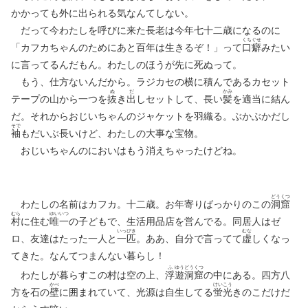
かかっても外に出られる気なんてしない。
だって今わたしを呼びに来た長老は今年七十二歳になるのに
くち
ぐせ
「カフカちゃんのためにあと百年は生きるぞ！」って
口
癖
みたい
に言ってるんだもん。わたしのほうが先に死ぬって。
もう、仕方ないんだから。ラジカセの横に積んであるカセット
ぬ
だ
かみ
テープの山から一つを
抜
き
出
しセットして、長い
髪
を適当に結ん
だ。それからおじいちゃんのジャケットを羽織る。ぶかぶかだし
そで
袖
もだいぶ長いけど、わたしの大事な宝物。
おじいちゃんのにおいはもう消えちゃったけどね。
どう
くつ
わたしの名前はカフカ。十二歳。お年寄りばっかりのこの
洞
窟
むら
ゆい
いつ
村
に住む
唯
一
の子どもで、生活用品店を営んでる。同居人はゼ
いっ
ぴき
むな
ロ、友達はたった一人と
一
匹
。ああ、自分で言ってて
虚
しくなっ
てきた。なんてつまんない暮らし！
ふ
ゆう
どう
くつ
わたしが暮らすこの村は空の上、
浮
遊
洞
窟
の中にある。四方八
かべ
けい
こう
方を石の
壁
に囲まれていて、光源は自生してる
蛍
光
きのこだけだ