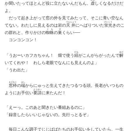
か聞いたってほとんど役に立たないんだもん。
虚
しくなるだけだ
よ。
だって起き上がって窓の外を見てみたって、そこに青い空なん
てん
じょう
けい
こう
てない。わたしに見えるのは岩の
天
井
にへばりついた
蛍
光
きのこ
く
も
す
の群れと、作りかけの
蜘
蛛
の
巣
くらい──
コンコンコン！
ひも
ほど
「うおーいカフカちゃん！ 畑で使う
紐
がこんがらがったんで
解
いてくれや！ わしら老眼でなんにも見えんのよ」
「うわ出た」
まど
わく
はし
窓
枠
の
端
からにゅっと生えてきたつるつる頭。長老がいつもの
よう
せい
ようにお手伝い
要
請
に来たんだ！
「えーっ。このあと聞きたい番組あるのに」
「録音したらいいじゃないの。先行っとるぞ」
毎日こんな調子でじじばばたちのお手伝いをしていたら、一生