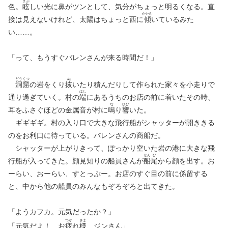
まぶ
色。
眩
しい光に鼻がツンとして、気分がちょっと明るくなる。直
かたむ
接は見えないけれど、太陽はちょっと西に
傾
いているみた
い……。
「って、もうすぐバレンさんが来る時間だ！」
どう
くつ
ぬ
洞
窟
の岩をくり
抜
いたり積んだりして作られた家々を小走りで
はし
通り過ぎていく。村の
端
にあるうちのお店の前に着いたその時、
な
ひび
耳をふさぐほどの金属音が村に
鳴
り
響
いた。
ギギギギ。村の入り口で大きな飛行船がシャッターが開ききる
のをお利口に待っている。バレンさんの商船だ。
シャッターが上がりきって、ぽっかり空いた岩の港に大きな飛
せん
び
行船が入ってきた。顔見知りの船員さんが
船
尾
から顔を出す。お
ーらい、おーらい、すとっぷー。お店のすぐ目の前に係留する
と、中から他の船員のみんなもぞろぞろと出てきた。
「ようカフカ。元気だったか？」
つか
さま
「元気だよ！ お
疲
れ
様
、ジンさん」