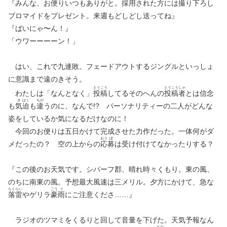
『みんな、お便りいつもありがと。採用された方には
撮
り
下
ろし
ブロマイドをプレゼント。来週もどしどし送ってね』
『ばいにゃ〜ん！』
「ウワーーーーン！」
はい、これで九連敗。フェードアウトするジングルといっしょ
に意識まで遠のきそう。
とう
こう
とう
こう
しゃ
わたしは「なんとなく」
投
稿
してるそのへんの
投
稿
者
とは信念
き
はく
ちが
も
気
迫
も
違
うのに、なんで!? パーソナリティーの二人がどんな
姿をしているか気になるだけなのに！
今回のお便りは五日かけて完成させた力作だった。一体何がダ
おう
ぼ
メだったの？ 空の上からの
応
募
は受け付けてなかったりする？
『この後のお天気です。シパーフ郡、晴れ時々くもり。東の風、
のちに南東の風。予想最大風速は三メリル。夕方にかけて、急な
らく
らい
ごう
う
落
雷
やゲリラ
豪
雨
にご注意くださ……』
ラジオのツマミをくるりと回して音量を下げた。天気予報なん
むな