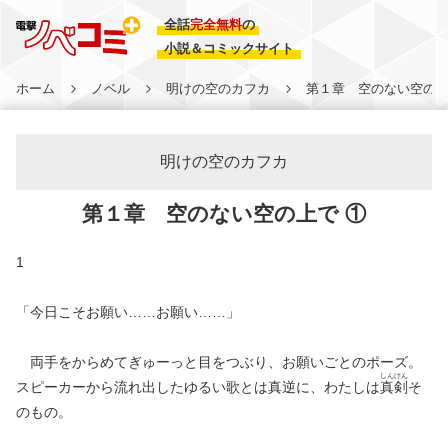
全話
完全無料
の
小説＆コミックサイト
ホーム
ノベル
明けの空のカフカ
第１章 空のない空の上
明けの空のカフカ
第１章 空のない空の上で ①
1
「今日こそお願い……お願い……」
両手をからめてぎゅーっと目をつぶり、お願いごとのポーズ。
しん
けん
スピーカーから流れ出したゆるい歌とは真逆に、わたしは
真
剣
そ
のもの。