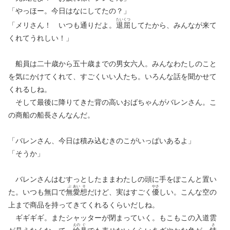
「やっほー。今日はなにしてたの？」
たい
くつ
「メリさん！ いつも通りだよ。
退
屈
してたから、みんなが来て
くれてうれしい！」
船員は二十歳から五十歳までの男女六人。みんなわたしのこと
を気にかけてくれて、すごくいい人たち。いろんな話を聞かせて
くれるしね。
そして最後に降りてきた背の高いおばちゃんがバレンさん。こ
の商船の船長さんなんだ。
「バレンさん、今日は積み込むきのこがいっぱいあるよ」
「そうか」
バレンさんはむすっとしたままわたしの頭に手をぽこんと置い
ぶ
あい
そ
やさ
た。いつも無口で
無
愛
想
だけど、実はすごく
優
しい。こんな空の
上まで商品を持ってきてくれるくらいだしね。
ギギギギ。またシャッターが閉まっていく。もこもこの入道雲
えの
ぐ
さ