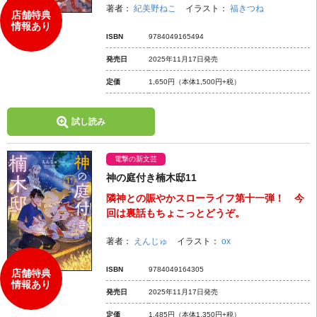
著者：
紀美野ねこ
イラスト：
福きつね
店舗特典
情報あり
ISBN
9784049165494
発売日
2025年11月17日発売
定価
1,650円
（本体1,500円+税）
試し読み
電撃の新文芸
神の庭付き楠木邸11
隣神との賑やかスローライフ第十一弾！ 今
回は裏話もちょこっとどうぞ。
著者：
えんじゅ
イラスト：
ox
ISBN
9784049164305
店舗特典
情報あり
発売日
2025年11月17日発売
定価
1,485円
（本体1,350円+税）