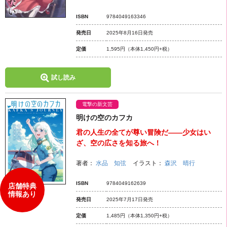
ISBN
9784049163346
発売日
2025年8月16日発売
定価
1,595円
（本体1,450円+税）
試し読み
電撃の新文芸
明けの空のカフカ
君の人生の全てが尊い冒険だ――少女はい
ざ、空の広さを知る旅へ！
著者：
水品 知弦
イラスト：
森沢 晴行
ISBN
9784049162639
店舗特典
情報あり
発売日
2025年7月17日発売
定価
1,485円
（本体1,350円+税）