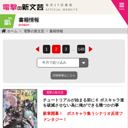
毎月17日発売
書籍情報
product
ホーム
電撃の新文芸
書籍情報
1
2
3
…
148
年月で絞り込み
詳細検索はこちら
電撃の新文芸
チュートリアルが始まる前に６ ボスキャラ達
を破滅させない為に俺ができる幾つかの事
新章開幕！ ボスキャラ集うシナリオ反逆フ
ァンタジー！