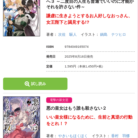
へ３ ～二度目の人生も普通でいいのに才能が
それを許さない件～
謙虚に生きようとするお人好しなおっさん、
女王陛下と謁見する!?
著者：
次佐 駆人
イラスト：
鍋島 テツヒロ
ISBN
9784049165074
発売日
2025年8月16日発売
定価
1,595円
（本体1,450円+税）
試し読み
電撃の新文芸
悪の皇女はもう誰も殺さない２
いい皇女様になるために、生前と真逆の行動
をとれ！？
著者：
やきいもほくほく
イラスト：
香村 羽梛