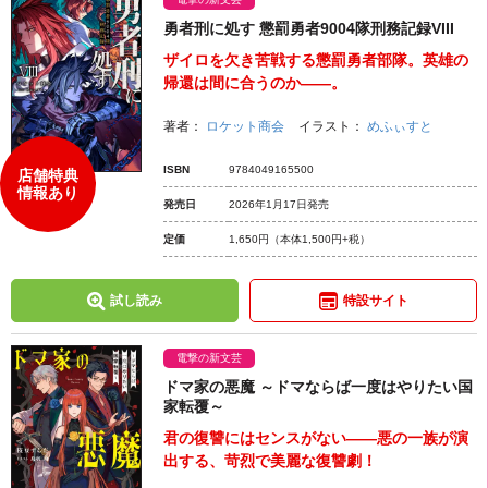
勇者刑に処す 懲罰勇者9004隊刑務記録VIII
ザイロを欠き苦戦する懲罰勇者部隊。英雄の
帰還は間に合うのか――。
著者：
ロケット商会
イラスト：
めふぃすと
ISBN
9784049165500
店舗特典
情報あり
発売日
2026年1月17日発売
定価
1,650円
（本体1,500円+税）
試し読み
特設サイト
電撃の新文芸
ドマ家の悪魔 ～ドマならば一度はやりたい国
家転覆～
君の復讐にはセンスがない――悪の一族が演
出する、苛烈で美麗な復讐劇！