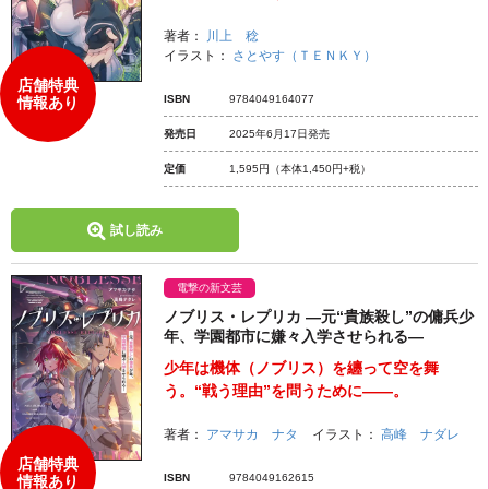
著者：
川上 稔
イラスト：
さとやす（ＴＥＮＫＹ）
店舗特典
ISBN
9784049164077
情報あり
発売日
2025年6月17日発売
定価
1,595円
（本体1,450円+税）
試し読み
電撃の新文芸
ノブリス・レプリカ ―元“貴族殺し”の傭兵少
年、学園都市に嫌々入学させられる―
少年は機体（ノブリス）を纏って空を舞
う。“戦う理由”を問うために――。
著者：
アマサカ ナタ
イラスト：
高峰 ナダレ
店舗特典
ISBN
9784049162615
情報あり