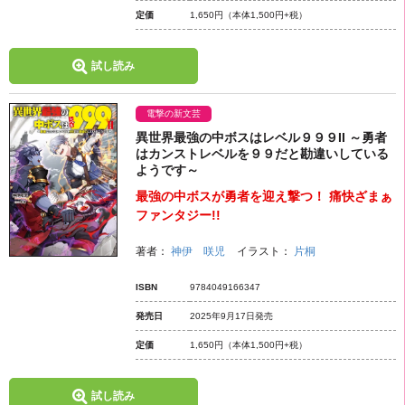
定価
1,650円
（本体1,500円+税）
試し読み
電撃の新文芸
異世界最強の中ボスはレベル９９９II ～勇者
はカンストレベルを９９だと勘違いしている
ようです～
最強の中ボスが勇者を迎え撃つ！ 痛快ざまぁ
ファンタジー!!
著者：
神伊 咲児
イラスト：
片桐
ISBN
9784049166347
発売日
2025年9月17日発売
定価
1,650円
（本体1,500円+税）
試し読み