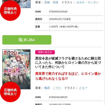
著者：
高橋 炬燵
イラスト：
カカオ・ランタン
店舗特典
ISBN
9784049162646
情報あり
発売日
2026年3月17日発売
定価
1,650円
（本体1,500円+税）
試し読み
電撃の新文芸
悪役令息が破滅フラグを避けるために騎士団
に入ったら、何故かヒロイン達の方から近づ
いてきた件について
異世界で努力すればするほど、ヒロイン達か
ら逃げられなくなる!?
著者：
楓原 こうた
イラスト：
ともー
店舗特典
情報あり
ISBN
9784049168525
発売日
2026年3月17日発売