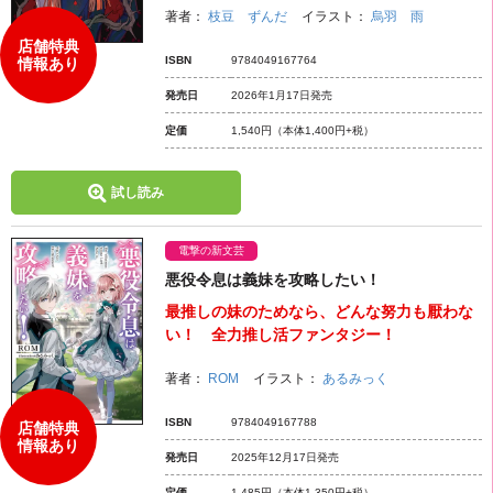
著者：
枝豆 ずんだ
イラスト：
烏羽 雨
店舗特典
ISBN
9784049167764
情報あり
発売日
2026年1月17日発売
定価
1,540円
（本体1,400円+税）
試し読み
電撃の新文芸
悪役令息は義妹を攻略したい！
最推しの妹のためなら、どんな努力も厭わな
い！ 全力推し活ファンタジー！
著者：
ROM
イラスト：
あるみっく
ISBN
9784049167788
店舗特典
情報あり
発売日
2025年12月17日発売
定価
1,485円
（本体1,350円+税）