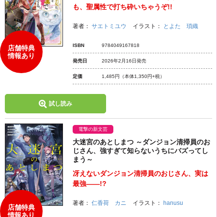
も、聖属性で打ち砕いちゃうぞ!!
著者：
サエトミユウ
イラスト：
とよた 瑣織
ISBN
9784049167818
店舗特典
情報あり
発売日
2026年2月16日発売
定価
1,485円
（本体1,350円+税）
試し読み
電撃の新文芸
大迷宮のあとしまつ ～ダンジョン清掃員のお
じさん、強すぎて知らないうちにバズってし
まう～
冴えないダンジョン清掃員のおじさん、実は
最強――!?
著者：
仁香荷 カニ
イラスト：
hanusu
店舗特典
情報あり