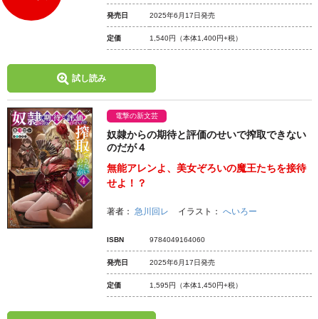
発売日
2025年6月17日発売
定価
1,540円
（本体1,400円+税）
試し読み
電撃の新文芸
奴隷からの期待と評価のせいで搾取できない
のだが４
無能アレンよ、美女ぞろいの魔王たちを接待
せよ！？
著者：
急川回レ
イラスト：
へいろー
ISBN
9784049164060
発売日
2025年6月17日発売
定価
1,595円
（本体1,450円+税）