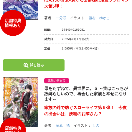
ほんわか才女×見守る公爵様の溺愛ラブロマン
ス第5弾！
著者：
一分咲
イラスト：
藤村 ゆかこ
店舗特典
情報あり
ISBN
9784049165081
発売日
2025年9月17日発売
定価
1,595円
（本体1,450円+税）
試し読み
電撃の新文芸
母をたずねて、異世界に。５ ～実はこっちが
故郷らしいので、再会した家族と幸せになり
ます～
家族の絆で紡ぐスローライフ第５弾！ 今度
の出会いは、妖精のお隣さん？
著者：
藤原 祐
イラスト：
しの
店舗特典