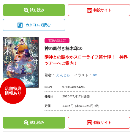
試し読み
特設サイト
カクヨムで読む
電撃の新文芸
神の庭付き楠木邸10
隣神との賑やかスローライフ第十弾！ 神界
ツアーへご案内！
著者：
えんじゅ
イラスト：
ox
ISBN
9784049164282
店舗特典
情報あり
発売日
2025年7月17日発売
定価
1,485円
（本体1,350円+税）
試し読み
特設サイト