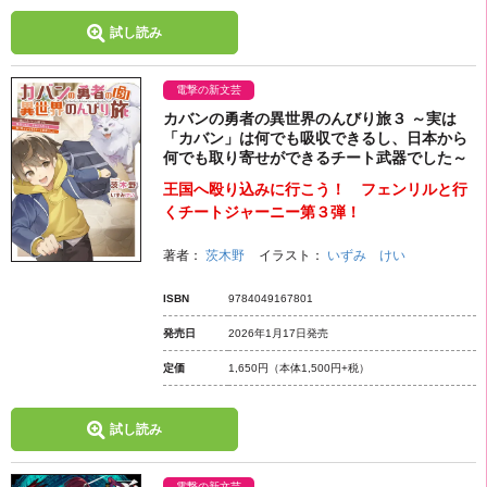
試し読み
電撃の新文芸
カバンの勇者の異世界のんびり旅３ ～実は
「カバン」は何でも吸収できるし、日本から
何でも取り寄せができるチート武器でした～
王国へ殴り込みに行こう！ フェンリルと行
くチートジャーニー第３弾！
著者：
茨木野
イラスト：
いずみ けい
ISBN
9784049167801
発売日
2026年1月17日発売
定価
1,650円
（本体1,500円+税）
試し読み
電撃の新文芸