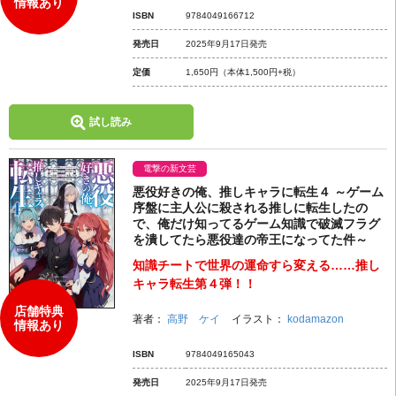
情報あり
ISBN
9784049166712
発売日
2025年9月17日発売
定価
1,650円
（本体1,500円+税）
試し読み
電撃の新文芸
悪役好きの俺、推しキャラに転生４ ～ゲーム
序盤に主人公に殺される推しに転生したの
で、俺だけ知ってるゲーム知識で破滅フラグ
を潰してたら悪役達の帝王になってた件～
知識チートで世界の運命すら変える……推し
キャラ転生第４弾！！
店舗特典
著者：
高野 ケイ
イラスト：
kodamazon
情報あり
ISBN
9784049165043
発売日
2025年9月17日発売