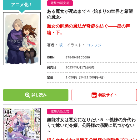
電撃の新文芸
アニメ化！
ある魔女が死ぬまで４ -始まりの世界と希望
の魔女-
魔女の師弟の魔法が奇跡を紡ぐ――星の声
編・下。
著者：
坂
イラスト：
コレフジ
ISBN
9784049155686
発売日
2025年9月17日発売
定価
1,650円
（本体1,500円+税）
試し読み
特設サイト
電撃の新文芸
無能才女は悪女になりたい５ ～義妹の身代わ
りで嫁いだ令嬢、公爵様の溺愛に気づかない
～