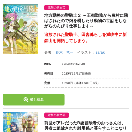
電撃の新文芸
地方勤務の聖騎士２ ～王都勤務から農村に飛
ばされたので畑を耕したり動物の世話をしな
がらのんびり仕事します～
追放された聖騎士、田舎暮らしを満喫中に新
鉱山を開拓してしまう。
著者：
鈴木 竜一
イラスト：
saraki
ISBN
9784049167849
発売日
2025年12月17日発売
定価
1,650円
（本体1,500円+税）
試し読み
電撃の新文芸
前世がアレだったB級冒険者のおっさんは、
勇者に追放された雑用係と暮らすことになり