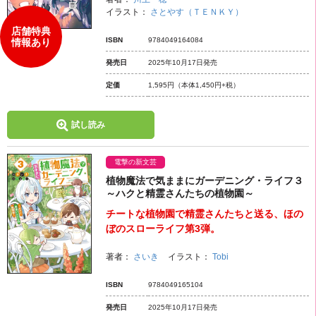
イラスト：
さとやす（ＴＥＮＫＹ）
店舗特典
ISBN
9784049164084
情報あり
発売日
2025年10月17日発売
定価
1,595円
（本体1,450円+税）
試し読み
電撃の新文芸
植物魔法で気ままにガーデニング・ライフ３
～ハクと精霊さんたちの植物園～
チートな植物園で精霊さんたちと送る、ほの
ぼのスローライフ第3弾。
著者：
さいき
イラスト：
Tobi
ISBN
9784049165104
発売日
2025年10月17日発売