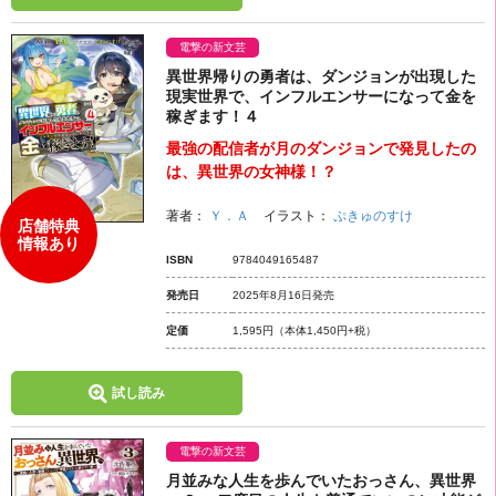
電撃の新文芸
異世界帰りの勇者は、ダンジョンが出現した
現実世界で、インフルエンサーになって金を
稼ぎます！４
最強の配信者が月のダンジョンで発見したの
は、異世界の女神様！？
著者：
Ｙ．Ａ
イラスト：
ぷきゅのすけ
店舗特典
情報あり
ISBN
9784049165487
発売日
2025年8月16日発売
定価
1,595円
（本体1,450円+税）
試し読み
電撃の新文芸
月並みな人生を歩んでいたおっさん、異世界