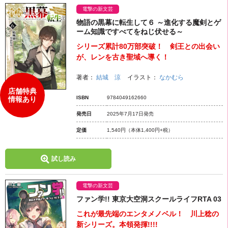
電撃の新文芸
物語の黒幕に転生して６ ～進化する魔剣とゲ
ーム知識ですべてをねじ伏せる～
シリーズ累計80万部突破！ 剣王との出会い
が、レンを古き聖域へ導く！
著者：
結城 涼
イラスト：
なかむら
店舗特典
ISBN
9784049162660
情報あり
発売日
2025年7月17日発売
定価
1,540円
（本体1,400円+税）
試し読み
電撃の新文芸
ファン学!! 東京大空洞スクールライフRTA 03
これが最先端のエンタメノベル！ 川上稔の
新シリーズ。本領発揮!!!!