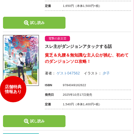
定価
1,650円
（本体1,500円+税）
試し読み
電撃の新文芸
スレ主がダンジョンアタックする話
貧乏＆丸腰＆無知識な主人公が挑む、初めて
のダンジョンソロ攻略！
著者：
ゲスト047562
イラスト：
夕子
ISBN
9784049162622
店舗特典
情報あり
発売日
2025年10月17日発売
定価
1,540円
（本体1,400円+税）
試し読み