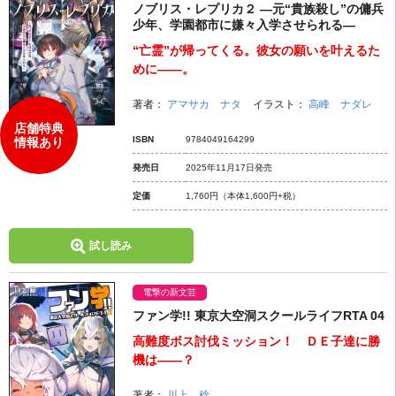
ノブリス・レプリカ２ ―元“貴族殺し”の傭兵
少年、学園都市に嫌々入学させられる―
“亡霊”が帰ってくる。彼女の願いを叶えるた
めに――。
著者：
アマサカ ナタ
イラスト：
高峰 ナダレ
店舗特典
ISBN
9784049164299
情報あり
発売日
2025年11月17日発売
定価
1,760円
（本体1,600円+税）
試し読み
電撃の新文芸
ファン学!! 東京大空洞スクールライフRTA 04
高難度ボス討伐ミッション！ ＤＥ子達に勝
機は――？
著者：
川上 稔