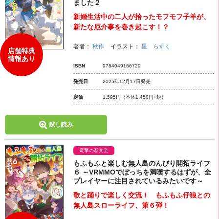
ました２
新婚生活中の二人が拾ったモフモフ子羊が、
新たな厄介事を巻き起こす！？
著者：
秋作
イラスト：
星 らすく
店舗特典
情報あり
ISBN
9784049166729
発売日
2025年12月17日発売
定価
1,595円
（本体1,450円+税）
試し読み
電撃の新文芸
もふもふと楽しむ無人島のんびり開拓ライフ
６ ～VRMMOでぼっちを満喫するはずが、全
プレイヤーに注目されているみたいです～
歌と踊りで楽しく交流！ もふもふ仔狼との
無人島スローライフ、第６弾！