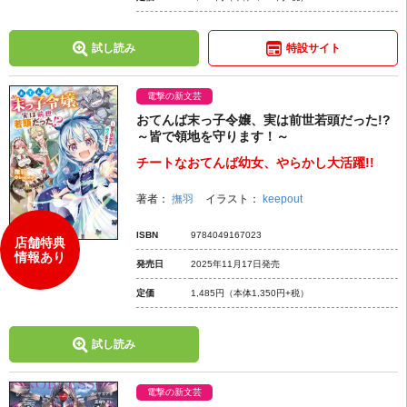
試し読み
特設サイト
電撃の新文芸
おてんば末っ子令嬢、実は前世若頭だった!?
～皆で領地を守ります！～
チートなおてんば幼女、やらかし大活躍!!
著者：
撫羽
イラスト：
keepout
ISBN
9784049167023
店舗特典
情報あり
発売日
2025年11月17日発売
定価
1,485円
（本体1,350円+税）
試し読み
電撃の新文芸