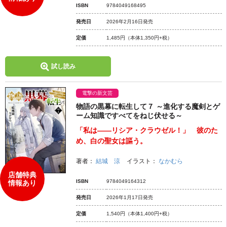
ISBN
9784049168495
発売日
2026年2月16日発売
定価
1,485円
（本体1,350円+税）
試し読み
電撃の新文芸
物語の黒幕に転生して７ ～進化する魔剣とゲ
ーム知識ですべてをねじ伏せる～
「私は――リシア・クラウゼル！」 彼のた
め、白の聖女は謳う。
著者：
結城 涼
イラスト：
なかむら
店舗特典
ISBN
9784049164312
情報あり
発売日
2026年1月17日発売
定価
1,540円
（本体1,400円+税）