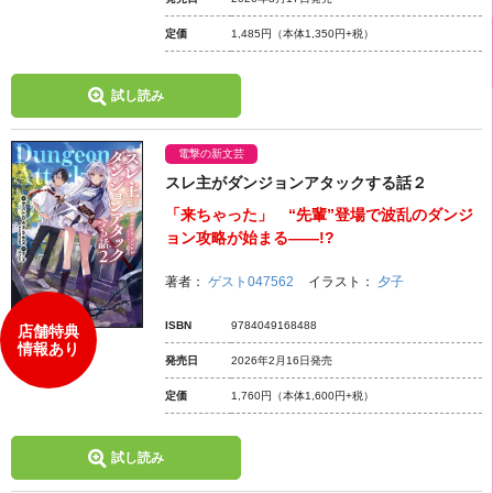
定価
1,485円
（本体1,350円+税）
試し読み
電撃の新文芸
スレ主がダンジョンアタックする話２
「来ちゃった」 “先輩”登場で波乱のダンジ
ョン攻略が始まる――!?
著者：
ゲスト047562
イラスト：
夕子
ISBN
9784049168488
店舗特典
情報あり
発売日
2026年2月16日発売
定価
1,760円
（本体1,600円+税）
試し読み