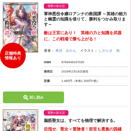
電撃の新文芸
軍神悪役令嬢ロアンナの救国譚 ～英雄の能力
と幽霊の知識を借りて、勝利をつかみ取りま
す～
敵は王宮にあり！ 英雄の力と知識を武器
に、この戦場で勝ち上がる！
著者：
来須 みかん
イラスト：
しがらき 旭
店舗特典
情報あり
ISBN
9784049167030
発売日
2026年2月16日発売
定価
1,485円
（本体1,350円+税）
試し読み
電撃の新文芸
脳筋聖女は、すべてを物理で解決する。
目指せ、聖女＜冒険者！前世も貴族の因縁