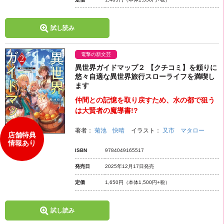
試し読み
電撃の新文芸
異世界ガイドマップ２ 【クチコミ】を頼りに
悠々自適な異世界旅行スローライフを満喫し
ます
仲間との記憶を取り戻すため、水の都で狙う
は大賢者の魔導書!?
著者：
菊池 快晴
イラスト：
又市 マタロー
店舗特典
情報あり
ISBN
9784049165517
発売日
2025年12月17日発売
定価
1,650円
（本体1,500円+税）
試し読み