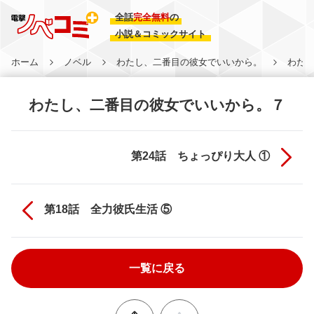
全話
完全無料
の
小説＆コミックサイト
ホーム
ノベル
わたし、二番目の彼女でいいから。
わた
わたし、二番目の彼女でいいから。７
第24話 ちょっぴり大人 ①
第18話 全力彼氏生活 ⑤
一覧に戻る