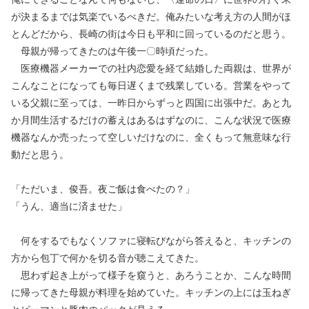
が決まるまでは気楽でいるべきだ。俺みたいな考え方の人間がほ
とんどだから、長崎の街は今日も平和に回っているのだと思う。
母親が帰ってきたのは午後一〇時頃だった。
医療機器メーカーでの社内恋愛を経て結婚した両親は、世界が
こんなことになっても毎日遅くまで残業している。営業をやって
いる父親に至っては、一昨日からずっと四国に出張中だ。あと九
か月間生活するだけの蓄えはあるはずなのに、こんな状況で医療
機器なんか売ったって空しいだけなのに、全くもって無意味な行
動だと思う。
「ただいま、俊吾。夜ご飯は食べたの？」
「うん、適当に済ませた」
何をするでもなくソファに寝転びながら答えると、キッチンの
方から包丁で何かを切る音が聴こえてきた。
思わず起き上がって様子を窺うと、あろうことか、こんな時間
に帰ってきた母親が料理を始めていた。キッチンの上には玉ねぎ