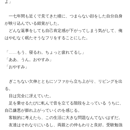
よ」
一七年間も近くで見てきた瞳に、つまらない顔をした自分自身
が映り込んでいる錯覚がした。
どんな返事をしても自己肯定感が下がってしまう気がして、俺
はやむなく眠たそうなフリをすることにした。
「……もう、寝るわ。ちょっと疲れてるし」
「ああ、うん。おやすみ」
「おやすみ」
ぎこちない欠伸とともにソファから立ち上がり、リビングを出
る。
目は完全に冴えていた。
足を乗せるたびに軋んで音を立てる階段を上っている うちに、
自己嫌悪が膨れ上がっていくのを感じる。
客観的に考えたら、この生活に大きな問題なんてないはずだ。
友達はそれなりにいるし、両親との仲もわりと良好。受験勉強