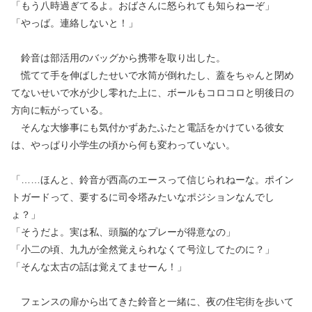
「もう八時過ぎてるよ。おばさんに怒られても知らねーぞ」
「やっば。連絡しないと！」
鈴音は部活用のバッグから携帯を取り出した。
慌てて手を伸ばしたせいで水筒が倒れたし、蓋をちゃんと閉め
てないせいで水が少し零れた上に、ボールもコロコロと明後日の
方向に転がっている。
そんな大惨事にも気付かずあたふたと電話をかけている彼女
は、やっぱり小学生の頃から何も変わっていない。
「……ほんと、鈴音が西高のエースって信じられねーな。ポイン
トガードって、要するに司令塔みたいなポジションなんでし
ょ？」
「そうだよ。実は私、頭脳的なプレーが得意なの」
「小二の頃、九九が全然覚えられなくて号泣してたのに？」
「そんな太古の話は覚えてませーん！」
フェンスの扉から出てきた鈴音と一緒に、夜の住宅街を歩いて