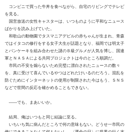
コンビニで買った牛丼を食べながら、自宅のリビングでテレビ
を見る。
国営放送の女性キャスターは、いつものように平和なニュース
ばかりを読み上げていた。
和歌山の動物園でタスマニアデビルの赤ちゃんが生まれ、青森
ではイタコの修行をする女子大生が話題となり、福岡では明太子
とパンケーキを組み合わせた謎のＢ級グルメが人気を博し、国連
軍とＮＡＳＡによる共同プロジェクトは今のところ順調だ。
市民の不安を煽らないため完璧に漂白されたニュースの数々
を、真に受けて喜んでいるやつはどれだけいるのだろう。混乱を
防ぐためにインターネットの使用が制限された今はもう、ＳＮＳ
などで世間の反応を確かめることもできない。
――でも、まあいいか。
結局、俺はいつもと同じ結論に至る。
いちいち気に病んだところで何の意味もない。どうせ一市民の
俺にできることなんて何もないし、〈運命の日〉に世界の行く末