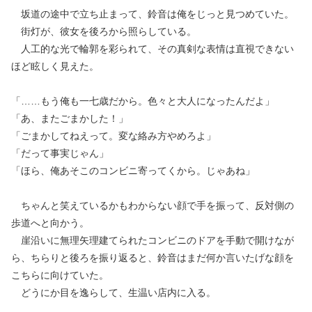
坂道の途中で立ち止まって、鈴音は俺をじっと見つめていた。
街灯が、彼女を後ろから照らしている。
人工的な光で輪郭を彩られて、その真剣な表情は直視できない
ほど眩しく見えた。
「……もう俺も一七歳だから。色々と大人になったんだよ」
「あ、またごまかした！」
「ごまかしてねえって。変な絡み方やめろよ」
「だって事実じゃん」
「ほら、俺あそこのコンビニ寄ってくから。じゃあね」
ちゃんと笑えているかもわからない顔で手を振って、反対側の
歩道へと向かう。
崖沿いに無理矢理建てられたコンビニのドアを手動で開けなが
ら、ちらりと後ろを振り返ると、鈴音はまだ何か言いたげな顔を
こちらに向けていた。
どうにか目を逸らして、生温い店内に入る。