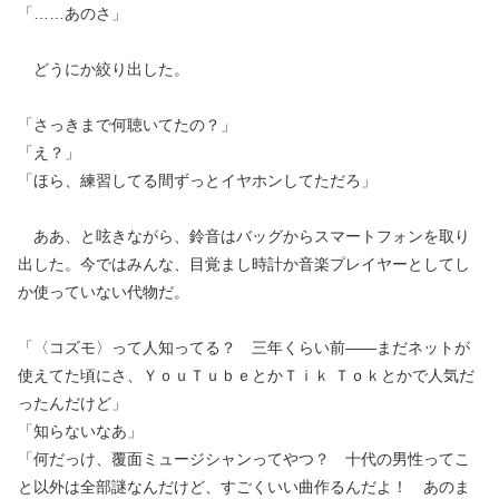
「……あのさ」
どうにか絞り出した。
「さっきまで何聴いてたの？」
「え？」
「ほら、練習してる間ずっとイヤホンしてただろ」
ああ、と呟きながら、鈴音はバッグからスマートフォンを取り
出した。今ではみんな、目覚まし時計か音楽プレイヤーとしてし
か使っていない代物だ。
「〈コズモ〉って人知ってる？ 三年くらい前――まだネットが
使えてた頃にさ、ＹｏｕＴｕｂｅとかＴｉｋ Ｔｏｋとかで人気だ
ったんだけど」
「知らないなあ」
「何だっけ、覆面ミュージシャンってやつ？ 十代の男性ってこ
と以外は全部謎なんだけど、すごくいい曲作るんだよ！ あのま