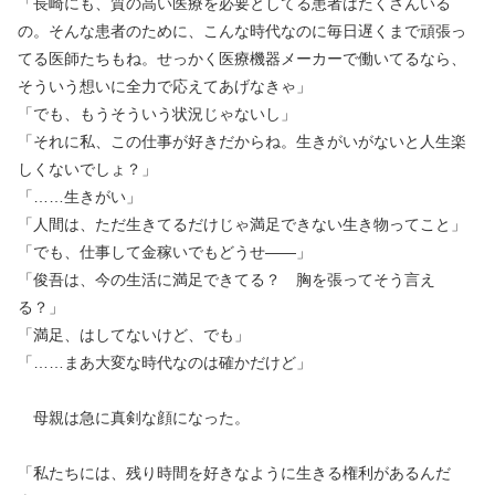
「長崎にも、質の高い医療を必要としてる患者はたくさんいる
の。そんな患者のために、こんな時代なのに毎日遅くまで頑張っ
てる医師たちもね。せっかく医療機器メーカーで働いてるなら、
そういう想いに全力で応えてあげなきゃ」
「でも、もうそういう状況じゃないし」
「それに私、この仕事が好きだからね。生きがいがないと人生楽
しくないでしょ？」
「……生きがい」
「人間は、ただ生きてるだけじゃ満足できない生き物ってこと」
「でも、仕事して金稼いでもどうせ――」
「俊吾は、今の生活に満足できてる？ 胸を張ってそう言え
る？」
「満足、はしてないけど、でも」
「……まあ大変な時代なのは確かだけど」
母親は急に真剣な顔になった。
「私たちには、残り時間を好きなように生きる権利があるんだ