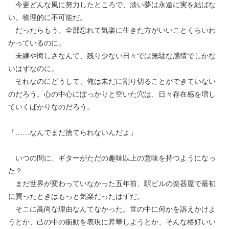
今更どんな風に努力したところで、淡い夢は永遠に実を結ばな
い。物理的に不可能だ。
だったらもう、全部忘れて気楽に生きた方がいいことくらいわ
かっているのに。
未練や悔しさなんて、残り少ない日々では無駄な感情でしかな
いはずなのに。
それなのにどうして、俺は未だに割り切ることができていない
のだろう。心の中心にぽっかりと空いた穴は、日々存在感を増し
ていくばかりなのだろう。
「……なんでまだ捨てられないんだよ」
いつの間に、ギターがただの趣味以上の意味を持つようになっ
た？
まだ世界が変わっていなかった五年前、駅ビルの楽器屋で最初
に買ったときはもっと気楽だったはずだ。
そこに高尚な理由なんてなかった。世の中に何かを訴えかけよ
うとか、己の中の衝動を表現に昇華しようとか、そんな格好いい