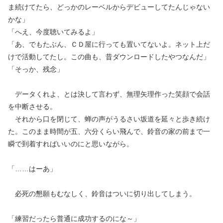
ま続けてたら、どっかのレーベルからデビューしてたんじゃない
かな」
「へえ、今度聴いてみるよ」
「あ、でもたぶん、ＣＤ屋に行っても置いてないよ。ネット上だ
けで活動してたし。この曲も、昔ダウンロードしたやつなんだ」
「そっか、残念」
データくれよ、とは決して言わず、無理矢理作った笑顔で会話
を中断させる。
それから口を閉じて、蝉の声がうるさい坂道を延々と歩き続け
た。このまま時間が五、六分くらい飛んで、鈴音の家の前まで一
瞬で到着すればいいのにと思いながら。
「……はーあ」
必死の懇願もむなしく、鈴音はついに切り出してしまう。
「練習だったら普通に成功するのにな～」