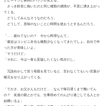
とピーマンと豚肉のパックが見える。
さっき鈴音に抱いたのと同じ種類の感情が、不意に湧き上がっ
てくる。
どうしてみんなそうなのだろう。
どうして、意味のないことに時間を使おうとするんだろう。
「……疲れてないの？ 今から料理なんて」
「最近はコンビニ弁当も種類少なくなってきたでしょ。自分で作
った方が美味しいよ」
「そうだけど」
「それに、今は一食も妥協したくない気分だし」
冗談めかして笑う母親を見ていると、言わなくてもいい言葉が
喉元をせり上がってくる。
「てかさ、お父さんもだけど……なんで毎日遅くまで働いてん
の？ 友達の親とかでも、仕事辞めてのんびり過ごしてる人とか
結構いるよ」