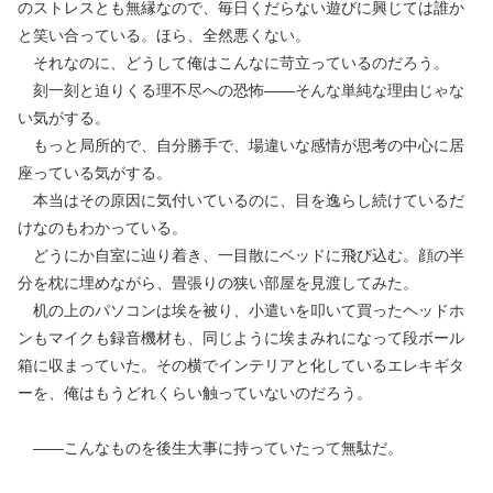
のストレスとも無縁なので、毎日くだらない遊びに興じては誰か
と笑い合っている。ほら、全然悪くない。
それなのに、どうして俺はこんなに苛立っているのだろう。
刻一刻と迫りくる理不尽への恐怖――そんな単純な理由じゃな
い気がする。
もっと局所的で、自分勝手で、場違いな感情が思考の中心に居
座っている気がする。
本当はその原因に気付いているのに、目を逸らし続けているだ
けなのもわかっている。
どうにか自室に辿り着き、一目散にベッドに飛び込む。顔の半
分を枕に埋めながら、畳張りの狭い部屋を見渡してみた。
机の上のパソコンは埃を被り、小遣いを叩いて買ったヘッドホ
ンもマイクも録音機材も、同じように埃まみれになって段ボール
箱に収まっていた。その横でインテリアと化しているエレキギタ
ーを、俺はもうどれくらい触っていないのだろう。
――こんなものを後生大事に持っていたって無駄だ。