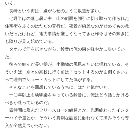
いく。
長崎という街は、嫌がらせのように坂道が多い。
七月半ばの蒸し暑い中、山の斜面を強引に切り取って作られた
住宅街を歩くのはただの苦行だ。夜景が綺麗なのがせめてもの救
いだったけれど、電力事情が厳しくなってきた昨今はその輝きに
も陰りが見え始めている。
タオルで汗を拭きながら、鈴音は俺の隣を軽やかに歩いてい
た。
後ろで結んだ長い髪が、小動物の尻尾みたいに揺れている。そ
ういえば、別々の高校に行く前は「セットするのが面倒くさい」
って理由でショートカットにしてた気がする。
そんなことを回想しているうちに、はたと気付いた。
一〇年以上も幼馴染をやっている鈴音に、俺はどう話しかける
べきか迷っているのだ。
四時間に及んだフリースローの練習とか、先週終わったインタ
ーハイ予選とか、そういう真剣な話題に触れなくて済みそうな導
入が全然見つからない。