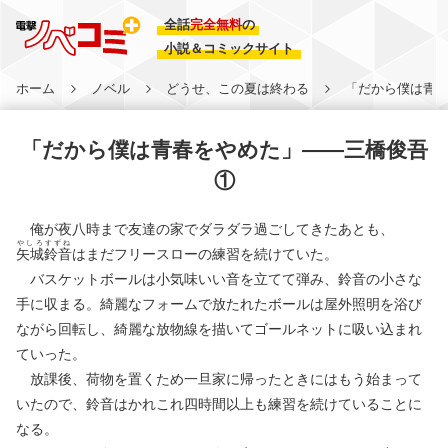
全話
完全無料
の
小説＆コミックサイト
ホーム
ノベル
どうせ、この夏は終わる
「だから僕は青春
「だから僕は青春をやめた」――三橋俊吾
①
俺が夜八時まで友達の家でダラダラ過ごしてきたあとも、
やしろすずね
矢城鈴音
はまだフリースローの練習を続けていた。
バスケットボールは小気味いい音を立てて弾み、鈴音の小さな
手に収まる。綺麗なフォームで放たれたボールは屋外照明を浴び
ながら回転し、綺麗な放物線を描いてゴールネットに吸い込まれ
ていった。
放課後、荷物を置くため一旦家に帰ったときにはもう始まって
いたので、鈴音はかれこれ四時間以上も練習を続けていることに
なる。