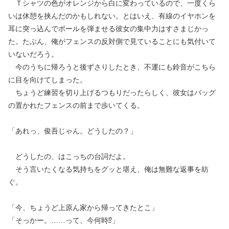
Ｔシャツの色がオレンジから白に変わっているので、一度くら
いは休憩を挟んだのかもしれない。とはいえ、有線のイヤホンを
耳に突っ込んでボールを弾ませる彼女の集中力はすさまじかっ
た。たぶん、俺がフェンスの反対側で見ていることにも気付いて
いないだろう。
今のうちに帰ろうと後ずさりしたとき、不運にも鈴音がこちら
に目を向けてしまった。
ちょうど練習を切り上げるつもりだったらしく、彼女はバッグ
の置かれたフェンスの前まで歩いてくる。
「あれっ、俊吾じゃん。どうしたの？」
どうしたの、はこっちの台詞だよ。
そう言いたくなる気持ちをグッと堪え、俺は無難な返事を紡
ぐ。
「今、ちょうど上原ん家から帰ってきたとこ」
「そっかー。……って、今何時⁉」