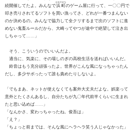
はまのまち
続開催してたよ。みんなで
浜町
のゲーム屋に行って、一〇〇円で
叩き売りされてるソフトを買い漁ってさ、どれが一番つまんない
のか決めるの。みんなで協力して全クリするまで次のソフトに進
めない鬼畜ルールだから、大崎ってやつが途中で絶望して泣き出
しちゃって……」
そう、こういうのでいいんだよ。
適当に、気楽に、その場しのぎの高校生活を送ればいいんだ。
鈴音はもう充分頑張ったよ。世界がこんな風になっちゃったん
だし、多少サボったって誰も責めたりしないよ。
「でもまあ、ネットが使えなくても案外大丈夫だよな。娯楽って
意外とたくさんあるし、自分たちが九〇年代前半くらいに生まれ
たと思い込めば……」
「なんかさ、変わっちゃったね。俊吾は」
「え？」
「ちょっと前までは、そんな風にヘラヘラ笑う人じゃなかった」