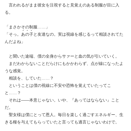
言われるがまま彼女を注視すると見覚えのある制服が目に入
る。
「まさかその制服……」
「そっ。
あ
の
子
と友達なの。実は視線を感じるって相談されてた
んだよね」
と聞いた途端、僕の全身からサァーと血の気が引いていく。
まだわからないことだらけにもかかわらず、点が線になったよ
うな感覚。
相談を、していた……？
ということは僕の視線に不安や恐怖を覚えていたってこ
と……？
それは——本意じゃない。いや、『あってはならない』こと
だ。
聖女様は僕にとって恩人。毎日を楽しく過ごすエネルギー、生
きる糧を与えてもらっていたと言っても過言じゃないわけで。