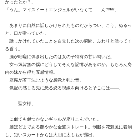
かったとか？」
「うん。マイスイートエンジェルがいなくて——ん⁉︎⁉︎⁉︎⁉︎」
あまりに自然に話しかけられたものだからつい、こう、ぬるっ
と。口が滑っていた。
話しかけれていたことを自覚した次の瞬間、ふわりと漂ってく
る香り。
脳が咄嗟に弾き出したのは女の子特有の甘い匂いだ。
女っ気皆無の僕にどうしてそんな記憶があるのか。もちろん身
内の妹から得た五感情報。
座席が若干沈むような感覚と軋む音。
気配の感じる先に恐る恐る視線を向けるとそこには——。
——聖女様、
に
似
て
も
似
つ
か
な
い
ギャルが座りこんでいた。
腰ほどまである艶やかな金髪ストレート。制服を花魁風に着崩
し、短いスカートからは大胆に太ももが露出。