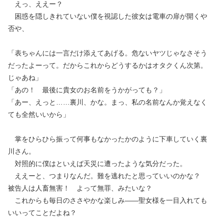
えっ、ええー？
困惑を隠しきれていない僕を視認した彼女は電車の扉が開くや
否や、
「表ちゃんには一言だけ添えてあげる。危ないヤツじゃなさそう
だったよーって。だからこれからどうするかはオタクくん次第。
じゃあね」
「あの！ 最後に貴女のお名前をうかがっても？」
「あー、えっと……裏川、かな。まっ、私の名前なんか覚えなく
ても全然いいから」
掌をひらひら振って何事もなかったかのように下車していく裏
川さん。
対照的に僕はといえば天災に遭ったような気分だった。
ええーと、つまりなんだ。難を逃れたと思っていいのかな？
被告人は人畜無害！ よって無罪、みたいな？
これからも毎日のささやかな楽しみ——聖女様を一目入れても
いいってことだよね？