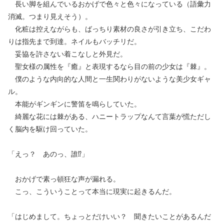
長い脚を組んでいるおかげで色々と色々になっている（語彙力
消滅。つまり見えそう）。
化粧は控えながらも、ばっちり素材の良さが引き立ち、こだわ
りは指先まで到達。ネイルもバッチリだ。
妥協を許さない着こなしと外見だ。
聖女様の属性を『癒』と表現するなら目の前の少女は『棘』。
僕のような内向的な人間と一生関わりがないような美少女ギャ
ル。
本能がギンギンに警笛を鳴らしていた。
綺麗な花には棘がある、ハニートラップなんて言葉が慌ただし
く脳内を駆け回っていた。
「えっ？ あのっ、誰⁉︎」
おかげで素っ頓狂な声が漏れる。
こっ、こういうことって本当に現実に起きるんだ。
「はじめまして。ちょっとだけいい？ 聞きたいことがあるんだ