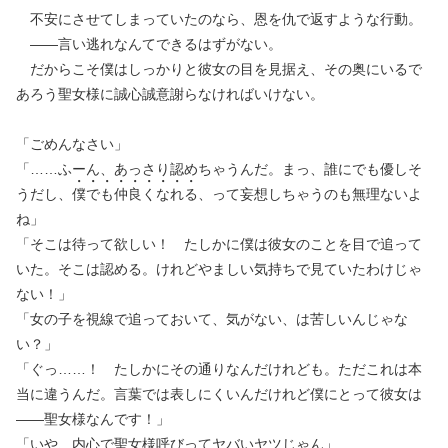
不安にさせてしまっていたのなら、恩を仇で返すような行動。
——言い逃れなんてできるはずがない。
だからこそ僕はしっかりと彼女の目を見据え、その奥にいるで
あろう聖女様に誠心誠意謝らなければいけない。
「ごめんなさい」
「……ふーん、あっさり認めちゃうんだ。まっ、誰にでも優しそ
うだし、
僕
で
も
仲
良
く
な
れ
る
、って妄想しちゃうのも無理ないよ
ね」
「そこは待って欲しい！ たしかに僕は彼女のことを目で追って
いた。そこは認める。けれどやましい気持ちで見ていたわけじゃ
ない！」
「女の子を視線で追っておいて、気がない、は苦しいんじゃな
い？」
「ぐっ……！ たしかにその通りなんだけれども。ただこれは本
当に違うんだ。言葉では表しにくいんだけれど僕にとって彼女は
——聖女様なんです！」
「いや、内心で聖女様呼びってヤバいヤツじゃん」