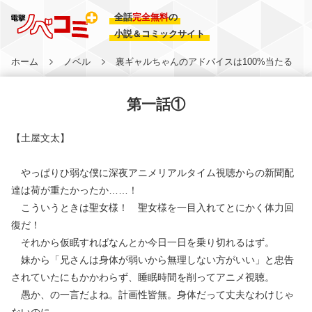
全話
完全無料
の
小説＆コミックサイト
ホーム
ノベル
裏ギャルちゃんのアドバイスは100%当たる
第一話①
【土屋文太】
やっぱりひ弱な僕に深夜アニメリアルタイム視聴からの新聞配
達は荷が重たかったか……！
こういうときは聖女様！ 聖女様を一目入れてとにかく体力回
復だ！
それから仮眠すればなんとか今日一日を乗り切れるはず。
妹から「兄さんは身体が弱いから無理しない方がいい」と忠告
されていたにもかかわらず、睡眠時間を削ってアニメ視聴。
愚か、の一言だよね。計画性皆無。身体だって丈夫なわけじゃ