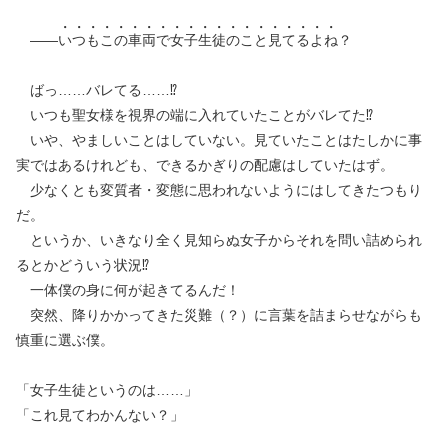
——
い
つ
も
こ
の
車
両
で
女
子
生
徒
の
こ
と
見
て
る
よ
ね
？
ばっ……バレてる……⁉︎
いつも聖女様を視界の端に入れていたことがバレてた⁉︎
いや、やましいことはしていない。見ていたことはたしかに事
実ではあるけれども、できるかぎりの配慮はしていたはず。
少なくとも変質者・変態に思われないようにはしてきたつもり
だ。
というか、いきなり全く見知らぬ女子からそれを問い詰められ
るとかどういう状況⁉︎
一体僕の身に何が起きてるんだ！
突然、降りかかってきた災難（？）に言葉を詰まらせながらも
慎重に選ぶ僕。
「女子生徒というのは……」
「これ見てわかんない？」