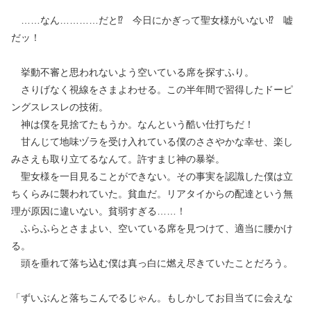
……なん…………だと⁉︎ 今日にかぎって聖女様がいない⁉︎ 嘘
だッ！
挙動不審と思われないよう空いている席を探すふり。
さりげなく視線をさまよわせる。この半年間で習得したドーピ
ングスレスレの技術。
神は僕を見捨てたもうか。なんという酷い仕打ちだ！
甘んじて地味ヅラを受け入れている僕のささやかな幸せ、楽し
みさえも取り立てるなんて。許すまじ神の暴挙。
聖女様を一目見ることができない。その事実を認識した僕は立
ちくらみに襲われていた。貧血だ。リアタイからの配達という無
理が原因に違いない。貧弱すぎる……！
ふらふらとさまよい、空いている席を見つけて、適当に腰かけ
る。
頭を垂れて落ち込む僕は真っ白に燃え尽きていたことだろう。
「ずいぶんと落ちこんでるじゃん。もしかしてお目当てに会えな