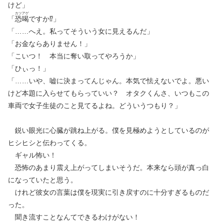
けど」
カツアゲ
「
恐喝
ですか⁉︎」
「……へえ。私ってそういう女に見えるんだ」
「お金ならありません！」
「こいつ！ 本当に奪い取ってやろうか」
「ひぃっ！」
「……いや、嘘に決まってんじゃん。本気で怯えないでよ。悪い
けど本題に入らせてもらっていい？ オタクくんさ、いつもこの
車両で女子生徒のこと見てるよね。どういうつもり？」
鋭い眼光に心臓が跳ね上がる。僕を見極めようとしているのが
ヒシヒシと伝わってくる。
ギャル怖い！
恐怖のあまり震え上がってしまいそうだ。本来なら頭が真っ白
になっていたと思う。
けれど彼女の言葉は僕を現実に引き戻すのに十分すぎるものだ
った。
聞き流すことなんてできるわけがない！