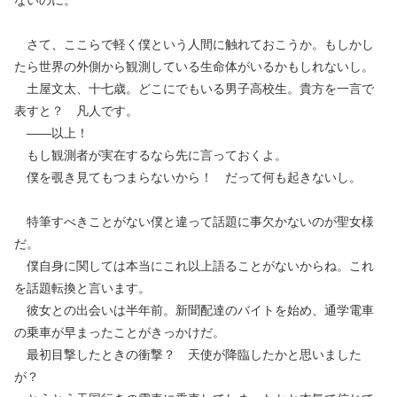
ないのに。
さて、ここらで軽く僕という人間に触れておこうか。もしかし
たら世界の外側から観測している生命体がいるかもしれないし。
土屋文太、十七歳。どこにでもいる男子高校生。貴方を一言で
表すと？ 凡人です。
——以上！
もし観測者が実在するなら先に言っておくよ。
僕を覗き見てもつまらないから！ だって何も起きないし。
特筆すべきことがない僕と違って話題に事欠かないのが聖女様
だ。
僕自身に関しては本当にこれ以上語ることがないからね。これ
を話題転換と言います。
彼女との出会いは半年前。新聞配達のバイトを始め、通学電車
の乗車が早まったことがきっかけだ。
最初目撃したときの衝撃？ 天使が降臨したかと思いました
が？