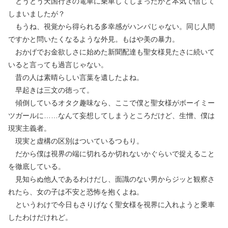
とうとう天国行きの電車に乗車してしまったかと本気で信じて
しまいましたが？
もうね、視覚から得られる多幸感がハンパじゃない。同じ人間
ですかと問いたくなるような外見。もはや美の暴力。
おかげでお金欲しさに始めた新聞配達も聖女様見たさに続いて
いると言っても過言じゃない。
昔の人は素晴らしい言葉を遺したよね。
早起きは三文の徳って。
傾倒しているオタク趣味なら、ここで僕と聖女様がボーイミー
ツガールに……なんて妄想してしまうところだけど、生憎、僕は
現実主義者。
現実と虚構の区別はついているつもり。
だから僕は視界の端に切れるか切れないかぐらいで捉えること
を徹底している。
見知らぬ他人であるわけだし、面識のない男からジッと観察さ
れたら、女の子は不安と恐怖を抱くよね。
というわけで今日もさりげなく聖女様を視界に入れようと乗車
したわけだけれど。