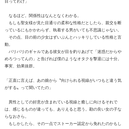
目ってわけ」
なるほど。関係性はなんとなくわかる。
もしも聖女様が見た目通りの柔和な性格だとしたら、親交を断
っているにもかかわらず、執着する男がいても不思議じゃない。
その点、目の前の少女はずいぶんとハッキリしている性格と言
動。
バリバリのギャルである彼女が目を釣りあげて「迷惑だからや
めろつってんの」と告げれば僕のようなオタクを撃退には十分。
事実、効果抜群。
「正直に言えば、あの娘から〝向けられる視線がいつもと違う気
がする〟って聞いてたの」
異性としての好意が含まれている視線と癒しに向けるそれで
は、感じるものが違っても、ありえると思う。勘の良い女の子な
らなおさら。
もしかしたら、その一点でストーカー認定から免れたのかもし