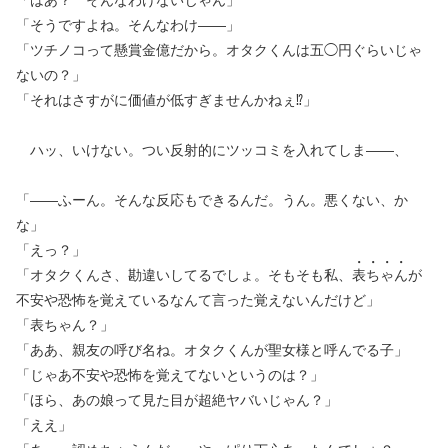
「はあ？ そんなわけないじゃん」
「そうですよね。そんなわけ——」
「ツチノコって懸賞金億だから。オタクくんは五◯円ぐらいじゃ
ないの？」
「それはさすがに価値が低すぎませんかねぇ⁉︎」
ハッ、いけない。つい反射的にツッコミを入れてしま——、
「——ふーん。そんな反応もできるんだ。うん。悪くない、か
な」
「えっ？」
「オタクくんさ、勘違いしてるでしょ。そもそも私、
表
ち
ゃ
ん
が
不安や恐怖を覚えているなんて言った覚えないんだけど」
「表ちゃん？」
「ああ、親友の呼び名ね。オタクくんが聖女様と呼んでる子」
「じゃあ不安や恐怖を覚えてないというのは？」
「ほら、あの娘って見た目が超絶ヤバいじゃん？」
「ええ」