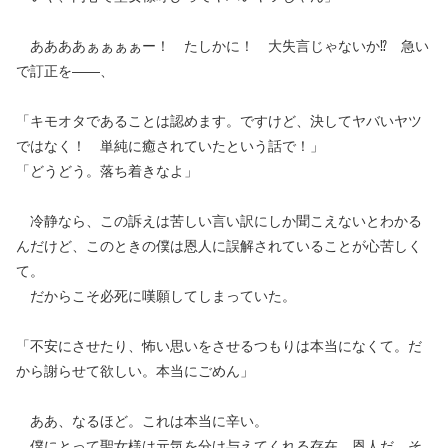
ああああぁぁぁぁー！ たしかに！ 大失言じゃないか⁉︎ 急い
で訂正を——、
「キモオタであることは認めます。ですけど、決してヤバいヤツ
ではなく！ 単純に癒されていたという話で！」
「どうどう。落ち着きなよ」
冷静なら、この訴えは苦しい言い訳にしか聞こえないとわかる
んだけど、このときの僕は恩人に誤解されていることが心苦しく
て。
だからこそ必死に嘆願してしまっていた。
「不安にさせたり、怖い思いをさせるつもりは本当になくて。だ
から謝らせて欲しい。本当にごめん」
ああ、なるほど。これは本当に辛い。
僕にとって聖女様は元気を分け与えてくれる存在。恩人だ。そ