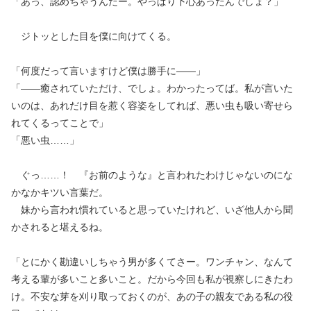
「あっ、認めちゃうんだー。やっぱり下心あったんでしょ？」
ジトッとした目を僕に向けてくる。
「何度だって言いますけど僕は勝手に——」
「——癒されていただけ、でしょ。わかったってば。私が言いた
いのは、あれだけ目を惹く容姿をしてれば、悪い虫も吸い寄せら
れてくるってことで」
「悪い虫……」
ぐっ……！ 『お前のような』と言われたわけじゃないのにな
かなかキツい言葉だ。
妹から言われ慣れていると思っていたけれど、いざ他人から聞
かされると堪えるね。
「とにかく勘違いしちゃう男が多くてさー。ワンチャン、なんて
考える輩が多いこと多いこと。だから今回も私が視察しにきたわ
け。不安な芽を刈り取っておくのが、あの子の親友である私の役