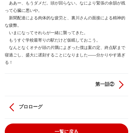
ああー、もうダメだ。頭が回らない。なにより緊張の余韻が残
って心臓に悪いや。
新聞配達による肉体的な疲労と、裏川さんの面接による精神的
な疲弊。
いまになってそれらが一緒に襲ってきた。
もうすぐ学校最寄りの駅だけど仮眠しておこう。
なんとなくオチが頭の片隅によぎった僕は案の定、終点駅まで
寝過ごし、盛大に遅刻することになりました——分かりやす過ぎ
る！
第一話②
プロローグ
一覧に戻る