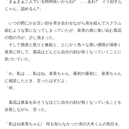
「まぁまぁ二人でいる時間長いからね? ……あれ? イイ顔すん
じゃん。認めるん?」
いつの間にかお互い顔を突き合わせながら肩を組んでスクラム
組むような形になってしまっていたが、泉美の肩に食い込む風花
の指の力が、少し強まった。
そして挑発と怒りと嫉妬と、とにかく色々な黒い感情が渦巻く
泉美に対して、風花はどんどん自分の顔が赤くなっていくことに
気づいていた。
「わ、私は……私はね、泉美ちゃん、最初の最初に、泉美ちゃん
に相談したとき、言ったはずだよ」
「何」
風花は鼻血を出そうなほどに自分の顔が熱くなっていることを
自覚しながら、言った。
「私はね泉美ちゃん! 何も知らなかった頃の大木くんの告白を、