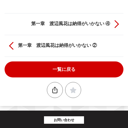
第一章 渡辺風花は納得がいかない ④
第一章 渡辺風花は納得がいかない ②
一覧に戻る
お問い合わせ