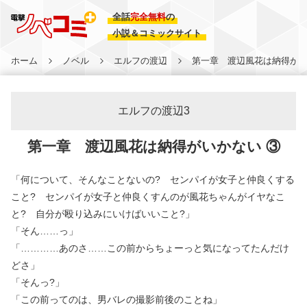
全話
完全無料
の
小説＆コミックサイト
ホーム
ノベル
エルフの渡辺
第一章 渡辺風花は納得がい
エルフの渡辺3
第一章 渡辺風花は納得がいかない ③
「何について、そんなことないの? センパイが女子と仲良くする
こと? センパイが女子と仲良くすんのが風花ちゃんがイヤなこ
と? 自分が殴り込みにいけばいいこと?」
「そん……っ」
「…………あのさ……この前からちょーっと気になってたんだけ
どさ」
「そんっ?」
「この前ってのは、男バレの撮影前後のことね」