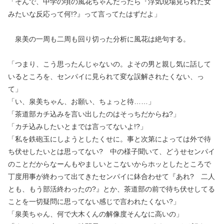
「そんで、中学の頃の風花ちゃんだったら『浮気現場見られた女
みたいな反応って何!?』って言ってたはずだよ」
泉美の一周も二周も回り切った分析に風花は絶句する。
「つまり、こう思ったんじゃないの。よその男と親し気に話して
いるところを、センパイに見られて変な誤解されたくない、っ
て」
「い、泉美ちゃん、お願い、ちょっと待……」
「茶道部カチ込みを言い出したのはそっちだからね?」
「カチ込みしたいとまでは言ってないよ!?」
「私を鉄砲玉にしようとしたくせに。事と次第によっては外で待
ち伏せしたいとは思ってない? 中の様子聞いて、どうせセンパイ
のことだからなーんもやましいとこないからホッとしたところで
丁度用事が終わって出てきたセンパイに鉢合わせて『あれ? 二人
とも、もう部活終わったの?』とか、茶道部の前で待ち伏せしてる
ことを一切疑問に思ってない感じで言われたくない?」
「泉美ちゃん、何で大木くんの解像度そんなに高いの」