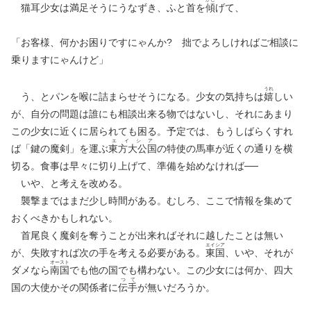
猫耳少女は満足そうにうなずき、ふと首を
傾
げて、
「お客様、何かお困りですにゃんか? 拙でよろしければご相談に
乗りますにゃんけど」
うれ
う、とパンを喉に詰まらせそうになる。少女の気持ちは
嬉
しい
が、自分の問題は誰にも相談出来る物ではないし、それにあまり
この少女に近くに居られても困る。予定では、もうしばらくすれ
エイシア
ば「鍵の魔剣」を運ぶ
東方大公国
の特使の馬車が近くの通りを横
切る。食事は早々に切り上げて、準備を始めなければ──
いや、と考えを改める。
襲撃まではまだ少し時間がある。むしろ、ここで情報を集めて
おくべきかもしれない。
首尾良く魔剣を奪うことが出来ればそれに越したことは無い
エイ
シア
が、失敗すれば次の手を考える必要がある。
東
国
、いや、それが
オー
スト
ダメなら
南
国
でも他の国でも構わない。この少女には何か、四大
つ
て
国の大使かその関係者に
伝
手
が無いだろうか。