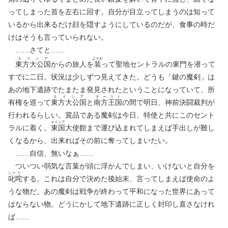
ってしまった首を左右に回す。自分が目立ってしまうのは知って
いるから出来るだけ顔を隠すようにしているのだが、食事の時だ
けはそうも言っていられない。
……さてと……
エイシア
よそお
東方大公国
からの旅人を
装
って聖地セントラルの東門を潜って
すでに二日。状況は少しずつ見えてきた。どうも「鍵の魔剣」は
あの地下遺跡でたまたま発見されたということになっていて、所
エイシア
オ
ー
ス
ト
有権を巡って
東方大公国
と
南
方
王
国
の間で明日、神前決闘裁判が
行われるらしい。賞品である魔剣は今日、特使と共にこのセント
エイ
シア
ラルに着く。
東
国
大使館まで運び込まれてしまえば手出しが難し
くなるから、出来ればその前に奪ってしまいたい。
……自信、無いなぁ……
ついつい弱気な言葉が頭に浮かんでしまい、いけないと自分を
しつ
た
叱
咤
する。これは自分で決めた後始末、言ってしまえば使命のよ
うな物だ。あの魔剣は戦争が終わって平和になった世界にあって
はならない物。どうにかして地下遺跡に正しく封印し直さなけれ
ば……