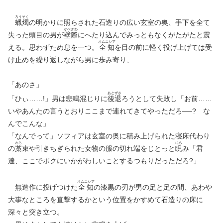
ろう
そく
蠟
燭
の明かりに照らされた石造りの広い玄室の奥、手下を全て
かべ
ぎわ
失った頭目の男が
壁
際
にへたり込んでみっともなくがたがたと震
オムニシア
える。思わずため息を一つ。
全知
を目の前に軽く投げ上げては受
け止めを繰り返しながら男に歩み寄り、
「あのさ」
あと
ずさ
「ひぃ……!」男は悲鳴混じりに
後
退
ろうとして失敗し「お前……
いやあんたの言うとおりここまで連れてきてやっただろ──? な
んでこんな」
「なんでって」ソフィアは玄室の奥に積み上げられた寝床代わり
わら
にら
の
藁
束や引きちぎられた女物の服の切れ端をじとっと
睨
み「君
達、ここでボクにいかがわしいことするつもりだっただろ?」
オムニシア
無造作に投げつけた
全知
の漆黒の刃が男の足と足の間、あわや
大事なところを直撃するかという位置をかすめて石造りの床に
深々と突き立つ。