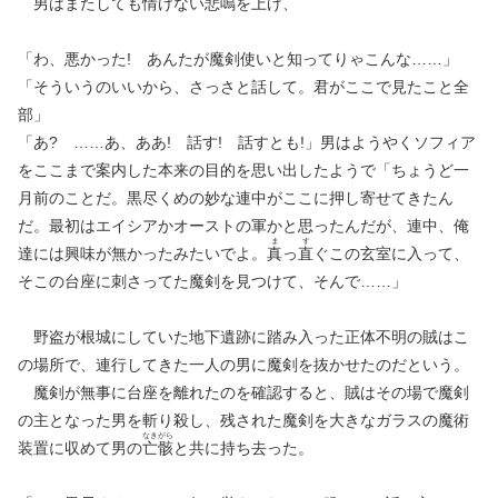
男はまたしても情けない悲鳴を上げ、
「わ、悪かった! あんたが魔剣使いと知ってりゃこんな……」
「そういうのいいから、さっさと話して。君がここで見たこと全
部」
「あ? ……あ、ああ! 話す! 話すとも!」男はようやくソフィア
をここまで案内した本来の目的を思い出したようで「ちょうど一
月前のことだ。黒尽くめの妙な連中がここに押し寄せてきたん
だ。最初はエイシアかオーストの軍かと思ったんだが、連中、俺
ま
す
達には興味が無かったみたいでよ。
真
っ
直
ぐこの玄室に入って、
そこの台座に刺さってた魔剣を見つけて、そんで……」
野盗が根城にしていた地下遺跡に踏み入った正体不明の賊はこ
の場所で、連行してきた一人の男に魔剣を抜かせたのだという。
魔剣が無事に台座を離れたのを確認すると、賊はその場で魔剣
の主となった男を斬り殺し、残された魔剣を大きなガラスの魔術
なき
がら
装置に収めて男の
亡
骸
と共に持ち去った。