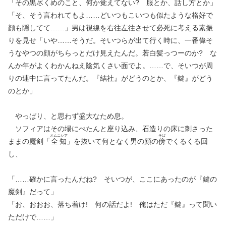
「その黒尽くめのこと、何か覚えてない? 服とか、話し方とか」
「そ、そう言われてもよ……どいつもこいつも似たような格好で
顔も隠してて……」男は視線を右往左往させて必死に考える素振
りを見せ「いや……そうだ。そいつらが出て行く時に、一番偉そ
うなやつの顔がちらっとだけ見えたんだ。若白髪っつーのか? な
んか年がよくわかんねえ陰気くさい面でよ。……で、そいつが周
りの連中に言ってたんだ。『結社』がどうのとか、『鍵』がどう
のとか」
やっぱり、と思わず盛大なため息。
ソフィアはその場にぺたんと座り込み、石造りの床に刺さった
オムニシア
そば
ままの魔剣「
全知
」を抜いて何となく男の顔の
傍
でくるくる回
し、
「……確かに言ったんだね? そいつが、ここにあったのが『鍵の
魔剣』だって」
「お、おおお、落ち着け! 何の話だよ! 俺はただ『鍵』って聞い
ただけで……」