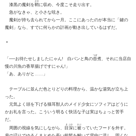
さや
漆黒の魔剣を
鞘
に収め、今度こそ走り出す。
急がなきゃ、と小さな呟き。
魔剣が持ち去られてから一月。ここにあったのが本当に「鍵の
魔剣」なら、すでに何らかの計画が動き出しているはずだ。
＊
つぼ
「──お待たせしましたにゃん! 白パンと鳥の
壺
煮、それに当店自
慢の川魚の香草揚げですにゃん!」
「あ、ありがと……」
テーブルに並んだ色とりどりの料理から、温かな湯気が立ち上
った。
元気よく頭を下げる猫耳獣人のメイド少女にソフィアはどうに
かお礼を言った。こういう明るく快活な子は実はちょっと苦手
だ。
ま
ぶか
かぶ
周囲の視線を気にしながら、
目
深
に
被
っていたフードを外す。
肩の辺りでゆるくまとめた長い銀髪を解いて背中に流し、固くな