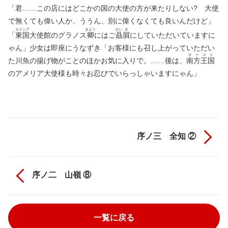
「君……この店にはどこかの国の大使の方が来たりしない? 大使
で無くても偉い人か、ううん、別に偉くなくても良いんだけど」
エイ
シア
きよう
ひい
き
「
東
国
大使館のグラノス
卿
にはご
贔
屓
にしていただいていますに
ゃん」少女は即座にうなずき「お客様にも召し上がっていただい
オ
ー
ス
ト
た川魚の揚げ物がことのほかお気に入りで。……後は、
南
方
王
国
のアメリア大使様も時々お忍びでいらっしゃいますにゃん」
序ノ三 全知 ②
序ノ二 山嶺 ⑧
一覧に戻る