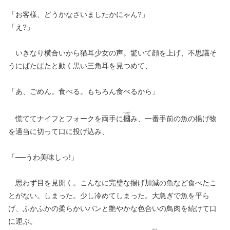
「お客様、どうかなさいましたかにゃん?」
「え?」
いきなり横合いから猫耳少女の声。驚いて顔を上げ、不思議そ
うにぱたぱたと動く黒い三角耳を見つめて、
「あ、ごめん。食べる。もちろん食べるから」
つか
慌ててナイフとフォークを両手に
摑
み、一番手前の魚の揚げ物
を適当に切って口に投げ込み、
「──うわ美味しっ!」
思わず目を見開く。こんなに完璧な揚げ加減の魚など食べたこ
とがない。しまった。少し冷めてしまった。大急ぎで魚を平ら
げ、ふかふかの柔らかいパンと艶やかな色合いの鳥肉を続けて口
に運ぶ。
かし