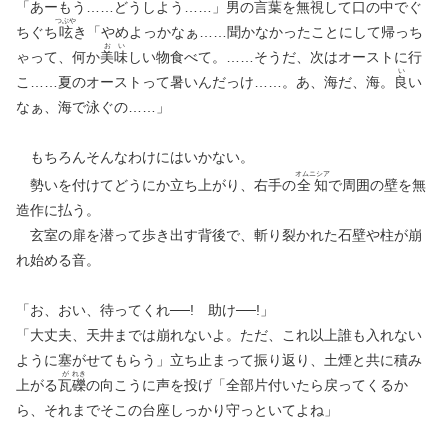
「あーもう……どうしよう……」男の言葉を無視して口の中でぐ
つぶや
ちぐち
呟
き「やめよっかなぁ……聞かなかったことにして帰っち
お
い
ゃって、何か
美
味
しい物食べて。……そうだ、次はオーストに行
い
こ……夏のオーストって暑いんだっけ……。あ、海だ、海。
良
い
なぁ、海で泳ぐの……」
もちろんそんなわけにはいかない。
オムニシア
勢いを付けてどうにか立ち上がり、右手の
全知
で周囲の壁を無
造作に払う。
玄室の扉を潜って歩き出す背後で、斬り裂かれた石壁や柱が崩
れ始める音。
「お、おい、待ってくれ──! 助け──!」
「大丈夫、天井までは崩れないよ。ただ、これ以上誰も入れない
ように塞がせてもらう」立ち止まって振り返り、土煙と共に積み
が
れき
上がる
瓦
礫
の向こうに声を投げ「全部片付いたら戻ってくるか
ら、それまでそこの台座しっかり守っといてよね」