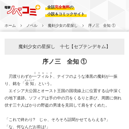
全話
完全無料
の
小説＆コミックサイト
ホーム
ノベル
魔剣少女の星探し
序ノ三 全知 ①
魔剣少女の星探し 十七【セプテンデキム】
序ノ三 全知 ①
三
十
セ
ン
チ
刃渡りわずか
一
フ
ィ
ル
ト
、ナイフのような漆黒の魔剣が一振
オムニシア
り、銘を「
全知
」という。
エイシア大公国とオースト王国の国境線上に位置する山中深く
の地下遺跡。ソフィアは手の中の刃をくるりと弄び、周囲に倒れ
伏す三十人ばかりの野盗の男達を見回して肩をすくめた。
「これで終わり? じゃ、そろそろ話聞かせてもらえる?」
「な、何なんだお前は!」