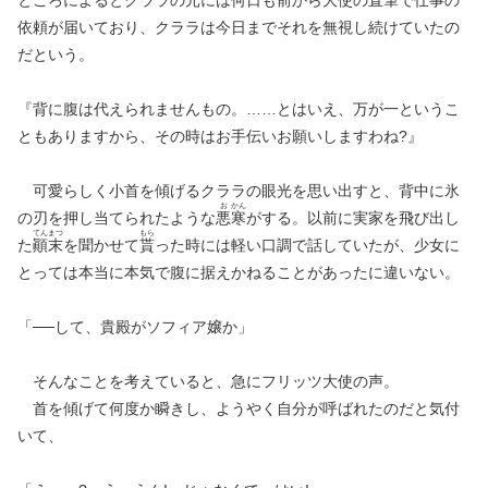
ところによるとクララの元には何日も前から大使の直筆で仕事の
依頼が届いており、クララは今日までそれを無視し続けていたの
だという。
『背に腹は代えられませんもの。……とはいえ、万が一というこ
ともありますから、その時はお手伝いお願いしますわね?』
可愛らしく小首を傾げるクララの眼光を思い出すと、背中に氷
お
かん
の刃を押し当てられたような
悪
寒
がする。以前に実家を飛び出し
てん
まつ
もら
た
顚
末
を聞かせて
貰
った時には軽い口調で話していたが、少女に
とっては本当に本気で腹に据えかねることがあったに違いない。
「──して、貴殿がソフィア嬢か」
そんなことを考えていると、急にフリッツ大使の声。
首を傾げて何度か瞬きし、ようやく自分が呼ばれたのだと気付
いて、