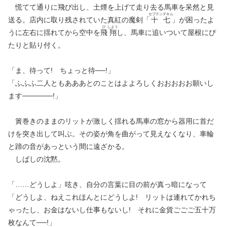
慌てて通りに飛び出し、土煙を上げて走り去る馬車を呆然と見
セプテンデキム
送る。店内に取り残されていた真紅の魔剣「
十七
」が困ったよ
ひ
しよう
うに左右に揺れてから空中を
飛
翔
し、馬車に追いついて屋根にぴ
たりと貼り付く。
「ま、待って! ちょっと待──!」
「ふふふ二人ともあああとのことはよよろしくおおおおお願いし
ます──────!」
簀巻きのままのリットが激しく揺れる馬車の窓から器用に首だ
けを突き出して叫ぶ。その姿が角を曲がって見えなくなり、車輪
と蹄の音があっという間に遠ざかる。
しばしの沈黙。
「……どうしよ」呟き、自分の言葉に目の前が真っ暗になって
「どうしよ、ねえこれほんとにどうしよ! リットは連れてかれち
ゃったし、お金はないし仕事もないし! それに金貨ごごご五十万
枚なんて──!」