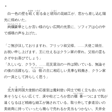
＊
まばゆ
いろど
こ
はく
白一色の壁を
眩
く
彩
る金と
琥
珀
の花細工が、窓から差し込む陽
光に煌めいた。
けん
らん
ごう
か
絢
爛
豪
華
としか言い様のない広間の光景に、ソフィアは心の中
で感嘆の声を上げた。
「ご無沙汰しておりますわ、フリッツ叔父様。……大使ご就任、
お祝い申し上げます。王に仕えるはクラン家の誉れ。父祖の霊も
さぞやお喜びでしょう」
「久しいな、クララ。……厄災退治の一件は聞いている。無論そ
モンストウルム
の後の活躍もな。
山嶺
の主に相応しい見事な戦働き、クラン家
の一員として誇らしく思う」
ルチア
北方連邦国
大使館の応接室は魔剣使い同士で軽く立ち合いが出
ちよう
つがい
来そうなくらい広くて、床や柱どころか窓の
蝶
番
一つにまで気が
遠くなるほど精緻な細工が施されている。取り外して参道沿いの
美術商に持っていったら幾らで売れるか見当もつかない。天井全