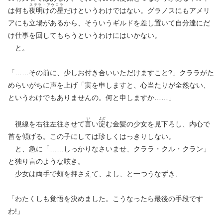
ステラ・アウロラ
は何も
夜明けの星
だけというわけではない。グラノスにもアメリ
アにも立場があるから、そういうギルドを差し置いて自分達にだ
け仕事を回してもらうというわけにはいかない。
と。
「……その前に、少しお付き合いいただけますこと?」クララがた
めらいがちに声を上げ「実を申しますと、心当たりが全然ない、
というわけでもありませんの。何と申しますか……」
い
よど
視線を右往左往させて
言
い
淀
む金髪の少女を見下ろし、内心で
首を傾げる。この子にしては珍しくはっきりしない。
と、急に「……しっかりなさいませ、クララ・クル・クラン」
と独り言のような呟き。
少女は両手で頰を押さえて、よし、と一つうなずき、
「わたくしも覚悟を決めました。こうなったら最後の手段です
わ!」