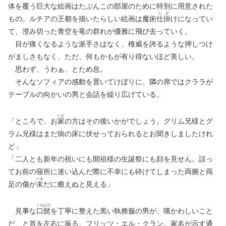
体を覆う巨大な絵画はたぶんこの部屋のために特別に用意された
じ
か
もの。ルチアの王都を描いたらしい絵画は魔術
仕
掛
けになってい
て、澄み切った青空を竜の群れが優雅に飛び去っていく。
目が痛くなるような派手さはなく、権威を誇るような押しつけ
がましさもなく、ただ、何もかもが有り得ないほど美しい。
思わず、うわぁ、とため息。
そんなソフィアの感動を置いてけぼりに、隣の席ではクララが
テーブルの向かいの男と会話を繰り広げている。
いえ
「ところで、お
家
の方はその後いかがでしょう。グリム兄様とグ
ラム兄様はまだ病の床に伏せっておられるとお聞きしましたけれ
ど」
「二人とも新年の祝いにも開祖様の生誕祭にも顔を見せん。誤っ
てお前の寝所に迷い込んだ際に不幸にも砕けてしまった両腕と両
いま
足の傷が
未
だに癒えぬと見える」
くち
ひげ
見事な
口
髭
を丁寧に整えた黒い執務服の男が、嘆かわしいこと
だ、と首を左右に振る。フリッツ・エル・クラン。家名が示す通