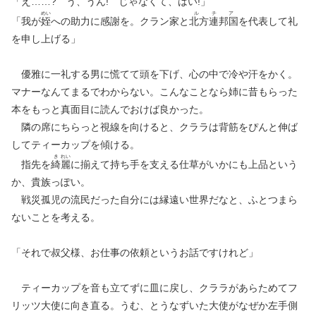
「え……? う、うん! じゃなくて、はい!」
めい
ルチア
「我が
姪
への助力に感謝を。クラン家と
北方連邦国
を代表して礼
を申し上げる」
優雅に一礼する男に慌てて頭を下げ、心の中で冷や汗をかく。
マナーなんてまるでわからない。こんなことなら姉に昔もらった
本をもっと真面目に読んでおけば良かった。
隣の席にちらっと視線を向けると、クララは背筋をぴんと伸ば
してティーカップを傾ける。
き
れい
指先を
綺
麗
に揃えて持ち手を支える仕草がいかにも上品という
か、貴族っぽい。
戦災孤児の流民だった自分には縁遠い世界だなと、ふとつまら
ないことを考える。
「それで叔父様、お仕事の依頼というお話ですけれど」
ティーカップを音も立てずに皿に戻し、クララがあらためてフ
リッツ大使に向き直る。うむ、とうなずいた大使がなぜか左手側