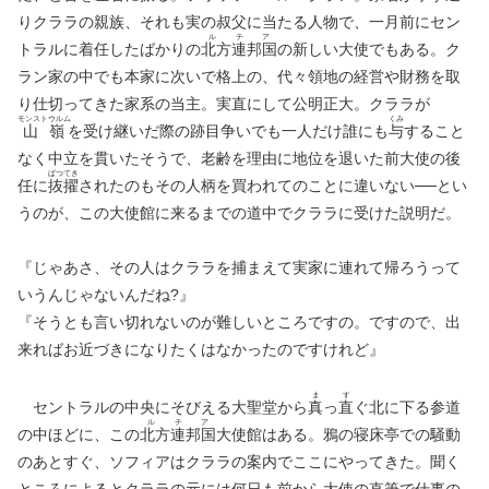
りクララの親族、それも実の叔父に当たる人物で、一月前にセン
ルチア
トラルに着任したばかりの
北方連邦国
の新しい大使でもある。ク
ラン家の中でも本家に次いで格上の、代々領地の経営や財務を取
り仕切ってきた家系の当主。実直にして公明正大。クララが
モンストウルム
くみ
山嶺
を受け継いだ際の跡目争いでも一人だけ誰にも
与
すること
なく中立を貫いたそうで、老齢を理由に地位を退いた前大使の後
ばつ
てき
任に
抜
擢
されたのもその人柄を買われてのことに違いない──とい
うのが、この大使館に来るまでの道中でクララに受けた説明だ。
『じゃあさ、その人はクララを捕まえて実家に連れて帰ろうって
いうんじゃないんだね?』
『そうとも言い切れないのが難しいところですの。ですので、出
来ればお近づきになりたくはなかったのですけれど』
ま
す
セントラルの中央にそびえる大聖堂から
真
っ
直
ぐ北に下る参道
ルチア
の中ほどに、この
北方連邦国
大使館はある。鴉の寝床亭での騒動
のあとすぐ、ソフィアはクララの案内でここにやってきた。聞く