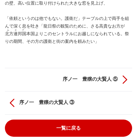
の壁、高い位置に取り付けられた大きな窓を見上げ、
「依頼というのは他でもない。護衛だ」テーブルの上で両手を組
んで深く息を吐き「龍日祭の観覧のために、さる高貴なお方が
ルチア
北方連邦国
本国よりこのセントラルにお越しになられている。祭
りの期間、その方の護衛と街の案内を頼みたい」
序ノ一 豊穣の大賢人 ⑤
序ノ一 豊穣の大賢人 ③
一覧に戻る