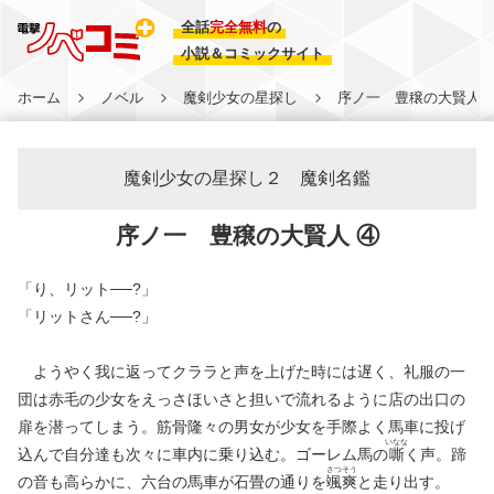
全話
完全無料
の
小説＆コミックサイト
ホーム
ノベル
魔剣少女の星探し
序ノ一 豊穣の大賢人 
魔剣少女の星探し２ 魔剣名鑑
序ノ一 豊穣の大賢人 ④
「り、リット──?」
「リットさん──?」
ようやく我に返ってクララと声を上げた時には遅く、礼服の一
団は赤毛の少女をえっさほいさと担いで流れるように店の出口の
扉を潜ってしまう。筋骨隆々の男女が少女を手際よく馬車に投げ
いなな
込んで自分達も次々に車内に乗り込む。ゴーレム馬の
嘶
く声。蹄
さつ
そう
の音も高らかに、六台の馬車が石畳の通りを
颯
爽
と走り出す。