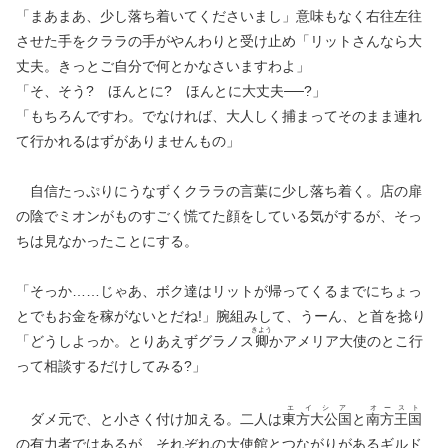
「まあまあ、少し落ち着いてくださいまし」意味もなく右往左往
させた手をクララの手がやんわりと受け止め「リットさんなら大
丈夫。きっとご自分で何とかなさいますわよ」
「そ、そう? ほんとに? ほんとに大丈夫──?」
「もちろんですわ。でなければ、大人しく捕まってそのまま連れ
て行かれるはずがありませんもの」
自信たっぷりにうなずくクララの言葉に少し落ち着く。店の扉
の陰でミオンがものすごく慌てた顔をしている気がするが、そっ
ちは見なかったことにする。
「そっか……じゃあ、ボク達はリットが帰ってくるまでにちょっ
とでもお金を稼がないとだね!」腕組みして、うーん、と首を捻り
きよう
「どうしよっか。とりあえずグラノス
卿
かアメリア大使のとこ行
って相談するだけしてみる?」
エイシア
オ
ー
ス
ト
ダメ元で、と小さく付け加える。二人は
東方大公国
と
南
方
王
国
の有力者ではあるが、それぞれの大使館とつながりがあるギルド