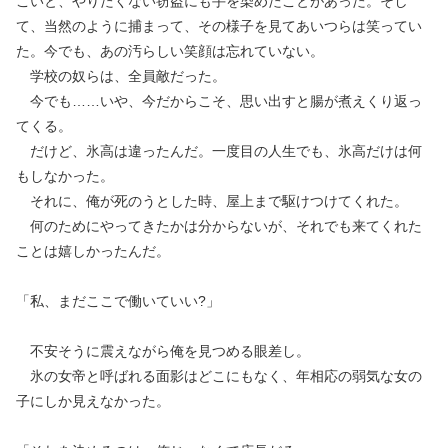
こいと、やりたくない窃盗にも手を染めたことがあった。そし
て、当然のように捕まって、その様子を見てあいつらは笑ってい
た。今でも、あの汚らしい笑顔は忘れていない。
学校の奴らは、全員敵だった。
今でも……いや、今だからこそ、思い出すと腸が煮えくり返っ
てくる。
だけど、氷高は違ったんだ。一度目の人生でも、氷高だけは何
もしなかった。
それに、俺が死のうとした時、屋上まで駆けつけてくれた。
何のためにやってきたかは分からないが、それでも来てくれた
ことは嬉しかったんだ。
「私、まだここで働いていい?」
不安そうに震えながら俺を見つめる眼差し。
氷の女帝と呼ばれる面影はどこにもなく、年相応の弱気な女の
子にしか見えなかった。