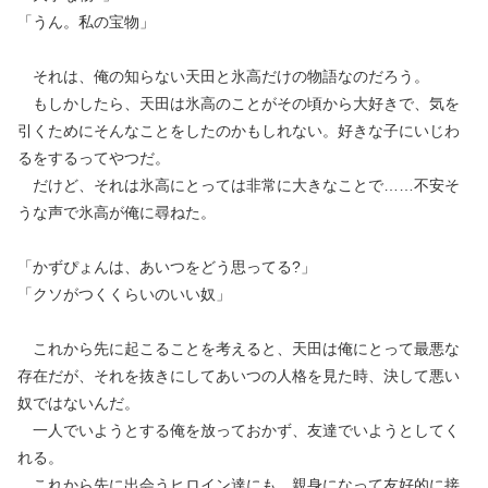
「うん。私の宝物」
それは、俺の知らない天田と氷高だけの物語なのだろう。
もしかしたら、天田は氷高のことがその頃から大好きで、気を
引くためにそんなことをしたのかもしれない。好きな子にいじわ
るをするってやつだ。
だけど、それは氷高にとっては非常に大きなことで……不安そ
うな声で氷高が俺に尋ねた。
「かずぴょんは、あいつをどう思ってる?」
「クソがつくくらいのいい奴」
これから先に起こることを考えると、天田は俺にとって最悪な
存在だが、それを抜きにしてあいつの人格を見た時、決して悪い
奴ではないんだ。
一人でいようとする俺を放っておかず、友達でいようとしてく
れる。
これから先に出会うヒロイン達にも、親身になって友好的に接