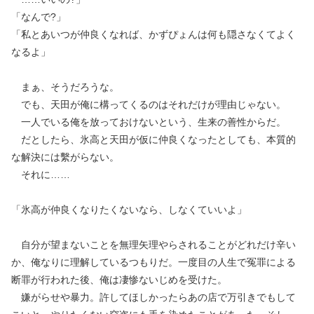
「なんで?」
「私とあいつが仲良くなれば、かずぴょんは何も隠さなくてよく
なるよ」
まぁ、そうだろうな。
でも、天田が俺に構ってくるのはそれだけが理由じゃない。
一人でいる俺を放っておけないという、生来の善性からだ。
だとしたら、氷高と天田が仮に仲良くなったとしても、本質的
な解決には繫がらない。
それに……
「氷高が仲良くなりたくないなら、しなくていいよ」
自分が望まないことを無理矢理やらされることがどれだけ辛い
か、俺なりに理解しているつもりだ。一度目の人生で冤罪による
断罪が行われた後、俺は凄惨ないじめを受けた。
嫌がらせや暴力。許してほしかったらあの店で万引きでもして