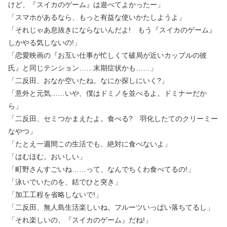
けど、『スイカのゲーム』は遊べてよかったー」
「スマホがあるなら、もっと有益な使いかたしようよ」
「それじゃあ息抜きにならないんだよ! もう『スイカのゲーム』
しかやる気しないの!」
「恋愛映画の『お互い仕事が忙しくて破局が近いカップルの彼
氏』と同じテンション……末期症状かも……」
「二反田、おなか空いたね。なにか探しにいく?」
「意外と元気……いや、僕はドミノを並べるよ。ドミナーだか
ら」
「二反田、セミつかまえたよ。食べる? 羽化したてのクリーミー
なやつ」
「たとえ一週間この生活でも、絶対に食べないよ」
「はむほむ。おいしい」
「町野さんすごいね……って、なんでちくわ食べてるの!」
「泳いでいたのを、銛でひと突き」
「加工工程を省略しないで!」
「二反田、無人島生活楽しいね。フルーツいっぱい落ちてるし」
「それ楽しいの、『スイカのゲーム』だね!」