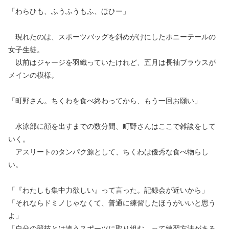
「わらひも、ふうふうもふ、ほひー」
現れたのは、スポーツバッグを斜めがけにしたポニーテールの
女子生徒。
以前はジャージを羽織っていたけれど、五月は長袖ブラウスが
メインの模様。
「町野さん。ちくわを食べ終わってから、もう一回お願い」
水泳部に顔を出すまでの数分間、町野さんはここで雑談をして
いく。
アスリートのタンパク源として、ちくわは優秀な食べ物らし
い。
「『わたしも集中力欲しい』って言った。記録会が近いから」
「それならドミノじゃなくて、普通に練習したほうがいいと思う
よ」
「自分の競技とは違うスポーツに取り組む、って練習方法がある