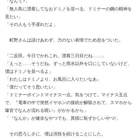
「なんて?」
「無人島に漂着してなおドミノを並べる、ドミナーの鋼の精神を
見たい」
「その人もう手遅れだよ」
町野さんは請けあわず、力のない表情でため息をついた。
「二反田。今日でかれこれ、漂着三日目だね……」
「えっと……そうだね。ずっと雨水以外を口にしていないけど、
僕はドミノを並べるよ」
「わたしはドミノより、お風呂に入りたいなあ」
「僕だってそう思いたい」
「ドミナーポイントマイナス一点。気をつけて。マイナス五点
で、『電車の中で突然イヤホンの接続が解除されて、スマホから
爆音でなんか流れる呪い』がかかるから」
「『なんか』が健全なやつでも、異様に恥ずかしいやつ!」
その恐ろしさに、僕は演技を続けることにした。