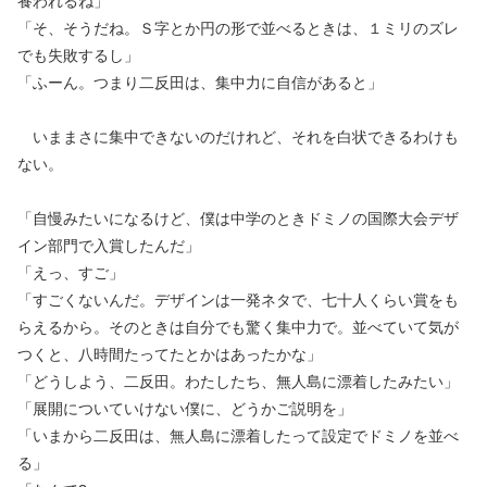
養われるね」
「そ、そうだね。Ｓ字とか円の形で並べるときは、１ミリのズレ
でも失敗するし」
「ふーん。つまり二反田は、集中力に自信があると」
いままさに集中できないのだけれど、それを白状できるわけも
ない。
「自慢みたいになるけど、僕は中学のときドミノの国際大会デザ
イン部門で入賞したんだ」
「えっ、すご」
「すごくないんだ。デザインは一発ネタで、七十人くらい賞をも
らえるから。そのときは自分でも驚く集中力で。並べていて気が
つくと、八時間たってたとかはあったかな」
「どうしよう、二反田。わたしたち、無人島に漂着したみたい」
「展開についていけない僕に、どうかご説明を」
「いまから二反田は、無人島に漂着したって設定でドミノを並べ
る」