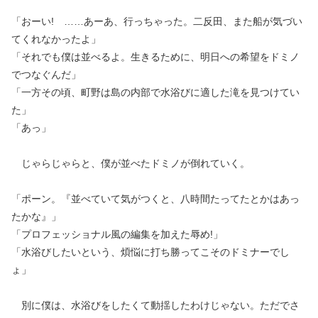
「おーい! ……あーあ、行っちゃった。二反田、また船が気づい
てくれなかったよ」
「それでも僕は並べるよ。生きるために、明日への希望をドミノ
でつなぐんだ」
「一方その頃、町野は島の内部で水浴びに適した滝を見つけてい
た」
「あっ」
じゃらじゃらと、僕が並べたドミノが倒れていく。
「ポーン。『並べていて気がつくと、八時間たってたとかはあっ
たかな』」
「プロフェッショナル風の編集を加えた辱め!」
「水浴びしたいという、煩悩に打ち勝ってこそのドミナーでし
ょ」
別に僕は、水浴びをしたくて動揺したわけじゃない。ただでさ