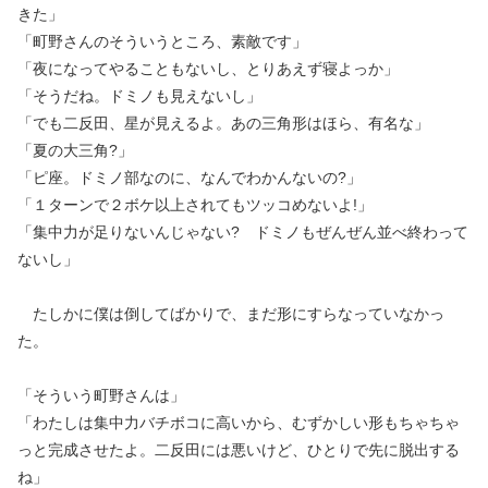
きた」
「町野さんのそういうところ、素敵です」
「夜になってやることもないし、とりあえず寝よっか」
「そうだね。ドミノも見えないし」
「でも二反田、星が見えるよ。あの三角形はほら、有名な」
「夏の大三角?」
「ピ座。ドミノ部なのに、なんでわかんないの?」
「１ターンで２ボケ以上されてもツッコめないよ!」
「集中力が足りないんじゃない? ドミノもぜんぜん並べ終わって
ないし」
たしかに僕は倒してばかりで、まだ形にすらなっていなかっ
た。
「そういう町野さんは」
「わたしは集中力バチボコに高いから、むずかしい形もちゃちゃ
っと完成させたよ。二反田には悪いけど、ひとりで先に脱出する
ね」