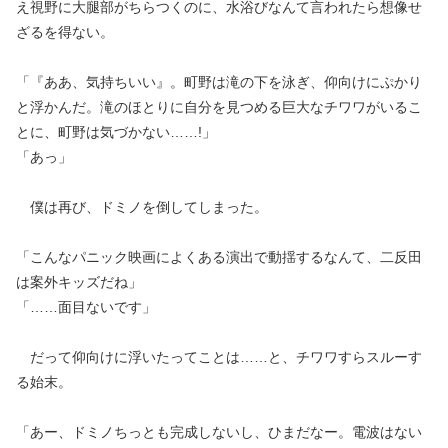
え視野に大腿部がちらつくのに、水浴びなんて言われたら想像せ
ざるを得ない。
「『ああ、気持ちいい』。町野は滝の下を泳ぎ、仰向けにぷかり
と浮かんだ。滝のほとりに自分を見つめる巨大なチワワがいるこ
とに、町野は気づかない……!」
「あっ」
僕は再び、ドミノを倒してしまった。
「こんなパニック映画によくある演出で動揺するなんて、二反田
は案外キッズだね」
「……面目ないです」
だって仰向けに浮いたってことは……と、チワワすらスルーす
る始末。
「あー、ドミノちっとも完成しないし、ひまだなー。電波はない