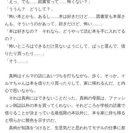
「えっ、でも……図書室って……怖くない？」
「ううん？ どうして？」
「怖い本とかも、あるし……本は好きだけど……図書室も本屋さ
んも、そういうのがあって、好きだけど、怖い……」
「本は好きなの？ それなら、どうやって読む本を手に入れてる
の？」
「怖いところはできるだけ見ないようにして、ぱっと選んで、借
りたり買ったり……」
「そう……」
真絢はイルマの話にあいづちを打ちながら、歩く。そっか、イ
ルマちゃんは本を借りたり買ったりして、家に帰れるんだ、と内
心で思いながら。
それは真絢にはできないことだった。真絢の母親は、ファッシ
ョン雑誌以外の本を買ってくれない。それどころか学校の読書で
借りることが決まっている最低限の本以外に、本を家に持ち帰る
と明らかに難色を示すのだ。
真絢が知識をつけると、生意気だと思われてモデルの仕事に差