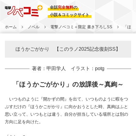
全話
完全無料
の
小説＆コミックサイト
ホーム
ノベル
電撃ノベコミ＋限定 書き下ろしSS
「ほう
ほうかごがかり 【このラノ2025記念復刻SS】
著者：甲田学人 イラスト：potg
「ほうかごがかり」の放課後～真絢～
いつものように『開かずの間』を出て、いつものように暇をつ
ぶすだけの『ほうかごがかり』に向かおうとした時、真絢はふと
思い立って、いつもとは違う、自分が担当している場所とは別の
方向に足を向けた。