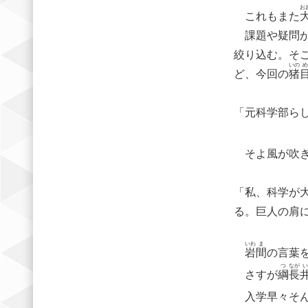
お
これもまた
課題や疑問が
絞り込む。そ
いの
め
ど、今回の
猪
「元科学部ら
そよ風が吹き
「私、科学が
る。巨人の肩
いわ
ま
岩
間
の言葉
つ
なが
い
さすが
綱
長
入学早々そん