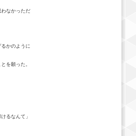
思わなかっただ
げるかのように
ことを願った。
解けるなんて」