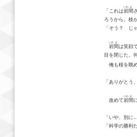
いわ
ま
「これは
岩
間
ろうから。枝
「そう？ じ
いわ
ま
岩
間
は笑顔
目を閉じた。
俺も桜を眺め
「ありがとう
いわ
ま
改めて
岩
間
「いや、別に
「科学の勝利