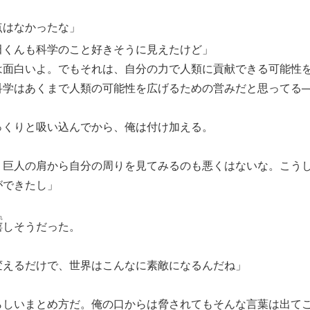
点はなかったな」
田
くんも科学のこと好きそうに見えたけど」
は面白いよ。でもそれは、自分の力で人類に貢献できる可能性
科学はあくまで人類の可能性を広げるための営みだと思ってる─
くりと吸い込んでから、俺は付け加える。
、巨人の肩から自分の周りを見てみるのも悪くはないな。こう
ができたし」
れ
嬉
しそうだった。
変えるだけで、世界はこんなに素敵になるんだね」
しいまとめ方だ。俺の口からは脅されてもそんな言葉は出て