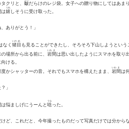
タクリと、
皺
だらけのレジ袋。女子への贈り物にしてはあま
うれ
間
は
嬉
しそうに受け取った。
ね、ありがとう！」
いの
め
はなく
猪
目
も見ることができたし、そろそろ下山しようという
いわ
ま
来の場所から出る前に、
岩
間
は思い出したようにスマホを取り
に向ける。
いわ
ま
度かシャッターの音。それでもスマホを構えたまま、
岩
間
は
た？」
うな
間
は悩ましげにうーんと
唸
った。
だけど、これだと、今年撮ったものだって写真だけでは分から