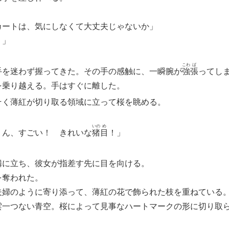
カートは、気にしなくて大丈夫じゃないか」
！」
こわ
ば
手を迷わず握ってきた。その手の感触に、一瞬腕が
強
張
ってし
乗り越える。手はすぐに離した。
そく薄紅が切り取る領域に立って桜を眺める。
いの
め
くん、すごい！ きれいな
猪
目
！」
隣に立ち、彼女が指差す先に目を向ける。
奪われた。
婦のように寄り添って、薄紅の花で飾られた枝を重ねている
一つない青空。桜によって見事なハートマークの形に切り取