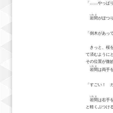
「……やっぱ
いわ
ま
岩
間
がぽつ
「倒木があっ
きっと、桜を
て済むように
その位置が微
いわ
ま
岩
間
は両手
「すごい！ 
いわ
ま
岩
間
は右手
と軽くぶつけ