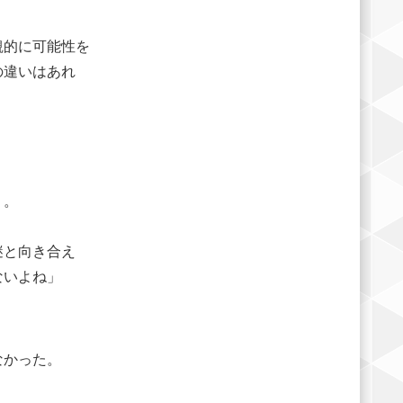
観的に可能性を
の違いはあれ
う。
謎と向き合え
ないよね」
なかった。