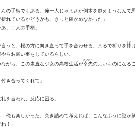
さんの手柄でもある。俺一人じゃまさか倒木を越えようなんて
が折れているかどうかも、きっと確かめなかった」
ゃあ、二人の手柄」
ささ
で言うと、桜の方に向き直って手を合わせる。まるで祈りを
捧
何やらお願い事をしているらしい。
さい
さき
ながら、この素直な少女の高校生活が
幸
先
のよいものになる
、付き合ってくれて」
に礼を言われ、反応に困る。
……俺も楽しかった。突き詰めて考えれば、こんなふうに謎が
だね！」