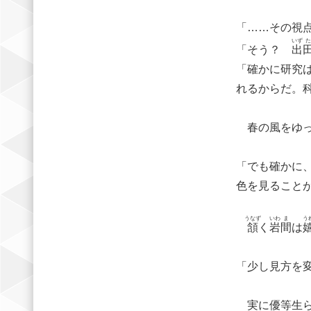
「……その視
いず
た
「そう？
出
「確かに研究
れるからだ。
春の風をゆっ
「でも確かに
色を見ること
うなず
いわ
ま
う
頷
く
岩
間
は
「少し見方を
実に優等生ら