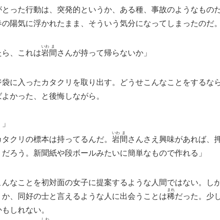
とった行動は、突発的というか、ある種、事故のようなもの
春の陽気に浮かれたまま、そういう気分になってしまったのだ
いわ
ま
たら、これは
岩
間
さんが持って帰らないか」
ジ袋に入ったカタクリを取り出す。どうせこんなことをするな
ばよかった、と後悔しながら。
？」
いわ
ま
カタクリの標本は持ってるんだ。
岩
間
さんさえ興味があれば、
うだろう。新聞紙や段ボールみたいに簡単なもので作れる」
んなことを初対面の女子に提案するような人間ではない。し
まれ
うか、同好の士と言えるような人に出会うことは
稀
だった。少
かもしれない。
しわ