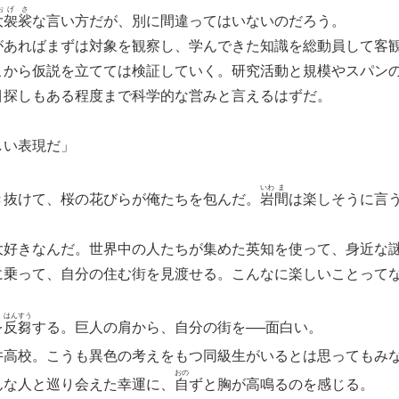
お
げ
さ
大
袈
裟
な言い方だが、別に間違ってはいないのだろう。
あればまずは対象を観察し、学んできた知識を総動員して客
こから仮説を立てては検証していく。研究活動と規模やスパン
目
探しもある程度まで科学的な営みと言えるはずだ。
しい表現だ」
いわ
ま
抜けて、桜の花びらが俺たちを包んだ。
岩
間
は楽しそうに言
大好きなんだ。世界中の人たちが集めた英知を使って、身近な
に乗って、自分の住む街を見渡せる。こんなに楽しいことって
はん
すう
を
反
芻
する。巨人の肩から、自分の街を──面白い。
井
高校。こうも異色の考えをもつ同級生がいるとは思ってもみ
おの
な人と巡り会えた幸運に、
自
ずと胸が高鳴るのを感じる。