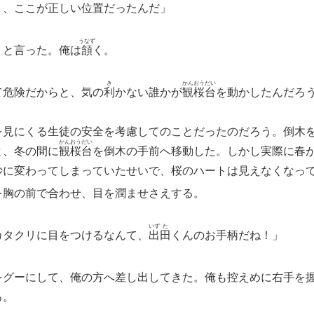
り、ここが正しい位置だったんだ」
うなず
りと言った。俺は
頷
く。
き
かん
おう
だい
て危険だからと、気の
利
かない誰かが
観
桜
台
を動かしたんだろ
見にくる生徒の安全を考慮してのことだったのだろう。倒木
かん
おう
だい
と、冬の間に
観
桜
台
を倒木の手前へ移動した。しかし実際に春
妙に変わってしまっていたせいで、桜のハートは見えなくなっ
を胸の前で合わせ、目を潤ませさえする。
いず
た
カタクリに目をつけるなんて、
出
田
くんのお手柄だね！」
をグーにして、俺の方へ差し出してきた。俺も控えめに右手を
る。