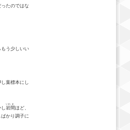
だったのではな
。
らもう少しいい
押し葉標本にし
いわ
ま
かし
岩
間
ほど、
しばかり調子に