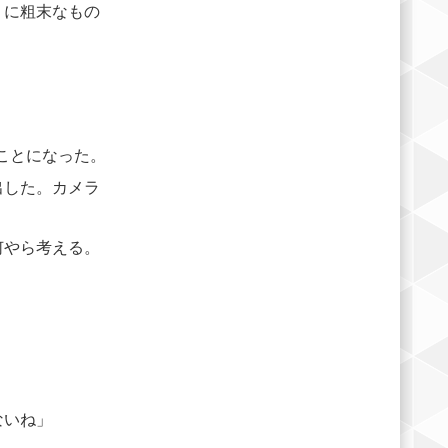
りに粗末なもの
ことになった。
出した。カメラ
何やら考える。
ないね」