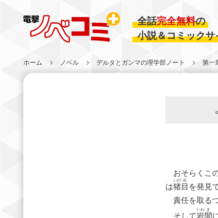
全話
完全無料
の
小説＆コミックサ
ホーム
ノベル
デルタとガンマの理学部ノート
第一
おそらくこの
いの
め
は
猪
目
を発見
責任を取るつ
いわ
ま
そして
岩
間