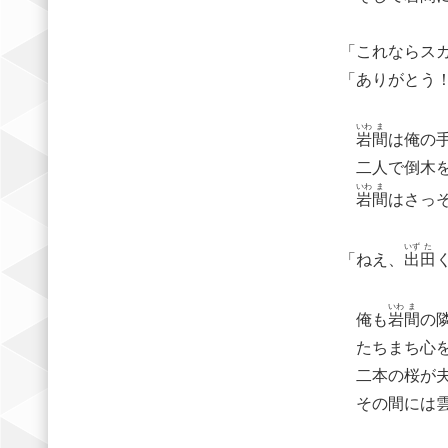
「これならス
「ありがとう
いわ
ま
岩
間
は俺の
二人で倒木を
いわ
ま
岩
間
はさっ
いず
た
「ねえ、
出
田
いわ
ま
俺も
岩
間
の
たちまち心を
二本の桜が夫
その間には雲