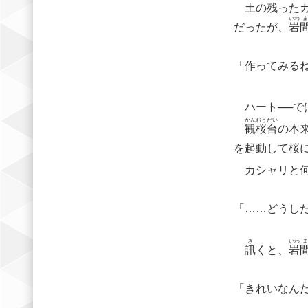
土の残ったカ
いわ
ま
だったが、
岩
「作ってみる
ハート──で
かん
おう
だい
観
桜
台
の本
を起動して桜
カシャリと何
「……どうし
き
いわ
ま
訊
くと、
岩
「きれいなん