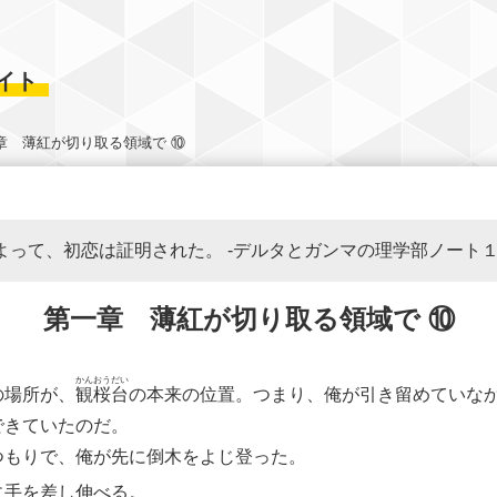
イト
章 薄紅が切り取る領域で ⑩
よって、初恋は証明された。 -デルタとガンマの理学部ノート１
第一章 薄紅が切り取る領域で ⑩
かん
おう
だい
場所が、
観
桜
台
の本来の位置。つまり、俺が引き留めていな
できていたのだ。
もりで、俺が先に倒木をよじ登った。
に手を差し伸べる。