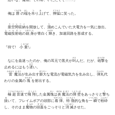
くちびる
はし
つ
あ
どう
もう
俺は
唇
の
端
を
吊
り
上
げて、
獰
猛
に笑った。
ス
ト
レ
ー
ジ
た
亜
空
間
収
納
を開放して、
溜
めこんでいた大電力を一気に放出。
レ
ー
ル
ガ
ン
じゆう
しん
かがや
電
磁
投
射
砲
の
銃
身
が青白く
輝
き、加速回路を形成する。
こ
わつぱ
『待て!
小
童
!』
さけ
ほう
げき
なにを血迷ったのか、俺の耳元で黒犬が
叫
んだ。だが、
砲
撃
を
おそ
止めるにはもう
遅
い。
かみなり
ま
ほう
ぼう
だい
だん
がん
雷
魔
法
が生み出す
膨
大
な電流が電磁気力を生み出し、
弾
丸
代
かたまり
わりの金属の
塊
を射出する。
ごく
ちよう
おん
そく
ひ
しよう
かい
ほのお
ま
ほう
しよう
へき
う
極
超
音
速
で
飛
翔
した金属
塊
は
炎
魔
法
の
障
壁
をあっさりと
撃
ち
ぬ
ちやく
だん
とく
ちよう
いつ
しゆん
ふん
さい
抜
いて、フレイムボアの頭部に
着
弾
。
特
徴
的な角を
一
瞬
で
粉
砕
ま
もの
ず
がい
しよう
めつ
し、そのまま
魔
物
の
頭
蓋
をごっそりと
消
滅
させた。