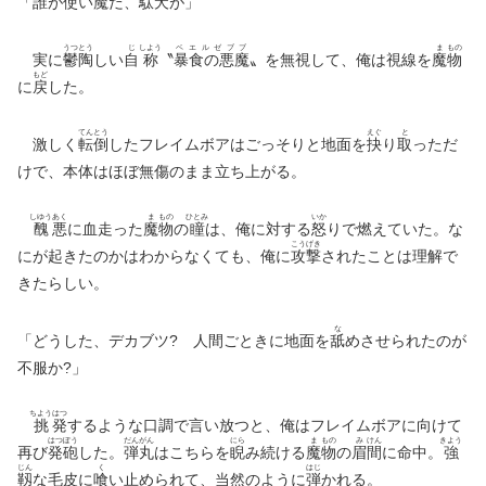
「
誰
が使い
魔
だ、
駄
犬
が」
うつ
とう
じ
しよう
ベエルゼブブ
ま
もの
実に
鬱
陶
しい
自
称
〝
暴食の悪魔
〟を無視して、俺は視線を
魔
物
もど
に
戻
した。
てん
とう
えぐ
と
激しく
転
倒
したフレイムボアはごっそりと地面を
抉
り
取
っただ
けで、本体はほぼ無傷のまま立ち上がる。
しゆう
あく
ま
もの
ひとみ
いか
醜
悪
に血走った
魔
物
の
瞳
は、俺に対する
怒
りで燃えていた。な
こう
げき
にが起きたのかはわからなくても、俺に
攻
撃
されたことは理解で
きたらしい。
な
「どうした、デカブツ? 人間ごときに地面を
舐
めさせられたのが
不服か?」
ちよう
はつ
挑
発
するような口調で言い放つと、俺はフレイムボアに向けて
はつ
ぽう
だん
がん
にら
ま
もの
み
けん
きよう
再び
発
砲
した。
弾
丸
はこちらを
睨
み続ける
魔
物
の
眉
間
に命中。
強
じん
く
はじ
靱
な毛皮に
喰
い止められて、当然のように
弾
かれる。