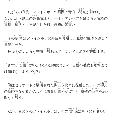
み
けん
せん
こう
はじ
だがその直後、フレイムボアの
眉
間
で青白い
閃
光
が
弾
けた。二
ちよう
こ
百万ボルト以上の
超
高電圧と、一千万アンペアを
超
える大電流の
らい
げき
ま
ほう
らく
らい
雷
撃
。
魔
法
的に再現された極小規模の
落
雷
だ。
しよう
げき
かん
つう
ま
もの
きよ
たい
その
衝
撃
はフレイムボアの外皮を
貫
通
し、
魔
物
の
巨
体
を激しく
けい
れん
痙
攣
させた。
おそ
く
もん
神経を焼くような苦痛に
襲
われて、フレイムボアが
苦
悶
する。
かみなり
う
じ
まん
でん
げき
「さすがに
雷
に
撃
たれたのは初めてか?
自
慢
の毛皮も
電
撃
まで
は防げないようだな?」
そう
てん
だん
がん
だん
がん
俺はセミオートで
装
塡
された
弾
丸
を次々に発射した。その
弾
丸
き
せき
らい
こう
ほとばし
ま
もの
きよ
たい
の
軌
跡
をなぞるかのように青白い
雷
光
が
迸
り、
魔
物
の
巨
体
を絶え
おそ
間なく
襲
う。
かみなり
ま
ほう
く
だが、目の前のフレイムボアは、その
雷
魔
法
を何発も
喰
らい