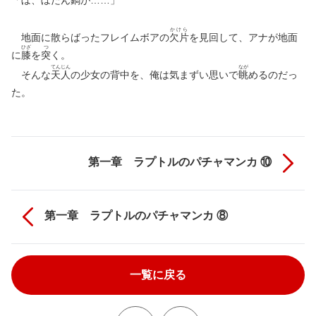
「ぼ、ぼたん
鍋
が……」
かけら
地面に散らばったフレイムボアの
欠片
を見回して、アナが地面
ひざ
つ
に
膝
を
突
く。
てん
じん
なが
そんな
天
人
の少女の背中を、俺は気まずい思いで
眺
めるのだっ
た。
第一章 ラプトルのパチャマンカ ⑩
第一章 ラプトルのパチャマンカ ⑧
一覧に戻る