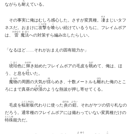
た
ながらも
耐
えている。
すさ
その事実に俺はむしろ感心した。さすが変異種。
凄
まじいタフ
こう
げき
く
ネスだ。おまけに
攻
撃
を
喰
らい続けているうちに、フレイムボア
かみなり
ま
ほう
は、
雷
魔
法
への対策すら編み出したらしい。
「なるほど……それがおまえの固有能力か」
こ
はく
かがや
なが
琥
珀
色に
輝
き始めたフレイムボアの毛皮を
眺
めて、俺は、ほ
は
う、と息を
吐
いた。
ま
もの
ゆ
はな
魔
物
の周囲の大気が
揺
らめき、十数メートルも
離
れた俺のとこ
さ
ばく
ろにまで真昼の
砂
漠
のような熱波が押し寄せてくる。
ふく
しや
ばん
ほのお
よろい
毛皮を
輻
射
板
代わりに使った
炎
の
鎧
。それがヤツの切り札なの
だろう。通常種のフレイムボアには備わっていない変異種だけの
とく
しゆ
特
殊
能力だ。
よ
ゆう
こ