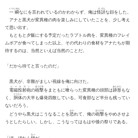
いつ
しゆん
け
げん
一
瞬
なにを言われているのかわからず、俺は
怪
訝
な顔をした。
アナと黒犬が変異種の肉を楽しみにしていたことを、少し考え
て思い出す。
もともと夕飯にする予定だったラプトル肉を、変異種のフレイ
ムボアが食べてしまった以上、その代わりの食材をアナたちが期
待するのは、当然といえば当然のことだ。
「だから待てと言ったのだ」
黒犬が、非難がましい視線を俺に向けた。
レ
ー
ル
ガ
ン
ほう
げき
く
あと
かた
電
磁
投
射
砲
の
砲
撃
をまともに
喰
らった変異種の頭部は
跡
形
もな
どう
たい
く、
胴
体
の大半も爆発四散している。可食部など半分も残ってい
ないだろう。
おそ
ほう
げき
どうやら黒犬はこうなることを
恐
れて、俺の
砲
撃
をやめさせよ
うとしたらしい。しかし、こうなってはもはや後の祭りである。
なべ