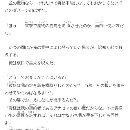
並の
魔
物
なら、それだけで再起不能になってもおかしくないほ
どのダメージのはずだ。
らい
げき
ま
もの
こう
ちよく
おも
しろ
『ほう……
雷
撃
で
魔
物
の筋肉を
硬
直
させたのか。
面
白
い使い方だ
な』
いつの間にか俺の背中によじ登っていた黒犬が、訳知り顔で解
説する。
にら
俺は横目で黒犬を
睨
んだ。
「どうしておまえがここにいる?」
あやつ
むく
く
『
彼奴
は我の焼き鳥を横取りしたのだぞ? 当然、その
報
いを
喰
ら
わせてやらねばなるまい?』
「その姿でおまえになにが出来るんだ?」
けい
やく
ま
『貴様は我の
契
約
者であるアナセマの使い
魔
だからな。その貴様
の
ぶた
ちゆう
があの
野
豚
を
誅
すれば、それはすなわち我が手を下したも同然
よ』
だれ
ま
だ
けん