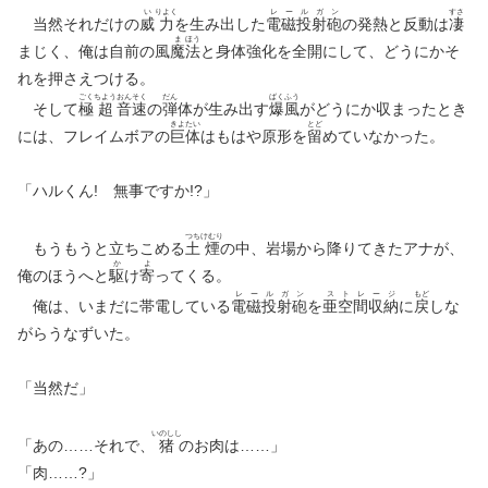
い
りよく
レ
ー
ル
ガ
ン
すさ
当然それだけの
威
力
を生み出した
電
磁
投
射
砲
の発熱と反動は
凄
ま
ほう
まじく、俺は自前の風
魔
法
と身体強化を全開にして、どうにかそ
れを押さえつける。
ごく
ちよう
おん
そく
だん
ばく
ふう
そして
極
超
音
速
の
弾
体が生み出す
爆
風
がどうにか収まったとき
きよ
たい
とど
には、フレイムボアの
巨
体
はもはや原形を
留
めていなかった。
「ハルくん! 無事ですか!?」
つち
けむり
もうもうと立ちこめる
土
煙
の中、岩場から降りてきたアナが、
か
よ
俺のほうへと
駆
け
寄
ってくる。
レ
ー
ル
ガ
ン
ス
ト
レ
ー
ジ
もど
俺は、いまだに帯電している
電
磁
投
射
砲
を
亜
空
間
収
納
に
戻
しな
がらうなずいた。
「当然だ」
いのしし
「あの……それで、
猪
のお肉は……」
「肉……?」