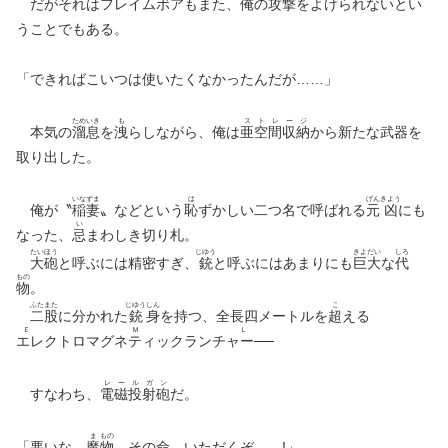
だがそれはフレイムボアもまた、俺の
攻
撃
をよけられないとい
うことでもある。
「できればこいつは使いたくなかったんだが……」
ため
いき
も
ス
ト
レ
ー
ジ
本気の
溜
息
を
洩
らしながら、俺は
亜
空
間
収
納
から新たな武器を
取り出した。
いな
ずま
は
げん
きよう
俺が〝
稲
妻
〟などという
恥
ずかしい二つ名で呼ばれる
元
凶
にも
い
なった、
忌
まわしき切り札。
たい
ほう
じゆう
きよ
だい
しろ
大
砲
と呼ぶには精密すぎ、
銃
と呼ぶにはあまりにも
巨
大
な
代
もの
物
。
ふた
また
じゆう
しん
こ
二
股
に分かれた
銃
身
を持つ、全長四メートルを
超
える
ＥＭＬ
エレクトロマグネティックランチャー
──
レ
ー
ル
ガ
ン
すなわち、
電
磁
投
射
砲
だ。
ま
もの
「悪いな、
魔
物
。その命、いただくぞ……!」