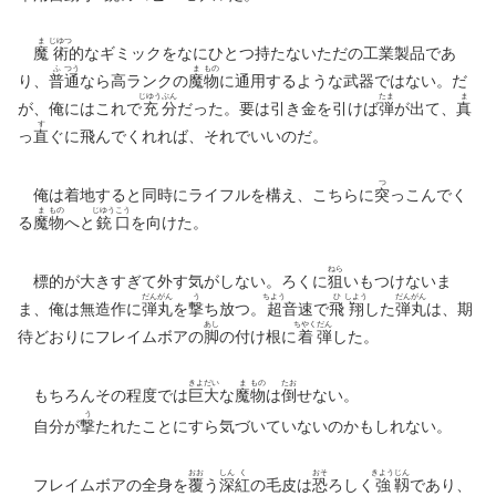
ま
じゆつ
魔
術
的なギミックをなにひとつ持たないただの工業製品であ
ふ
つう
ま
もの
り、
普
通
なら高ランクの
魔
物
に通用するような武器ではない。だ
じゆう
ぶん
たま
ま
が、俺にはこれで
充
分
だった。要は引き金を引けば
弾
が出て、
真
す
っ
直
ぐに飛んでくれれば、それでいいのだ。
つ
俺は着地すると同時にライフルを構え、こちらに
突
っこんでく
ま
もの
じゆう
こう
る
魔
物
へと
銃
口
を向けた。
ねら
標的が大きすぎて外す気がしない。ろくに
狙
いもつけないま
だん
がん
う
ちよう
ひ
しよう
だん
がん
ま、俺は無造作に
弾
丸
を
撃
ち放つ。
超
音速で
飛
翔
した
弾
丸
は、期
あし
ちやく
だん
待どおりにフレイムボアの
脚
の付け根に
着
弾
した。
きよ
だい
ま
もの
たお
もちろんその程度では
巨
大
な
魔
物
は
倒
せない。
う
自分が
撃
たれたことにすら気づいていないのかもしれない。
おお
しん
く
おそ
きよう
じん
フレイムボアの全身を
覆
う
深
紅
の毛皮は
恐
ろしく
強
靱
であり、