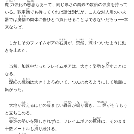
ま
りよく
おん
けい
魔
力
強化の
恩
恵
もあって、同じ厚さの鋼鉄の数倍の強度を持って
ほう
いる。戦車
砲
でも持ってくれば話は別だが、こんな対人用の小火
ま
もの
器では
魔
物
の肉体に傷ひとつ負わせることはできないだろう──本
来ならば。
みぎ
あし
とつ
ぜん
こお
しかしそのフレイムボアの
右
脚
が、
突
然
、
凍
りついたように動
きを止めた。
くず
当然、加速中だったフレイムボアは、大きく姿勢を
崩
すことに
なる。
しん
く
ま
もの
深
紅
の
魔
物
は大きくよろめいて、つんのめるようにして地面に
転がった。
ふる
すさ
ごう
おん
な
ひび
つち
けむり
大地が
震
えるほどの
凄
まじい
轟
音
が
鳴
り
響
き、
土
煙
がもうもう
と立ちこめる。
とつ
しん
きよ
たい
突
進
の勢いを殺しきれずに、フレイムボアの
巨
体
は、そのまま
すべ
十数メートルも
滑
り続ける。
ま
もの