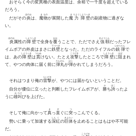
おそらく今の変異種の表面温度は、
余
裕
で一千度を
超
えている
だろう。
ほのお
ま
もの
ま
りよく
しよう
へき
だがその
炎
は、
魔
物
が展開した
魔
力
障
壁
の副産物に過ぎな
い。
ほのお
しよう
へき
おお
きよう
じん
炎
属性の
障
壁
で全身を
覆
うことで、ただでさえ
強
靱
だったフレ
てつ
ぺき
じゆう
だん
イムボアの外皮はまさに
鉄
壁
となった。ただのライフルの
銃
弾
で
しよう
へき
つらぬ
こう
げき
しよう
へき
はば
は、あの
障
壁
は
貫
けない。たとえ
攻
撃
したところで
障
壁
に
阻
まれ
だん
がん
はじ
て、やつの肉体に届く前に
弾
丸
が
弾
かれてしまうだろう。
らい
げき
それはつまり俺の
雷
撃
が、やつには届かないということだ。
か
ほこ
自分が優位に立ったと判断したフレイムボアが、
勝
ち
誇
ったよ
お
たけ
うに
雄
叫
びを上げた。
ま
す
つ
そして俺に向かって
真
っ
直
ぐに
突
っこんでくる。
しん
く
きよ
たい
勢いに乗って加速する
深
紅
の
巨
体
を止めることはもはや不可能
だ。
こう
げき