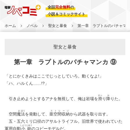
全話
完全無料
の
小説＆コミックサイト
ホーム
ノベル
聖女と暴食
第一章 ラプトルのパチャマン
聖女と暴食
第一章 ラプトルのパチャマンカ ⑨
「とにかくきみはここでじっとしていろ。動くなよ!」
「ハ、ハルくん……!?」
すべ
お
引き止めようとするアナを無視して、俺は岩場を
滑
り
降
りた。
ま
ほう
ス
ト
レ
ー
ジ
空間
魔
法
を発動して、
亜
空
間
収
納
から武器を取り出す。
五・五六ミリ口径のアサルトライフル。旧世界で使われていた
しよう
じゆう
軍用自動
小
銃
のコピーモデルだ。