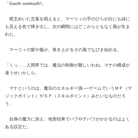
「Gaoth seideadh!」
呪文めいた言葉を唱えると、マーリィの手のひらが白にも緑に
も見える色で輝き出し、次の瞬間にはどこからともなく風が生ま
れた。
マーリィの髪や服が、巻き上がるその風でなびき始める。
「くっ……人間界では、魔法の制御が難しいわね。マナの構成が
違うせいかしら」
マナというのは、魔法のエネルギー源──ゲームでいうＭＰ（マ
ジックポイント）やＳＰ（スキルポイント）みたいなものだろ
う。
自身の魔力に加え、地形効果でバフやデバフがかかるのはよく
ある設定だ。