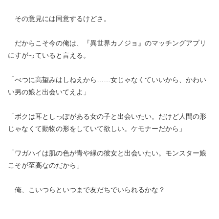
その意見には同意するけどさ。
だからこそ今の俺は、『異世界カノジョ』のマッチングアプリ
にすがっていると言える。
「べつに高望みはしねえから……女じゃなくていいから、かわい
い男の娘と出会いてえよ」
「ボクは耳としっぽがある女の子と出会いたい。だけど人間の形
じゃなくて動物の形をしていて欲しい。ケモナーだから」
「ワガハイは肌の色が青や緑の彼女と出会いたい。モンスター娘
こそが至高なのだから」
俺、こいつらといつまで友だちでいられるかな？