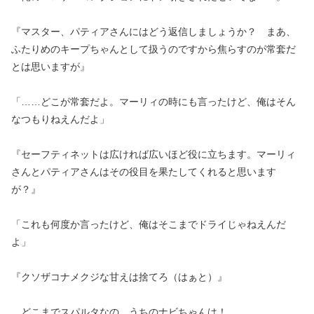
『マスター、パティアさんにはどう返信しましょうか？ まあ、
ふたりめのキープちゃんとして扱うのですから焦らすのが常套だ
とは思いますが』
「……どこが常套だよ。マーリィの時にも言ったけど、俺はそん
なつもりねえんだよ」
『セーフティネットは広ければ広いほど役に立ちます。マーリィ
さんとパティアさんはその役目を果たしてくれると思います
が？』
「これも何度か言ったけど、俺はそこまでドライじゃねえんだ
よ」
『クソザコナメクジな甘えは捨てろ（はぁと）』
どこまでスパルタなの、うちのナビちゃんは！