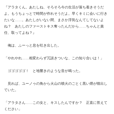
『アラタくん。あたしね、そろそろ今の生活が落ち着きそうだ
よ。もうちょっとで時間が作れそうだよ。早くキミに会いに行き
たいな……。あたしがいない間、まさか浮気なんてしてないよ
ね？ あたしのファーストキス奪ったんだから……ちゃんと責
任、取ってよね？』
俺は、ふーっと息を吐き出した。
「やれやれ……相変わらず冗談きついな、この知り合いは！」
ゴゴゴゴゴ！ と地響きのような音が鳴った。
見れば、ユーノゥの角から火山の噴火のごとく黒い煙が噴出し
ていた。
「アラタさん……この女と、キスしたんですか？ 正直に答えて
ください」