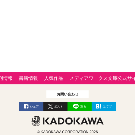
刊情報
書籍情報
人気作品
メディアワークス文庫公式サ
お問い合わせ
シェア
ポスト
送る
はてブ
© KADOKAWA CORPORATION 2026