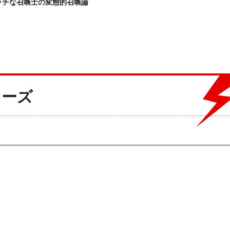
ッチな召喚士の変態的召喚論
リーズ