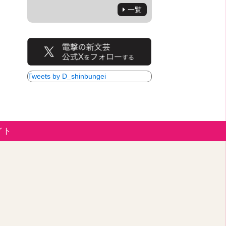
一覧
Tweets by D_shinbungei
イト