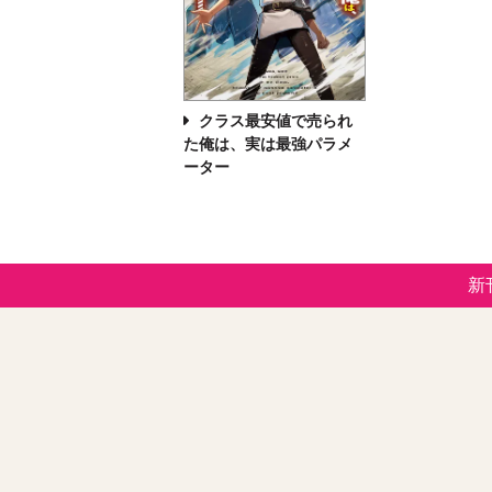
クラス最安値で売られ
た俺は、実は最強パラメ
ーター
新