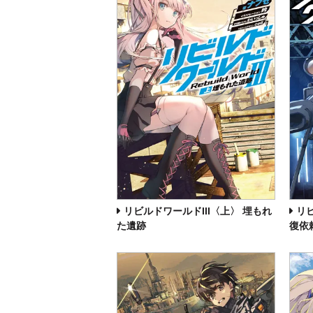
リビルドワールドIII〈上〉 埋もれ
リ
た遺跡
復依