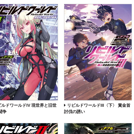
ビルドワールドIV 現世界と旧世
リビルドワールドIII〈下〉 賞金首
闘争
討伐の誘い