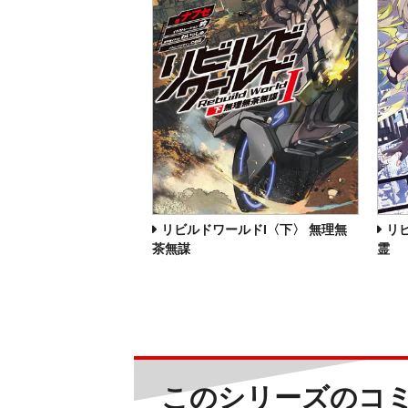
リビルドワールドI〈下〉 無理無
リ
茶無謀
霊
このシリーズのコ