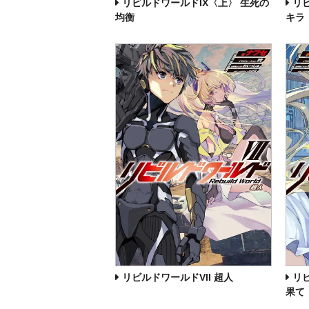
リビルドワールドIX〈上〉 生死の
リビ
均衡
キラ
リビルドワールドVII 超人
リ
果て