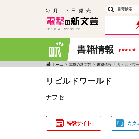
毎月17日発売
書籍情報
product
ホーム
電撃の新文芸
書籍情報
リビルドワ
リビルドワールド
ナフセ
特設サイト
カク